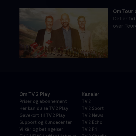
Om Tour d
Det er tid
over Tour
Om TV 2 Play
Kanaler
Priser og abonnement
TV 2
Her kan du se TV 2 Play
TV 2 Sport
Gavekort til TV 2 Play
TV 2 News
Support og Kundecenter
TV 2 Echo
Vilkår og betingelser
TV 2 Fri