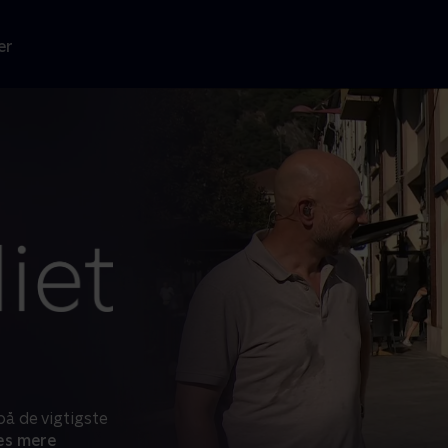
er
å de vigtigste
s mere