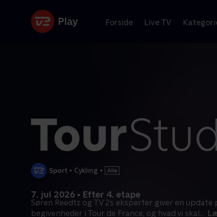
Forside
Live TV
Kategori
•
Cykling
•
7. jul 2026 • Efter 4. etape
Søren Reedtz og TV 2s eksperter giver en update p
begivenheder i Tour de France, og hvad vi skal
...
Læ