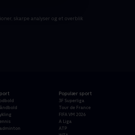
tioner, skarpe analyser og et overblik
port
Populær sport
odbold
3F Superliga
åndbold
Tour de France
ykling
FIFA VM 2026
ennis
A Liga
adminton
ATP