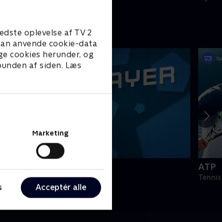
edste oplevelse af TV 2
e kan anvende cookie-data
ge cookies herunder, og
 bunden af siden. Læs
Marketing
PLAYER
ATP
odbold
Tennis
s
Acceptér alle