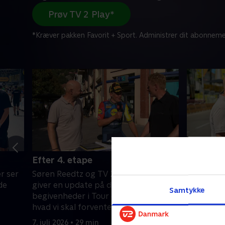
Prøv TV 2 Play*
*Kræver pakken Favorit + Sport. Administrer dit abonneme
Efter 4. etape
Før 4. e
r ser
Søren Reedtz og TV 2s eksperter
Søren Ree
de
giver en update på de vigtigste
frem mod 
Samtykke
begivenheder i Tour de France, og
France.
hvad vi skal forvente os af de
7. juli 2026
kommende dage.
7. juli 2026 • 29 min