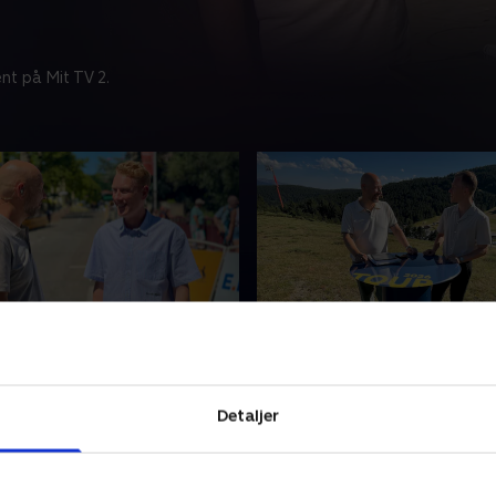
nt på Mit TV 2.
tape
Efter 3. etape
dtz og TV 2s eksperter ser
Søren Reedtz og TV 2s eksp
dagens etape i Tour de
giver en update på de vigtig
Detaljer
begivenheder i Tour de Fran
hvad vi skal forvente os af d
 • 25 min
kommende dage.
6. juli 2026 • 22 min