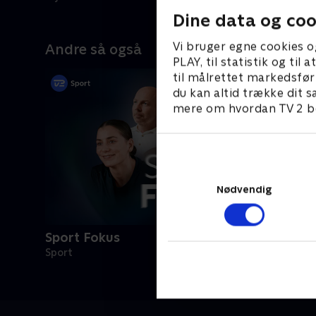
Dine data og coo
Vi bruger egne cookies o
Andre så også
PLAY, til statistik og ti
til målrettet markedsfør
du kan altid trække dit s
mere om hvordan TV 2 be
Nødvendig
Sport Fokus
Sport