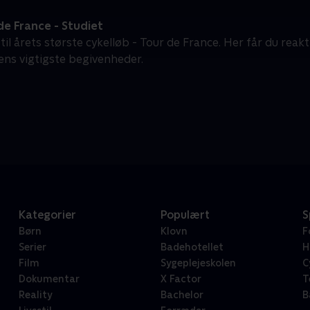
e France - Studiet
 til årets største cykelløb - Tour de France. Her får du reak
ens vigtigste begivenheder.
Kategorier
Populært
S
Børn
Klovn
F
Serier
Badehotellet
H
Film
Sygeplejeskolen
C
Dokumentar
X Factor
T
Reality
Bachelor
B