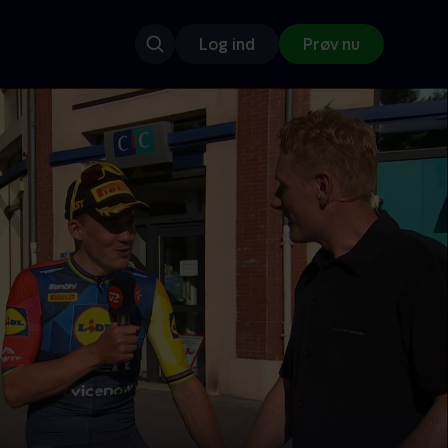
Log ind
Prøv nu