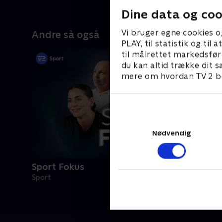
Dine data og coo
Vi bruger egne cookies o
Andre så også
PLAY, til statistik og ti
til målrettet markedsfør
du kan altid trække dit s
mere om hvordan TV 2 be
Nødvendig
Sport Fokus
Sport