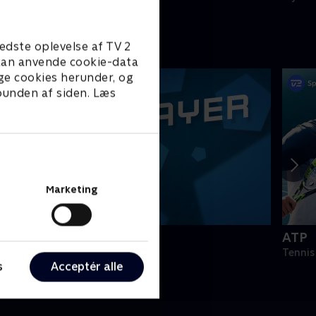
edste oplevelse af TV 2
e kan anvende cookie-data
ge cookies herunder, og
 bunden af siden. Læs
Marketing
PLAYER
ATP
odbold
Tennis
s
Acceptér alle