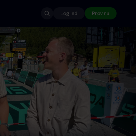
Log ind
Prøv nu