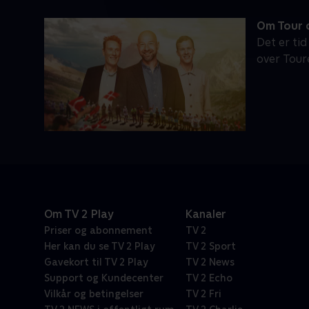
Om Tour d
Det er tid
over Tour
Om TV 2 Play
Kanaler
Priser og abonnement
TV 2
Her kan du se TV 2 Play
TV 2 Sport
Gavekort til TV 2 Play
TV 2 News
Support og Kundecenter
TV 2 Echo
Vilkår og betingelser
TV 2 Fri