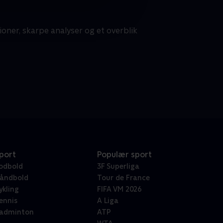
tioner, skarpe analyser og et overblik
port
Populær sport
odbold
3F Superliga
åndbold
Tour de France
ykling
FIFA VM 2026
ennis
A Liga
adminton
ATP