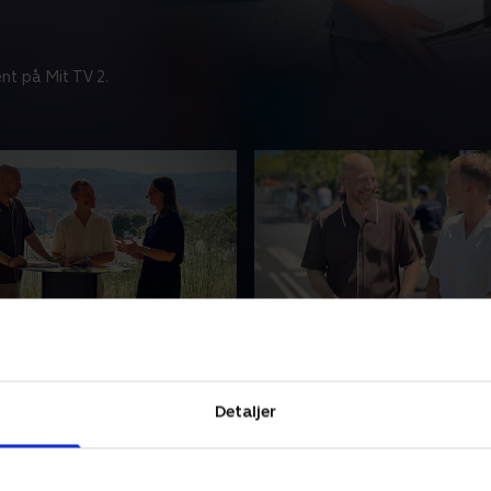
nt på Mit TV 2.
 etape
Før 2. etape
dtz og TV 2s eksperter
Søren Reedtz og TV 2s eksp
update på de vigtigste
frem mod dagens etape i T
Detaljer
der i Tour de France, og
France.
al forvente os af de
5. juli 2026 • 25 min
e dage.
 • 34 min