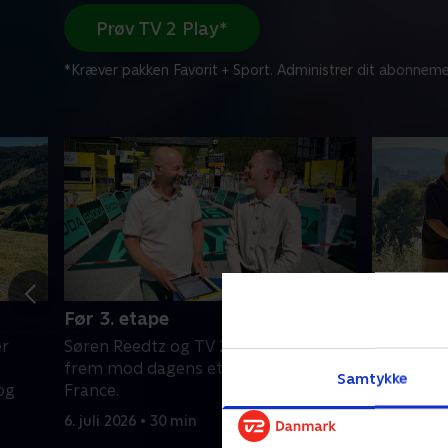
Prøv TV 2 Play*
*Kræver pakken Favorit + Sport. Administrer dit abonneme
Før 3. etape
Efter 2.
er
Søren Reedtz og TV 2s eksperter ser
Søren Ree
frem mod dagens etape i Tour de
giver en 
Samtykke
og
France.
begivenhe
hvad vi sk
6. juli 2026 • 30 min
kommend
5. juli 2026