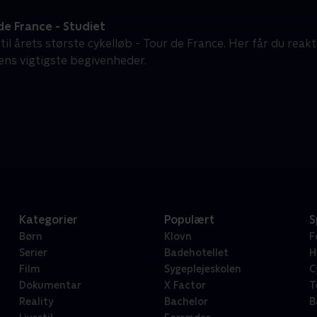
e France - Studiet
 til årets største cykelløb - Tour de France. Her får du reak
ens vigtigste begivenheder.
Kategorier
Populært
S
Børn
Klovn
F
Serier
Badehotellet
H
Film
Sygeplejeskolen
C
Dokumentar
X Factor
T
Reality
Bachelor
B