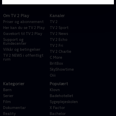
Om TV 2 Play
Kanaler
Priser og abonnement
TV 2
Her kan du se TV 2 Play
TV 2 Sport
Gavekort til TV 2 Play
TV 2 News
Support og
TV 2 Echo
Kundecenter
TV 2 Fri
Vilkår og betingelser
TV 2 Charlie
TV 2 NEWS i offentligt
C More
rum
BritBox
SkyShowtime
Oiii
Kategorier
Populært
Børn
Klovn
Serier
Badehotellet
Film
Sygeplejeskolen
Dokumentar
X Factor
Reality
Bachelor