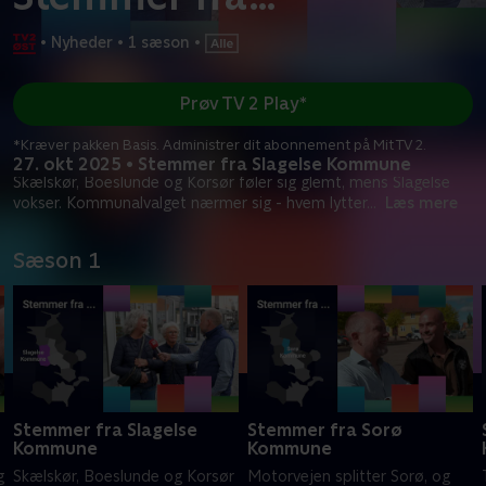
•
Nyheder
•
1 sæson
•
Prøv TV 2 Play*
*Kræver pakken Basis. Administrer dit abonnement på Mit TV 2.
27. okt 2025 • Stemmer fra Slagelse Kommune
Skælskør, Boeslunde og Korsør føler sig glemt, mens Slagelse
vokser. Kommunalvalget nærmer sig - hvem lytter
...
Læs mere
Sæson 1
Stemmer fra Slagelse
Stemmer fra Sorø
Kommune
Kommune
g
Skælskør, Boeslunde og Korsør
Motorvejen splitter Sorø, og