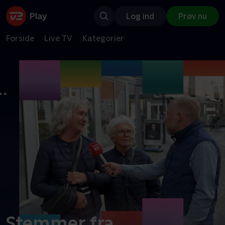
Log ind
Prøv nu
Forside
Live TV
Kategorier
Stemmer fra…