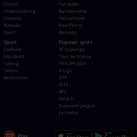
Livsstil
Forræder
Underholdning
Bachelorette
Comedy
Yellowstone
Nyheder
Paw Patrol
Sport
Barnaby
Sport
Populær sport
Fodbold
3F Superliga
Håndbold
Tour de France
Cykling
FIFA VM 2026
Tennis
A Liga
Badminton
ATP
WTA
NFL
Serie A
Diamond League
La Vuelta