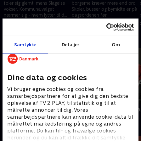
føler sig glemt, mens Slagelse
borgerne kræver mere end ord.
vokser. Kommunalvalget
Skoler, busser og bymidte er på
nærmer sig - hvem lytter til de
dagsordenen før
små byer?
kommunalvalget.
27. oktober 2025 • 11 min
27. oktober 2025 • 10 min
Andre så også
Samtykke
Detaljer
Om
Dine data og cookies
Vi bruger egne cookies og cookies fra
samarbejdspartnere for at give dig den bedste
oplevelse af TV 2 PLAY, til statistik og til at
Interview med dronning Margrethe
Folketingsva
målrette annoncer til dig. Vores
- 100-året for Genforeningen
Nyheder
samarbejdspartnere kan anvende cookie-data til
2020 • Nyheder • 38 min
målrettet markedsføring på egne og andres
platforme. Du kan til- og fravælge cookies
herunder, og du kan altid trække dit samtykke