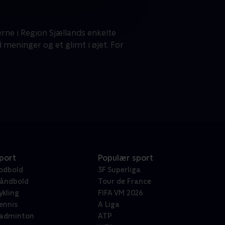
gerne i Region Sjællands enkelte
eninger og et glimt i øjet. For
port
Populær sport
odbold
3F Superliga
åndbold
Tour de France
ykling
FIFA VM 2026
ennis
A Liga
adminton
ATP