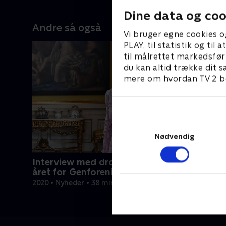
Dine data og coo
Andre så også
Vi bruger egne cookies o
PLAY, til statistik og ti
til målrettet markedsfør
du kan altid trække dit s
mere om hvordan TV 2 be
Nødvendig
Interview med dronning Margrethe - 100-
året for Genforeningen
2020 • Nyheder • 38 min