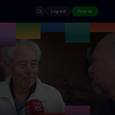
Log ind
Prøv nu