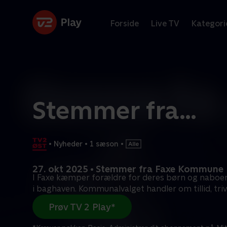
Forside
Live TV
Kategori
Stemmer fra…
•
Nyheder
•
1 sæson
•
27. okt 2025 • Stemmer fra Faxe Kommune
I Faxe kæmper forældre for deres børn og naboer
i baghaven. Kommunalvalget handler om tillid, triv
Prøv TV 2 Play*