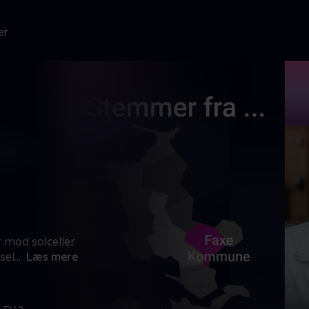
er
 mod solceller
sel
...
Læs mere