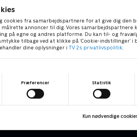
kies
g cookies fra samarbejdspartnere for at give dig den b
l at målrette annoncer til dig. Vores samarbejdspartner
ing på egne og andres platforme. Du kan til- og fravæl
amtykke tilbage ved at klikke på ’Cookie-indstillinger’ i
handler dine oplysninger i
TV 2s privatlivspolitik
.
Samtykkevalg
Præferencer
Statistik
Folketingsvalg - debatter
D
Nyheder
N
Kun nødvendige cookie