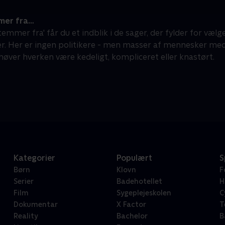
mer fra…
Stemmer fra' får du et indblik i de sager, der fylder for væl
 Her er ingen politikere - men masser af mennesker med m
ehøver hverken være kedeligt, kompliceret eller knastørt.
Kategorier
Populært
S
Børn
Klovn
F
Serier
Badehotellet
H
Film
Sygeplejeskolen
C
Dokumentar
X Factor
T
Reality
Bachelor
B