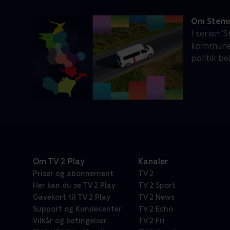
Om Stem
I serien '
kommuner.
politik b
Om TV 2 Play
Kanaler
Priser og abonnement
TV 2
Her kan du se TV 2 Play
TV 2 Sport
Gavekort til TV 2 Play
TV 2 News
Support og Kundecenter
TV 2 Echo
Vilkår og betingelser
TV 2 Fri