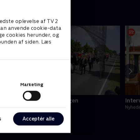
edste oplevelse af TV 2
e kan anvende cookie-data
ge cookies herunder, og
 bunden af siden. Læs
Marketing
ronningen og genforeningen
Inter
yheder
Nyhed
s
Acceptér alle