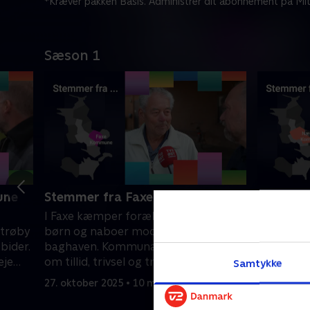
*Kræver pakken Basis. Administrer dit abonnement på Mit
Sæson 1
une
Stemmer fra Faxe Kommune
Stemmer
I Faxe kæmper forældre for deres
Næstved s
Strøby
børn og naboer mod solceller i
Skal man 
bider.
baghaven. Kommunalvalget handler
bevare b
eje
om tillid, trivsel og tro på fremtiden.
vækker st
Samtykke
27. oktober 2025 • 10 min
27. oktobe