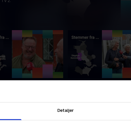
 TV 2.
 fra Næstved Kommune
Stemmer fra Slagelse 
tår mellem vækst og natur.
Skælskør, Boeslunde og Kors
bygge højt og grønt - eller
sig glemt, mens Slagelse vok
yens oaser? Kommunalvalget
Kommunalvalget nærmer si
Detaljer
ærke følelser.
lytter til de små byer?
r 2025 • 10 min
27. oktober 2025 • 11 min