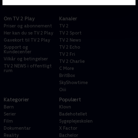
Om TV 2 Play
Kanaler
Priser og abonnement
TV 2
Her kan du se TV 2 Play
TV 2 Sport
Gavekort til TV 2 Play
TV 2 News
Support og
TV 2 Echo
Kundecenter
TV 2 Fri
Vilkår og betingelser
TV 2 Charlie
TV 2 NEWS i offentligt
C More
rum
BritBox
SkyShowtime
Oiii
Kategorier
Populært
Børn
Klovn
Serier
Badehotellet
Film
Sygeplejeskolen
Dokumentar
X Factor
Reality
Bachelor