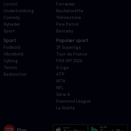
Livsstil
Forræder
Underholdning
Bachelorette
Comedy
Yellowstone
Nyheder
Paw Patrol
Sport
Barnaby
Sport
Populær sport
Fodbold
3F Superliga
Håndbold
Tour de France
Cykling
FIFA VM 2026
Tennis
A Liga
Badminton
ATP
WTA
NFL
Serie A
Diamond League
La Vuelta