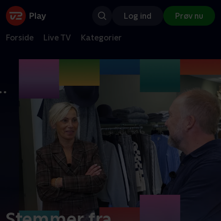
Log ind
Prøv nu
Forside
Live TV
Kategorier
Stemmer fra…