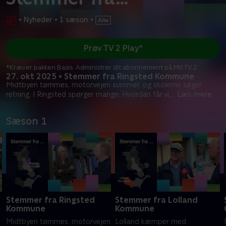
•
Nyheder
•
1 sæson
•
Prøv TV 2 Play*
*Kræver pakken Basis. Administrer dit abonnement på Mit TV 2.
27. okt 2025 • Stemmer fra Ringsted Kommune
Midtbyen tømmes, motorvejen summer, og skolerne søger
retning. I Ringsted spørger mange: Hvordan får vi
...
Læs mere
Sæson 1
Stemmer fra Ringsted
Stemmer fra Lolland
Kommune
Kommune
Midtbyen tømmes, motorvejen
Lolland kæmper med