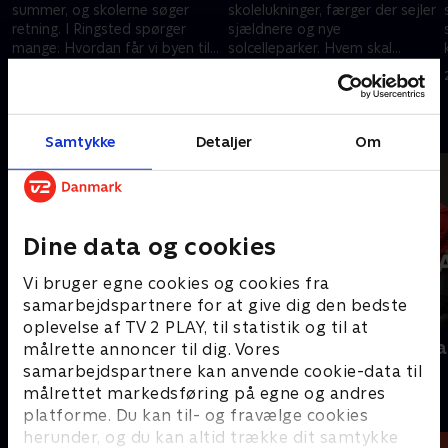
summer, og skolerne søger
skolelukninger, færger der sejler
retning. I Ringsted spørger
sjældnere og nye
mange: Hvordan får vi byen til
solcelleparker. Hvem skal
at blomstre igen?
betale prisen for den grønne
27. oktober 2025 • 9 min
27. oktober 2025 • 10 min
omstilling?
Andre så også
Samtykke
Detaljer
Om
Dine data og cookies
Vi bruger egne cookies og cookies fra
samarbejdspartnere for at give dig den bedste
oplevelse af TV 2 PLAY, til statistik og til at
Interview med dronning Margrethe
Folketingsva
målrette annoncer til dig. Vores
- 100-året for Genforeningen
Nyheder
samarbejdspartnere kan anvende cookie-data til
2020 • Nyheder • 38 min
målrettet markedsføring på egne og andres
platforme. Du kan til- og fravælge cookies
herunder, og du kan altid trække dit samtykke