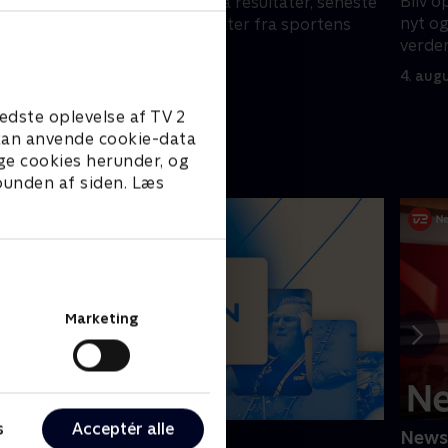
Bliv o
Blev opdateret på resultater, seneste
, seneste
nyt o
nyt og højdepunkter fra sportens
ortens
verden
verden.
4. aug
I går • 6 min
edste oplevelse af TV 2
e kan anvende cookie-data
ge cookies herunder, og
 bunden af siden. Læs
Marketing
s
Acceptér alle
isten
News