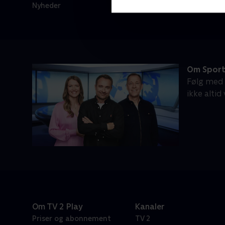
Nyheder
Om Sport
Følg med n
ikke altid
Om TV 2 Play
Kanaler
Priser og abonnement
TV 2