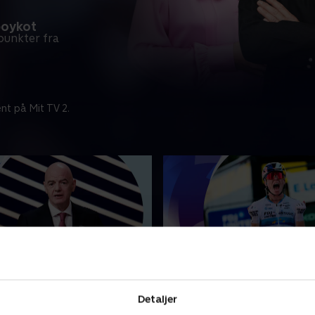
boykot
punkter fra
nt på Mit TV 2.
 dag
Tilføjet i går
akning til Infantino fra
Hollandske Vollering vin
Detaljer
else
etape