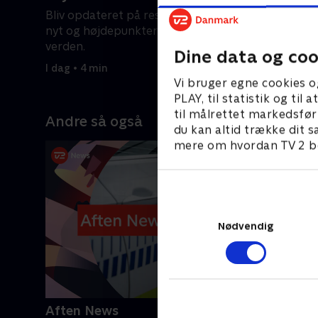
Bliv opdateret på resultater, seneste
Blev opda
nyt og højdepunkter fra sportens
nyt og hø
verden.
verden.
Dine data og coo
I dag • 4 min
I dag • 5 m
Vi bruger egne cookies o
PLAY, til statistik og ti
til målrettet markedsfør
Andre så også
du kan altid trække dit s
mere om hvordan TV 2 be
Nødvendig
Aften News