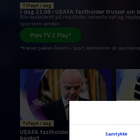
Tilføjet i dag
I dag 21.08 • UEAFA fastholder trussel om 
Bliv opdateret på resultater, seneste nyt og højde
sportens verden.
Prøv TV 2 Play*
*Kræver pakken Favorit + Sport. Administrer dit abonneme
Tilføjet i dag
Tilføjet i
UEAFA fastholder trussel om
Fuld opb
Samtykke
boykot
FIFA-led