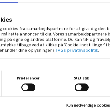
teret på resultater, seneste
Bliv opdateret på resultater
jdepunkter fra sportens
nyt og højdepunkter fra sp
verden.
kies
in
I går • 4 min
g cookies fra samarbejdspartnere for at give dig den b
l at målrette annoncer til dig. Vores samarbejdspartner
ing på egne og andres platforme. Du kan til- og fravæl
amtykke tilbage ved at klikke på ’Cookie-indstillinger’ i
handler dine oplysninger i
TV 2s privatlivspolitik
.
Samtykkevalg
Præferencer
Statistik
Kun nødvendige cookie
Hvad foregår der?
L