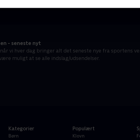
Nyheder & Magasiner
N
en - seneste nyt
år vi hver dag bringer alt det seneste nye fra sportens ver
 være muligt at se alle indslag/udsendelser.
Kategorier
Populært
S
Børn
Klovn
F