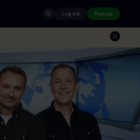
Log ind
Prøv nu