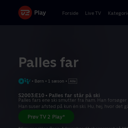
Forside
Live TV
Kategori
Palles far
•
Børn
•
1 sæson
•
S2003:E10 • Palles far står på ski
Palles fars ene ski smutter fra ham. Han forsøger
Han suser afsted på kun én ski. Hu, hej, hvor det g
Prøv TV 2 Play*