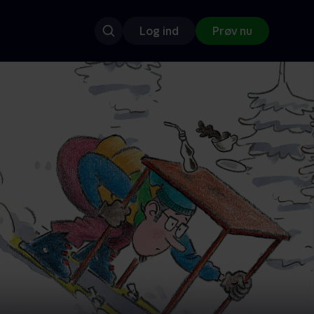
Log ind
Prøv nu