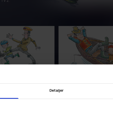
 TV 2.
 fart frem Palle
12. Palle på fisketur
 har købt et par inlinere.
Palle skal på fisketur med si
ans far kører hen i
har mad, tøj og fiskegrej me
edet, men Palles far ruller
indtil far skubber til en pro
Detaljer
n høj stabel af tomatdåser
af båden, og en vandstråle s
r 2006 • 5 min
11. november 2006 • 5 min