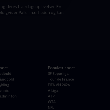
, og deres hverdagsoplevelser. En
eldigvis er Palle i nærheden og kan
port
Populær sport
odbold
3F Superliga
åndbold
Tour de France
ykling
FIFA VM 2026
ennis
A Liga
adminton
ATP
WTA
NFL