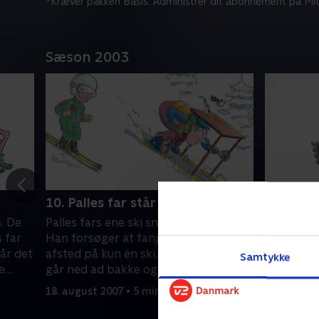
*Kræver pakken Basis. Administrer dit abonnement på Mit
Sæson 2003
10. Palles far står på ski
11. Fuld
s. De
Palles fars ene ski smutter fra ham.
Palles far
 far
Han forsøger at fange den. Han suser
Palle og h
går det
afsted på kun én ski. Hu, hej, hvor det
supermark
Samtykke
e
går ned ad bakke og lige ind på
hen mod e
hotellet.
18. august 2007 • 5 min
4. novembe