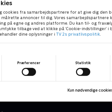
kies
g cookies fra samarbejdspartnere for at give dig den b
l at målrette annoncer til dig. Vores samarbejdspartner
ing på egne og andres platforme. Du kan til- og fravæl
amtykke tilbage ved at klikke på ’Cookie-indstillinger’ i
handler dine oplysninger i
TV 2s privatlivspolitik
.
Samtykkevalg
Præferencer
Statistik
Miniteve: På bondegården
S
Børneserier • 1 sæsoner
B
Kun nødvendige cookie