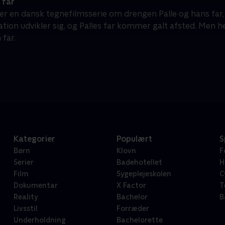
 far
r er en dansk tegnefilmsserie om drengen Palle og hans far
ation udvikler sig, og Palles far kommer galt afsted. Men h
 far.
Kategorier
Populært
S
Børn
Klovn
F
Serier
Badehotellet
H
Film
Sygeplejeskolen
C
Dokumentar
X Factor
T
Reality
Bachelor
B
Livsstil
Forræder
Underholdning
Bachelorette