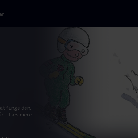
er
 at fange den.
år
...
Læs mere