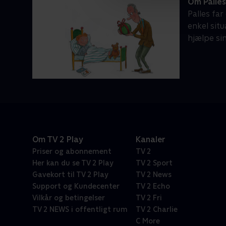
Om Palles
Palles fa
enkel situ
hjælpe sin
Om TV 2 Play
Kanaler
Priser og abonnement
TV 2
Her kan du se TV 2 Play
TV 2 Sport
Gavekort til TV 2 Play
TV 2 News
Support og Kundecenter
TV 2 Echo
Vilkår og betingelser
TV 2 Fri
TV 2 NEWS i offentligt rum
TV 2 Charlie
C More