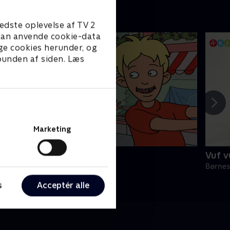
edste oplevelse af TV 2
e kan anvende cookie-data
ge cookies herunder, og
 bunden af siden. Læs
Marketing
unes verden
Vuf 
ørneserier • 1 sæsoner
Børnes
s
Acceptér alle