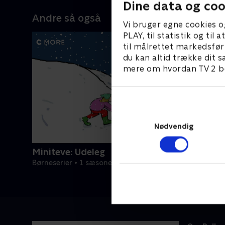
Dine data og coo
Andre så også
Vi bruger egne cookies o
PLAY, til statistik og ti
til målrettet markedsfør
du kan altid trække dit s
mere om hvordan TV 2 be
Nødvendig
Miniteve: Udeleg
Børneserier • 1 sæsoner