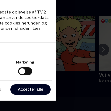
edste oplevelse af TV 2
e kan anvende cookie-data
ge cookies herunder, og
 bunden af siden. Læs
Marketing
unes verden
Vuf 
ørneserier • 1 sæsoner
Børnes
s
Acceptér alle