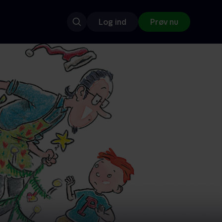
Log ind
Prøv nu