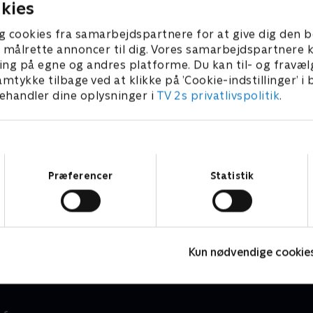
kies
g cookies fra samarbejdspartnere for at give dig den b
l at målrette annoncer til dig. Vores samarbejdspartner
ing på egne og andres platforme. Du kan til- og fravæl
amtykke tilbage ved at klikke på ’Cookie-indstillinger’ i
handler dine oplysninger i
TV 2s privatlivspolitik
.
Samtykkevalg
Præferencer
Statistik
Miniteve: Udeleg
S
Børneserier • 1 sæsoner
B
Kun nødvendige cookie