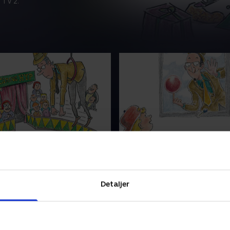
 TV 2.
i cirkus
8. Det er Palles far
ans far er i cirkus. Da en
Palles far henter Jans bold 
spørger efter en frivillig,
tag. Stigen vælter, før han
far på pletten. Palle er
ned. Derfor må han ind ge
Detaljer
elvom hans far får en
vinduet til Palles klasse - lig
sline på.
time. .
er 2006 • 5 min
14. oktober 2006 • 5 min