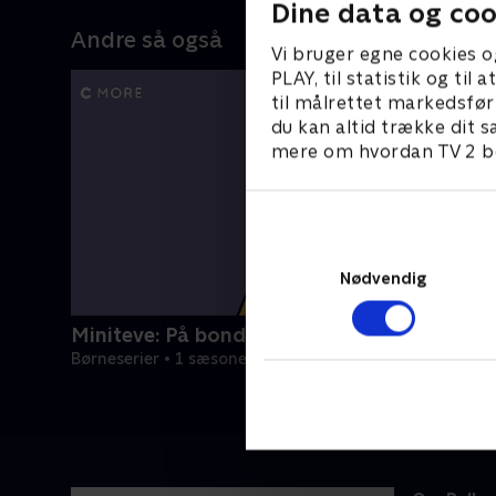
Dine data og coo
Andre så også
Vi bruger egne cookies o
PLAY, til statistik og ti
til målrettet markedsfør
du kan altid trække dit s
mere om hvordan TV 2 be
Nødvendig
Miniteve: På bondegården
Børneserier • 1 sæsoner