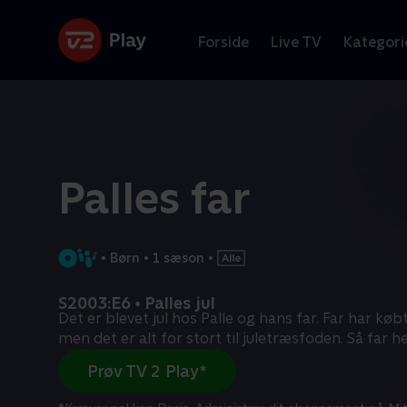
Forside
Live TV
Kategori
Palles far
•
Børn
•
1 sæson
•
S2003:E6 • Palles jul
Det er blevet jul hos Palle og hans far. Far har købt
men det er alt for stort til juletræsfoden. Så far he
Prøv TV 2 Play*