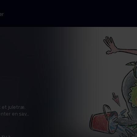
er
 et juletræ,
nter en sav...