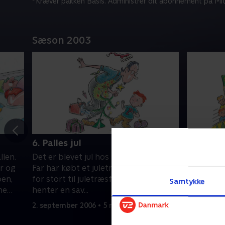
*Kræver pakken Basis. Administrer dit abonnement på Mit
Sæson 2003
6. Palles jul
7. Palle 
llen.
Det er blevet jul hos Palle og hans far.
Palle og h
er og
Far har købt et juletræ, men det er alt
hestedame 
pen,
for stort til juletræsfoden. Så far
er Palles 
Samtykke
ne
henter en sav...
nervøs, s
sikkerhed
2. september 2006 • 5 min
9. septemb