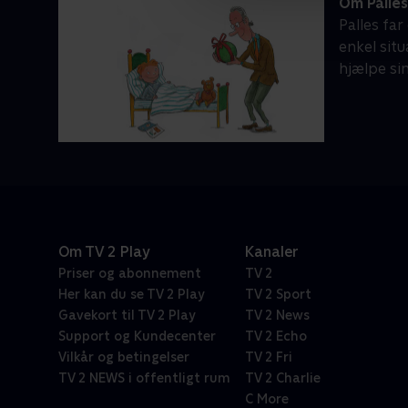
Om Palles
Palles fa
enkel situ
hjælpe sin
Om TV 2 Play
Kanaler
Priser og abonnement
TV 2
Her kan du se TV 2 Play
TV 2 Sport
Gavekort til TV 2 Play
TV 2 News
Support og Kundecenter
TV 2 Echo
Vilkår og betingelser
TV 2 Fri
TV 2 NEWS i offentligt rum
TV 2 Charlie
C More