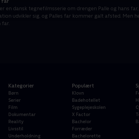
 far
r er en dansk tegnefilmsserie om drengen Palle og hans far
ation udvikler sig, og Palles far kommer galt afsted. Men h
 far.
Kategorier
Populært
S
Børn
Klovn
F
Serier
Badehotellet
H
Film
Sygeplejeskolen
C
Dokumentar
X Factor
T
Reality
Bachelor
B
Livsstil
Forræder
Underholdning
Bachelorette