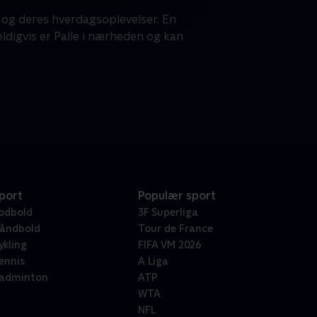
, og deres hverdagsoplevelser. En
eldigvis er Palle i nærheden og kan
port
Populær sport
odbold
3F Superliga
åndbold
Tour de France
ykling
FIFA VM 2026
ennis
A Liga
adminton
ATP
WTA
NFL