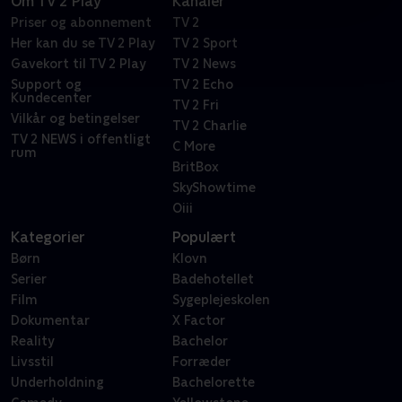
Om TV 2 Play
Kanaler
Priser og abonnement
TV 2
Her kan du se TV 2 Play
TV 2 Sport
Gavekort til TV 2 Play
TV 2 News
Support og
TV 2 Echo
Kundecenter
TV 2 Fri
Vilkår og betingelser
TV 2 Charlie
TV 2 NEWS i offentligt
C More
rum
BritBox
SkyShowtime
Oiii
Kategorier
Populært
Børn
Klovn
Serier
Badehotellet
Film
Sygeplejeskolen
Dokumentar
X Factor
Reality
Bachelor
Livsstil
Forræder
Underholdning
Bachelorette