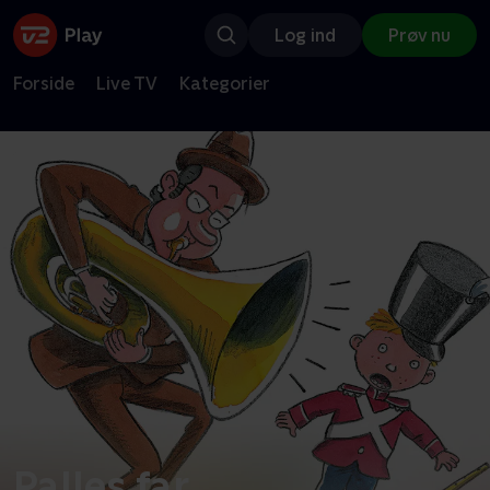
Log ind
Prøv nu
Forside
Live TV
Kategorier
Palles far