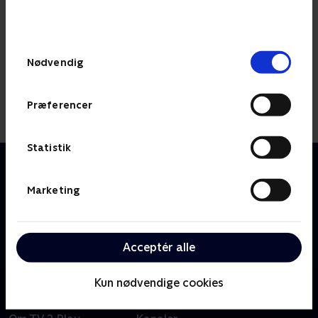
bunden af siden. Læs mere om hvordan TV 2
behandler dine oplysninger i
TV 2s privatlivspolitik
.
Samtykkevalg
Nødvendig
Præferencer
Statistik
Om Palles far
Palles far er en dansk tegnefilmsserie om drengen
Marketing
Palle og hans far, og deres hverdagsoplevelser. En
enkel situation udvikler sig, og Palles far kommer galt
afsted. Men heldigvis er Palle i nærheden og kan
Acceptér alle
hjælpe sin far.
Kun nødvendige cookies