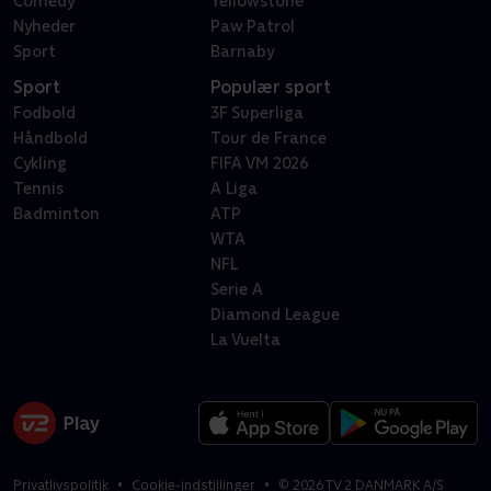
Comedy
Yellowstone
Nyheder
Paw Patrol
Sport
Barnaby
Sport
Populær sport
Fodbold
3F Superliga
Håndbold
Tour de France
Cykling
FIFA VM 2026
Tennis
A Liga
Badminton
ATP
WTA
NFL
Serie A
Diamond League
La Vuelta
Privatlivspolitik
Cookie-indstillinger
©
2026
TV 2 DANMARK A/S