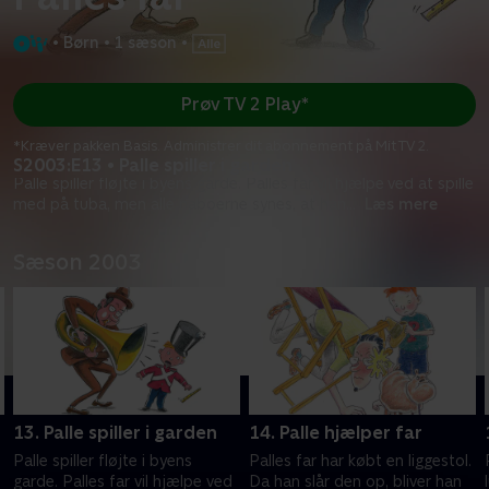
•
Børn
•
1 sæson
•
Prøv TV 2 Play*
*Kræver pakken Basis. Administrer dit abonnement på Mit TV 2.
S2003:E13 • Palle spiller i garden
Palle spiller fløjte i byens garde. Palles far vil hjælpe ved at spille
med på tuba, men alle naboerne synes, at han
...
Læs mere
Sæson 2003
13. Palle spiller i garden
14. Palle hjælper far
Palle spiller fløjte i byens
Palles far har købt en liggestol.
garde. Palles far vil hjælpe ved
Da han slår den op, bliver han