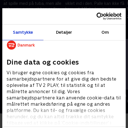
at spille med på tuba, men alle
viklet ind i den. Palle kan ikke få
naboerne synes, at han spiller
ham ud. Måske kan lægen
for højt
hjælpe? .
18. november 2006 • 5 min
25. november 2006 • 5 min
Andre så også
Samtykke
Detaljer
Om
Dine data og cookies
Vi bruger egne cookies og cookies fra
samarbejdspartnere for at give dig den bedste
oplevelse af TV 2 PLAY, til statistik og til at
målrette annoncer til dig. Vores
Miniteve: Udeleg
Miniteve: P
samarbejdspartnere kan anvende cookie-data til
Børneserier • 1 sæsoner
Børneserier • 1
målrettet markedsføring på egne og andres
platforme. Du kan til- og fravælge cookies
herunder, og du kan altid trække dit samtykke
tilbage ved at klikke på ’Cookie-indstillinger’ i