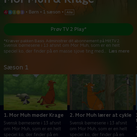
•
Børn
•
1 sæson
•
Prøv TV 2 Play*
*Kræver pakken Basis. Administrer dit abonnement på Mit TV 2.
Svensk børneserie i 13 afsnit om Mor Muh, som er en helt
speciel ko, der finder på en masse sjove ting med
...
Læs mere
Sæson 1
1. Mor Muh møder Krage
2. Mor Muh lærer at cykle
Svensk børneserie i 13 afsnit
Svensk børneserie i 13 afsnit
om Mor Muh, som er en helt
om Mor Muh, som er en helt
speciel ko, der finder på en
speciel ko, der finder på en