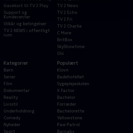
Gavekort til TV 2 Play
TV 2 News
Support og
TV 2 Echo
Kundecenter
TV 2 Fri
Vilkår og betingelser
TV 2 Charlie
TV 2 NEWS i offentligt
C More
rum
BritBox
SkyShowtime
Oiii
Kategorier
Populært
Børn
Klovn
Serier
Badehotellet
Film
Sygeplejeskolen
Dokumentar
X Factor
Reality
Bachelor
Livsstil
Forræder
Underholdning
Bachelorette
Comedy
Yellowstone
Nyheder
Paw Patrol
Sport
Barnaby