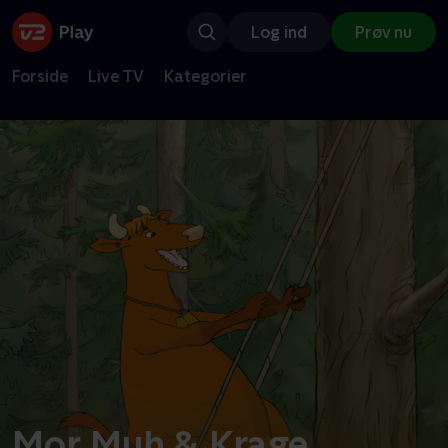
Log ind
Prøv nu
Forside
Live TV
Kategorier
Mor Muh & Krage