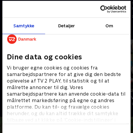
masse sjove ting med sin gode
masse sjove ting med sin gode
ven Kragen
ven Kragen
1. maj 2023 • 8 min
1. maj 2023 • 8 min
Samtykke
Detaljer
Om
Andre så også
Dine data og cookies
Vi bruger egne cookies og cookies fra
samarbejdspartnere for at give dig den bedste
oplevelse af TV 2 PLAY, til statistik og til at
målrette annoncer til dig. Vores
samarbejdspartnere kan anvende cookie-data til
Peddersen & Findus
Thomas og 
målrettet markedsføring på egne og andres
Børneserier • 2 sæsoner
Børneserier • 7
platforme. Du kan til- og fravælge cookies
herunder, og du kan altid trække dit samtykke
tilbage ved at klikke på ’Cookie-indstillinger’ i
bunden af siden. Læs mere om hvordan TV 2
behandler dine oplysninger i