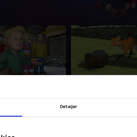
ulet
24. Snu som en ræv
r så travlt med at blande sig
Moose og Tom jagter en ræ
forberedelser til
Elvis har en køreprøve.
et, at han er skyld i en
1. juli 2018 • 10 min
Detaljer
 • 10 min