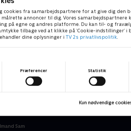
kies
g cookies fra samarbejdspartnere for at give dig den b
l at målrette annoncer til dig. Vores samarbejdspartner
ing på egne og andres platforme. Du kan til- og fravæl
amtykke tilbage ved at klikke på ’Cookie-indstillinger’ i
handler dine oplysninger i
TV 2s privatlivspolitik
.
Samtykkevalg
Præferencer
Statistik
Geckos Garage
Børneserier • 2 sæsoner
B
Kun nødvendige cookie
dmand Sam