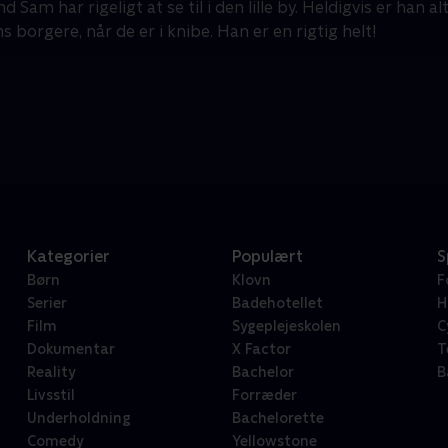
Sam har rigeligt at se til i den lille by. Heldigvis er han alt
ns borgere, når de er i knibe. Han er en rigtig helt!
Kategorier
Populært
S
Børn
Klovn
F
Serier
Badehotellet
H
Film
Sygeplejeskolen
C
Dokumentar
X Factor
T
Reality
Bachelor
B
Livsstil
Forræder
Underholdning
Bachelorette
Comedy
Yellowstone