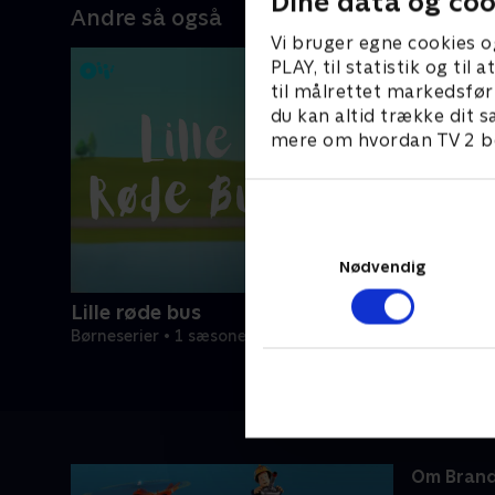
Dine data og coo
Andre så også
Vi bruger egne cookies o
PLAY, til statistik og ti
til målrettet markedsfør
du kan altid trække dit s
mere om hvordan TV 2 be
Nødvendig
Lille røde bus
Børneserier • 1 sæsoner
Om Bran