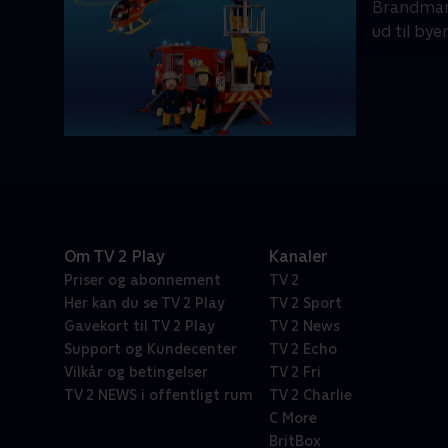
Brandmand 
ud til bye
Om TV 2 Play
Kanaler
Priser og abonnement
TV 2
Her kan du se TV 2 Play
TV 2 Sport
Gavekort til TV 2 Play
TV 2 News
Support og Kundecenter
TV 2 Echo
Vilkår og betingelser
TV 2 Fri
TV 2 NEWS i offentligt rum
TV 2 Charlie
C More
BritBox