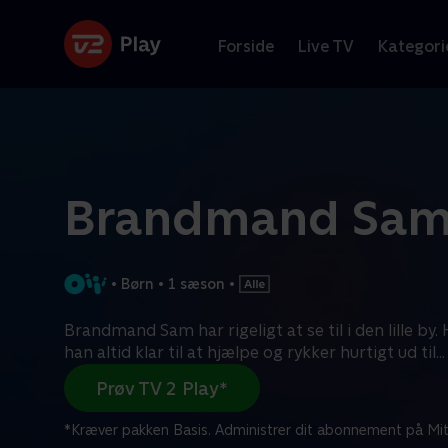
Forside
Live TV
Kategori
Brandmand Sa
•
Børn
•
1 sæson
•
Brandmand Sam har rigeligt at se til i den lille by. 
han altid klar til at hjælpe og rykker hurtigt ud til
...
Prøv TV 2 Play*
*Kræver pakken Basis. Administrer dit abonnement på Mit