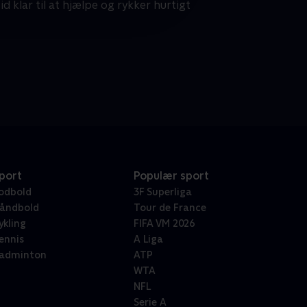
id klar til at hjælpe og rykker hurtigt
port
Populær sport
odbold
3F Superliga
åndbold
Tour de France
ykling
FIFA VM 2026
ennis
A Liga
adminton
ATP
WTA
NFL
Serie A