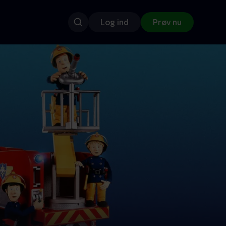
Log ind
Prøv nu