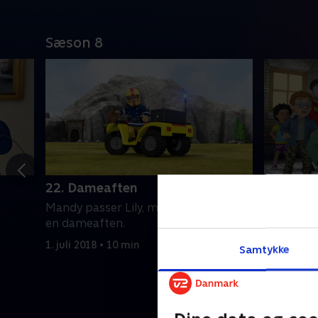
Sæson 8
22. Dameaften
23. Ildhj
Mandy passer Lily, mens pigerne har
Charlie ha
en dameaften.
i Gareths 
fyrværkeri
1. juli 2018 • 10 min
Samtykke
brand.
1. juli 2018