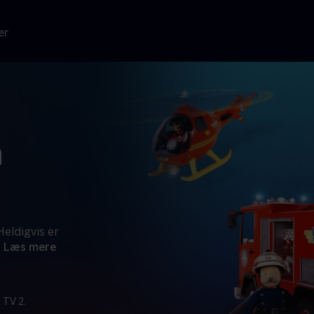
er
m
Heldigvis er
Læs mere
 TV 2.