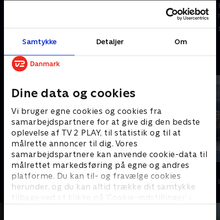
I en alder af ti år oplever Robin
Hood og hans venner en lang
Hood og hans venner en lang
række vilde eventyr.
række vilde eventyr.
1. maj 2023 • 12 min
1. maj 2023 • 11 min
Samtykke
Detaljer
Om
Andre så også
Dine data og cookies
Vi bruger egne cookies og cookies fra
samarbejdspartnere for at give dig den bedste
oplevelse af TV 2 PLAY, til statistik og til at
målrette annoncer til dig. Vores
samarbejdspartnere kan anvende cookie-data til
målrettet markedsføring på egne og andres
Zorro the Chronicles
Musen Tip
platforme. Du kan til- og fravælge cookies
Børneserier • 1 sæsoner
Børneserier • 1
herunder, og du kan altid trække dit samtykke
tilbage ved at klikke på ’Cookie-indstillinger’ i
bunden af siden. Læs mere om hvordan TV 2
behandler dine oplysninger i