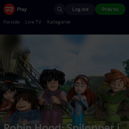
Log ind
Prøv nu
Forside
Live TV
Kategorier
Robin Hood: Spilopper i