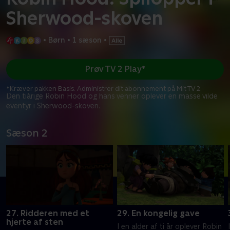
Sherwood-skoven
•
Børn
•
1 sæson
•
Prøv TV 2 Play*
*Kræver pakken Basis. Administrer dit abonnement på Mit TV 2.
Den tiårige Robin Hood og hans venner oplever en masse vilde
eventyr i Sherwood-skoven.
Sæson 2
27. Ridderen med et
29. En kongelig gave
hjerte af sten
I en alder af ti år oplever Robin