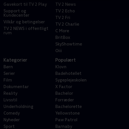
Gavekort til TV 2 Play
TV 2 News
Support og
TV 2 Echo
Kundecenter
TV 2 Fri
Vilkår og betingelser
TV 2 Charlie
TV 2 NEWS i offentligt
C More
rum
BritBox
SkyShowtime
Oiii
Kategorier
Populært
Børn
Klovn
Serier
Badehotellet
Film
Sygeplejeskolen
Dokumentar
X Factor
Reality
Bachelor
Livsstil
Forræder
Underholdning
Bachelorette
Comedy
Yellowstone
Nyheder
Paw Patrol
Sport
Barnaby