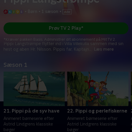
•
Børn
•
1 sæson
•
Prøv TV 2 Play*
*Kræver pakken Basis. Administrer dit abonnement på Mit TV 2.
Pippi Langstrømpe flytter ind i Villa Villekulla sammen med sin
hest og aben Hr. Nilsson. Pippis far, Kaptajn
...
Læs mere
Sæson 1
21. Pippi på de syv have
22. Pippi og perlefiskerne
Animeret børneserie efter
Animeret børneserie efter
Astrid Lindgrens klassiske
Astrid Lindgrens klassiske
bøger
bøger