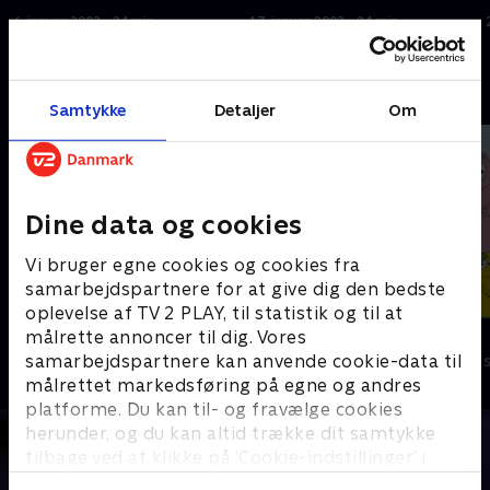
6. januar 2002 • 24 min
13. januar 2002 • 24 min
Andre så også
Samtykke
Detaljer
Om
Dine data og cookies
Vi bruger egne cookies og cookies fra
samarbejdspartnere for at give dig den bedste
oplevelse af TV 2 PLAY, til statistik og til at
Jungledyret Hugo
Barbapapa
målrette annoncer til dig. Vores
samarbejdspartnere kan anvende cookie-data til
Børneserier • 1 sæsoner
Børneserier • 1
målrettet markedsføring på egne og andres
platforme. Du kan til- og fravælge cookies
herunder, og du kan altid trække dit samtykke
tilbage ved at klikke på ’Cookie-indstillinger’ i
bunden af siden. Læs mere om hvordan TV 2