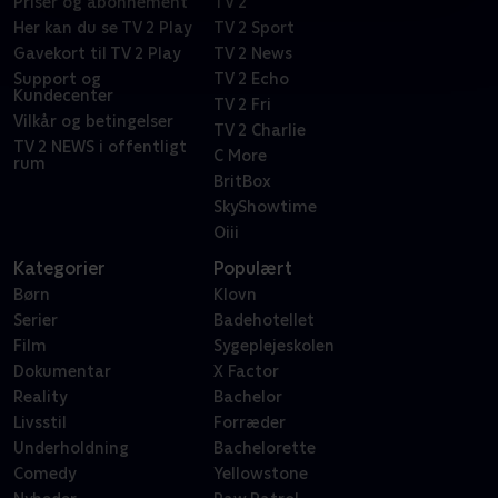
Priser og abonnement
TV 2
Her kan du se TV 2 Play
TV 2 Sport
Gavekort til TV 2 Play
TV 2 News
Support og
TV 2 Echo
Kundecenter
TV 2 Fri
Vilkår og betingelser
TV 2 Charlie
TV 2 NEWS i offentligt
C More
rum
BritBox
SkyShowtime
Oiii
Kategorier
Populært
Børn
Klovn
Serier
Badehotellet
Film
Sygeplejeskolen
Dokumentar
X Factor
Reality
Bachelor
Livsstil
Forræder
Underholdning
Bachelorette
Comedy
Yellowstone