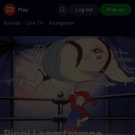
Log ind
Prøv nu
Forside
Live TV
Kategorier
Pippi Langstrømpe