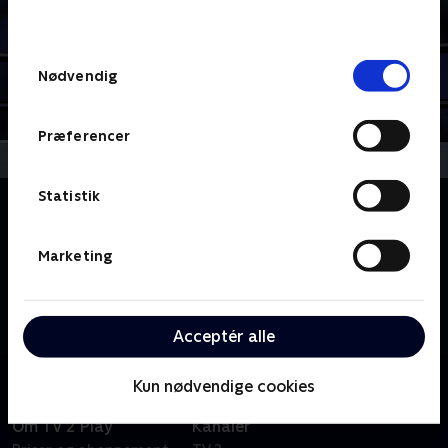
behandler dine oplysninger i
TV 2s privatlivspolitik
.
Samtykkevalg
Nødvendig
Præferencer
Statistik
Om Pippi Langstrømpe
Pippi Langstrømpe flytter ind i Villa Villekulla
sammen med sin hest og aben Hr. Nilsson. Pippis far,
Marketing
Kaptajn Langstrømpe, er forsvundet under et uvejr.
Men Pippi er sikker på, at han en dag kommer og
henter hende
Acceptér alle
Kun nødvendige cookies
Om TV 2 Play
Kanaler