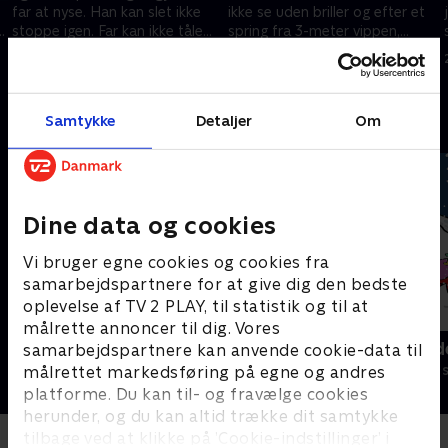
far at nyse. Han kan slet ikke
ikke se uden briller og efter et
stoppe igen. Far kan ikke tåle
spring fra 3-meter vippen,
katte. Hvad skal de gøre? .
opdager han, at han har tabt
14. maj 2005 • 5 min
10. september 2005 • 5 min
sine badebukser
Samtykke
Detaljer
Om
Andre så også
Dine data og cookies
Vi bruger egne cookies og cookies fra
samarbejdspartnere for at give dig den bedste
oplevelse af TV 2 PLAY, til statistik og til at
målrette annoncer til dig. Vores
Miniteve: På bondegården
Miniteve: Ud
samarbejdspartnere kan anvende cookie-data til
Børneserier • 1 sæsoner
Børneserier • 1
målrettet markedsføring på egne og andres
platforme. Du kan til- og fravælge cookies
herunder, og du kan altid trække dit samtykke
tilbage ved at klikke på ’Cookie-indstillinger’ i