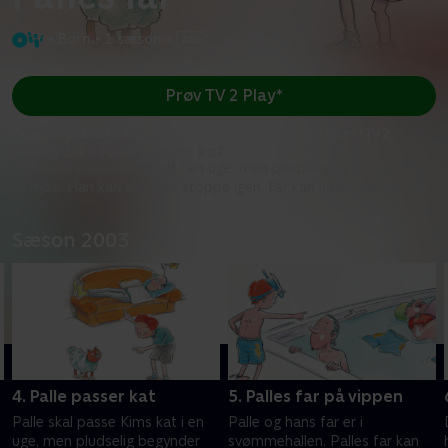
•
Børn
•
1 sæson
•
Prøv TV 2 Play*
*Kræver pakken Basis. Administrer dit abonnement på Mit TV 2.
S2003:E4 • Palle passer kat
Palle skal passe Kims kat i en uge, men pludselig begynder far
at nyse. Han kan slet ikke stoppe igen. Far kan ikke
...
Læs mere
Sæson 2003
4. Palle passer kat
5. Palles far på vippen
Palle skal passe Kims kat i en
Palle og hans far er i
uge, men pludselig begynder
svømmehallen. Palles far kan