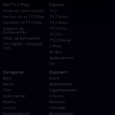
Om TV 2 Play
Kanaler
Priser og abonnement
TV 2
Her kan du se TV 2 Play
TV 2 Sport
Gavekort til TV 2 Play
TV 2 News
Support og
TV 2 Echo
Kundecenter
TV 2 Fri
Vilkår og betingelser
TV 2 Charlie
TV 2 NEWS i offentligt
C More
rum
BritBox
SkyShowtime
Oiii
Kategorier
Populært
Børn
Klovn
Serier
Badehotellet
Film
Sygeplejeskolen
Dokumentar
X Factor
Reality
Bachelor
Livsstil
Forræder
Underholdning
Bachelorette