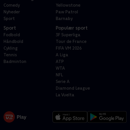
Comedy
Yellowstone
Nyheder
Paw Patrol
Sport
Barnaby
Sport
Populær sport
Fodbold
3F Superliga
Håndbold
Tour de France
Cykling
FIFA VM 2026
Tennis
A Liga
Badminton
ATP
WTA
NFL
Serie A
Diamond League
La Vuelta