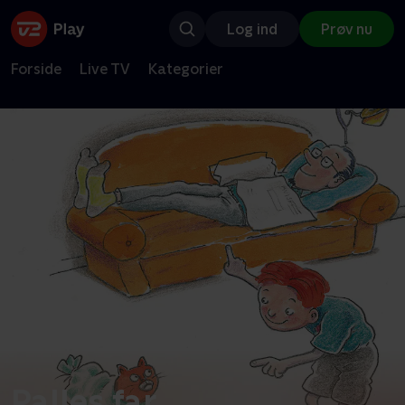
Log ind
Prøv nu
Forside
Live TV
Kategorier
Palles far