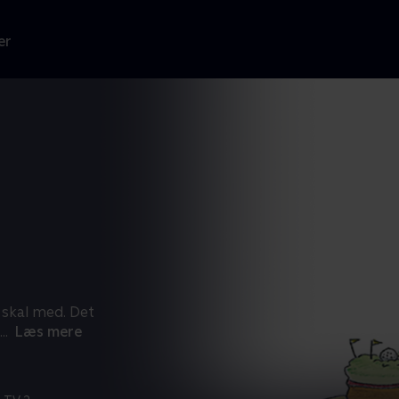
er
e skal med. Det
...
Læs mere