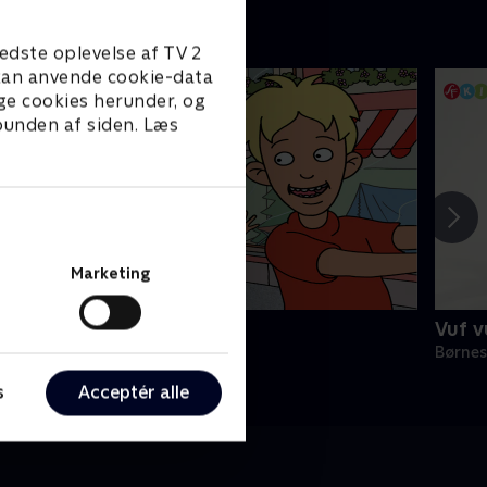
edste oplevelse af TV 2
e kan anvende cookie-data
ge cookies herunder, og
 bunden af siden. Læs
Marketing
unes verden
Vuf 
ørneserier • 1 sæsoner
Børnes
s
Acceptér alle