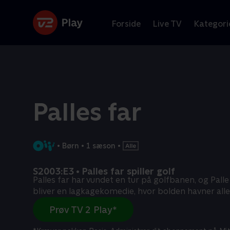
Forside
Live TV
Kategori
Palles far
•
Børn
•
1 sæson
•
S2003:E3 • Palles far spiller golf
Palles far har vundet en tur på golfbanen, og Pall
bliver en lagkagekomedie, hvor bolden havner alle
Prøv TV 2 Play*