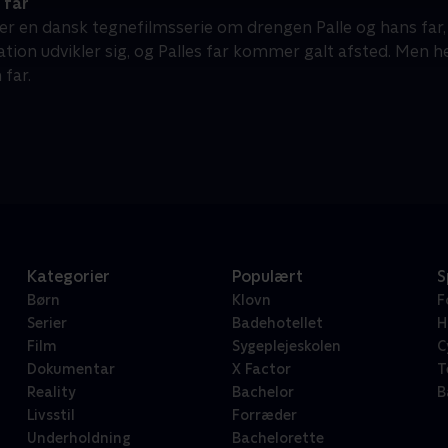
 far
r er en dansk tegnefilmsserie om drengen Palle og hans far
ation udvikler sig, og Palles far kommer galt afsted. Men h
 far.
Kategorier
Populært
S
Børn
Klovn
F
Serier
Badehotellet
H
Film
Sygeplejeskolen
C
Dokumentar
X Factor
T
Reality
Bachelor
B
Livsstil
Forræder
Underholdning
Bachelorette