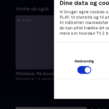
Dine data og coo
Andre så også
Vi bruger egne cookies o
PLAY, til statistik og ti
til målrettet markedsfør
du kan altid trække dit s
mere om hvordan TV 2 be
Nødvendig
Miniteve: På bondegården
Børneserier • 1 sæsoner