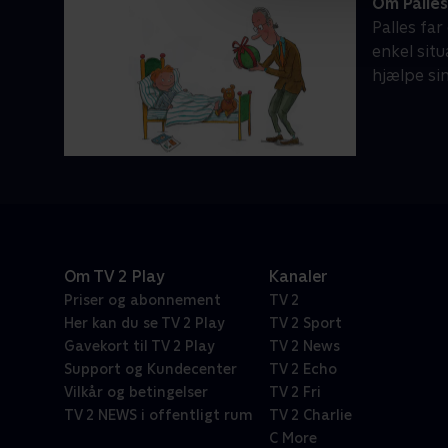
Om Palles
Palles fa
enkel situ
hjælpe sin
Om TV 2 Play
Kanaler
Priser og abonnement
TV 2
Her kan du se TV 2 Play
TV 2 Sport
Gavekort til TV 2 Play
TV 2 News
Support og Kundecenter
TV 2 Echo
Vilkår og betingelser
TV 2 Fri
TV 2 NEWS i offentligt rum
TV 2 Charlie
C More