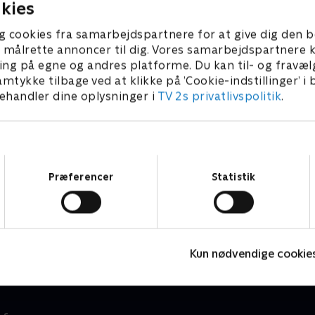
kies
g cookies fra samarbejdspartnere for at give dig den b
l at målrette annoncer til dig. Vores samarbejdspartner
ing på egne og andres platforme. Du kan til- og fravæl
amtykke tilbage ved at klikke på ’Cookie-indstillinger’ i
handler dine oplysninger i
TV 2s privatlivspolitik
.
Samtykkevalg
Præferencer
Statistik
Miniteve: Udeleg
S
Børneserier • 1 sæsoner
B
Kun nødvendige cookie