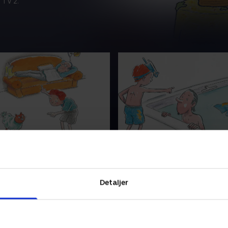
 TV 2.
passer kat
5. Palles far på vippen
 passe Kims kat i en uge,
Palle og hans far er i svømm
elig begynder far at nyse.
Palles far kan ikke se uden b
let ikke stoppe igen. Far kan
efter et spring fra 3-meter 
Detaljer
katte. Hvad skal de gøre? .
opdager han, at han har tab
badebukser
05 • 5 min
10. september 2005 • 5 min