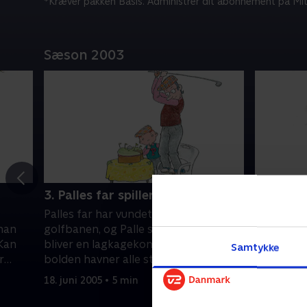
*Kræver pakken Basis. Administrer dit abonnement på Mit
Sæson 2003
3. Palles far spiller golf
4. Palle 
Palles far har vundet en tur på
Palle skal
 han
golfbanen, og Palle skal med. Det
men pluds
 Kan
bliver en lagkagekomedie, hvor
Han kan s
Samtykke
r
bolden havner alle steder. Men måske
ikke tåle 
det ender med en rekord.
18. juni 2005 • 5 min
14. maj 20