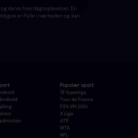
, og deres hverdagsoplevelser. En
eldigvis er Palle i nærheden og kan
port
Populær sport
odbold
3F Superliga
åndbold
Tour de France
ykling
FIFA VM 2026
ennis
A Liga
adminton
ATP
WTA
NFL