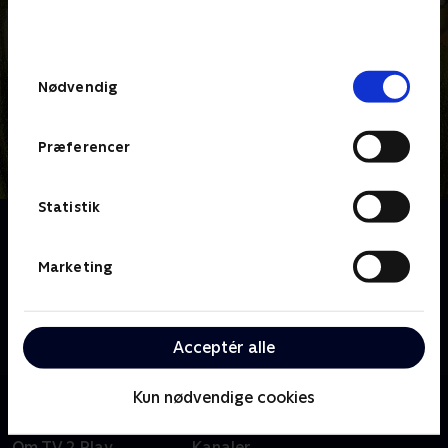
bunden af siden. Læs mere om hvordan TV 2
behandler dine oplysninger i
TV 2s privatlivspolitik
.
Samtykkevalg
Nødvendig
Præferencer
Statistik
Om Trolderi
Tag på eventyr med troldeungerne Gimpe, Humpe
Marketing
og Lille Skid, når de udforsker Troldeskoven og - på
deres helt egen måde - sørger for at vætterne,
elverne og alle de andre væsener aldrig glemmer
(eller tilgiver) de små drillepinde.
Acceptér alle
Kun nødvendige cookies
Om TV 2 Play
Kanaler