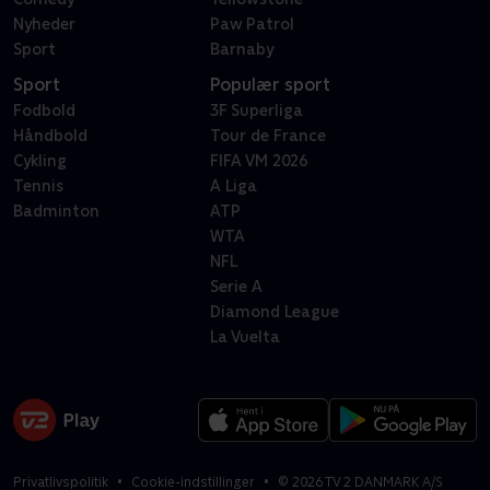
Nyheder
Paw Patrol
Sport
Barnaby
Sport
Populær sport
Fodbold
3F Superliga
Håndbold
Tour de France
Cykling
FIFA VM 2026
Tennis
A Liga
Badminton
ATP
WTA
NFL
Serie A
Diamond League
La Vuelta
Privatlivspolitik
Cookie-indstillinger
©
2026
TV 2 DANMARK A/S