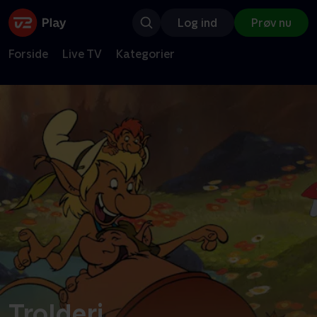
Log ind
Prøv nu
Forside
Live TV
Kategorier
Trolderi