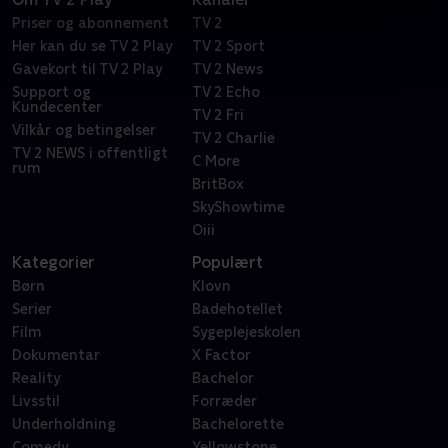
Priser og abonnement
TV 2
Her kan du se TV 2 Play
TV 2 Sport
Gavekort til TV 2 Play
TV 2 News
Support og
TV 2 Echo
Kundecenter
TV 2 Fri
Vilkår og betingelser
TV 2 Charlie
TV 2 NEWS i offentligt
C More
rum
BritBox
SkyShowtime
Oiii
Kategorier
Populært
Børn
Klovn
Serier
Badehotellet
Film
Sygeplejeskolen
Dokumentar
X Factor
Reality
Bachelor
Livsstil
Forræder
Underholdning
Bachelorette
Comedy
Yellowstone