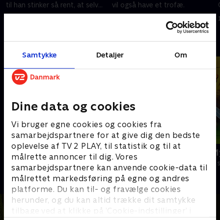
til han stinker så rent, at selv
vil også have et trofæ.
ikke Humpe kan holde det ud!
1. november 2016 • 26 min
1. november 2016 • 26 min
Andre så også
Samtykke
Detaljer
Om
Dine data og cookies
Vi bruger egne cookies og cookies fra
samarbejdspartnere for at give dig den bedste
oplevelse af TV 2 PLAY, til statistik og til at
Jungledyret Hugo
Magnus & M
målrette annoncer til dig. Vores
Børneserier • 1 sæsoner
Børneserier • 1
samarbejdspartnere kan anvende cookie-data til
målrettet markedsføring på egne og andres
platforme. Du kan til- og fravælge cookies
herunder, og du kan altid trække dit samtykke
tilbage ved at klikke på ’Cookie-indstillinger’ i