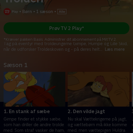
•
Børn
•
1 sæson
•
Prøv TV 2 Play*
*Kræver pakken Basis. Administrer dit abonnement på Mit TV 2.
Tag på eventyr med troldeungerne Gimpe, Humpe og Lille Skid,
når de udforsker Troldeskoven og - på deres helt
...
Læs mere
Sæson 1
1. En stank af sæbe
2. Den vilde jagt
Gimpe finder et stykke sæbe,
Nu skal Vættekrigerne på jagt,
som han driller de andre trolde
og vættebørn må ikke komme
med. Som straf vasker de ham,
med, men vættepigen Huldra