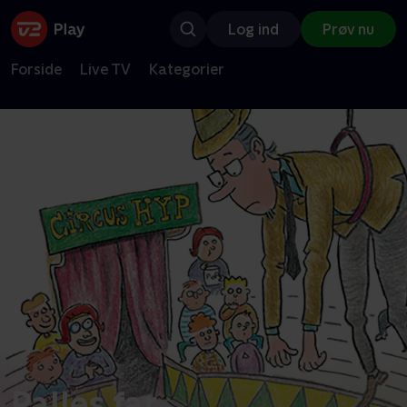
Log ind
Prøv nu
Forside
Live TV
Kategorier
Palles far