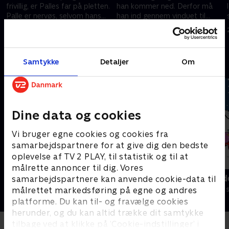
frivillig, er Palles far på pletten.
han kommer ned. Derfor må
Palle er nervøs, selvom hans
han ind gennem vinduet til
far får en sikkerhedsline på.
Palles klasse - lige midt i en
9. september 2006 • 5 min
14. oktober 2006 • 5 min
time. .
Samtykke
Detaljer
Om
Andre så også
Dine data og cookies
Vi bruger egne cookies og cookies fra
samarbejdspartnere for at give dig den bedste
oplevelse af TV 2 PLAY, til statistik og til at
målrette annoncer til dig. Vores
Miniteve: På bondegården
Miniteve: Ud
samarbejdspartnere kan anvende cookie-data til
Børneserier • 1 sæsoner
Børneserier • 1
målrettet markedsføring på egne og andres
platforme. Du kan til- og fravælge cookies
herunder, og du kan altid trække dit samtykke
tilbage ved at klikke på ’Cookie-indstillinger’ i