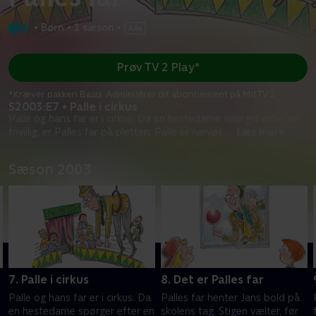
•
Børn
•
1 sæson
•
Prøv TV 2 Play*
*Kræver pakken Basis. Administrer dit abonnement på Mit TV 2.
S2003:E7 • Palle i cirkus
Palle og hans far er i cirkus. Da en hestedame spørger efter en
frivillig, er Palles far på pletten. Palle er nervøs,
...
Læs mere
Sæson 2003
7. Palle i cirkus
8. Det er Palles far
Palle og hans far er i cirkus. Da
Palles far henter Jans bold på
en hestedame spørger efter en
skolens tag. Stigen vælter, før