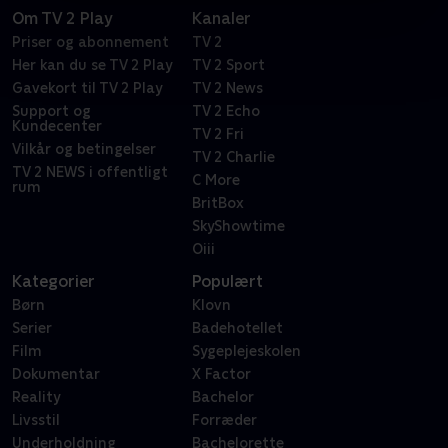
Om TV 2 Play
Kanaler
Priser og abonnement
TV 2
Her kan du se TV 2 Play
TV 2 Sport
Gavekort til TV 2 Play
TV 2 News
Support og
TV 2 Echo
Kundecenter
TV 2 Fri
Vilkår og betingelser
TV 2 Charlie
TV 2 NEWS i offentligt
C More
rum
BritBox
SkyShowtime
Oiii
Kategorier
Populært
Børn
Klovn
Serier
Badehotellet
Film
Sygeplejeskolen
Dokumentar
X Factor
Reality
Bachelor
Livsstil
Forræder
Underholdning
Bachelorette