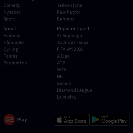
Comedy
Yellowstone
Nyheder
Paw Patrol
Sport
Barnaby
Sport
Populær sport
Fodbold
3F Superliga
Håndbold
Tour de France
Cykling
FIFA VM 2026
Tennis
A Liga
Badminton
ATP
WTA
NFL
Serie A
Diamond League
La Vuelta