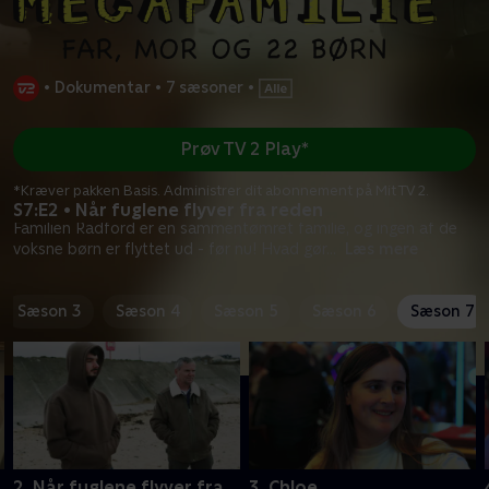
•
Dokumentar
•
7 sæsoner
•
Prøv TV 2 Play*
*Kræver pakken Basis. Administrer dit abonnement på Mit TV 2.
S7:E2 • Når fuglene flyver fra reden
Familien Radford er en sammentømret familie, og ingen af de
voksne børn er flyttet ud - før nu! Hvad gør
...
Læs mere
Sæson 3
Sæson 4
Sæson 5
Sæson 6
Sæson 7
2. Når fuglene flyver fra
3. Chloe