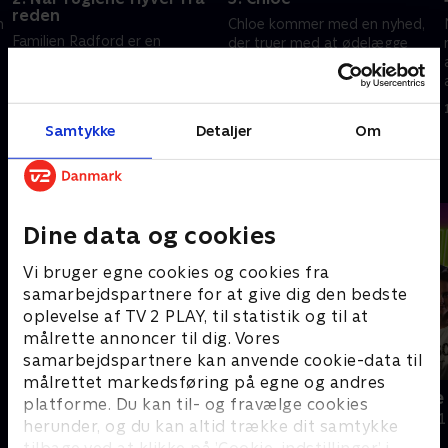
reden
h
Chloe kommer med en nyhed,
Familien Radford er en
der truer med at ødelægge
sammentømret familie, og
familiens forretning. Og 12-
ingen af de voksne børn er
årige Daisy tager ud for at
flyttet ud - før nu! Hvad gør
rense Morecambes ikoniske
15. december 2025 • 44 min
familien, da hele tre børn
strand.
11. december 2025 • 44 min
Samtykke
Detaljer
Om
annoncerer, at de flytter?
Andre så også
Dine data og cookies
Vi bruger egne cookies og cookies fra
samarbejdspartnere for at give dig den bedste
oplevelse af TV 2 PLAY, til statistik og til at
målrette annoncer til dig. Vores
samarbejdspartnere kan anvende cookie-data til
målrettet markedsføring på egne og andres
Megafamilie - mor, far og 16 børn
Må jeg være
platforme. Du kan til- og fravælge cookies
Dokumentar • 1 sæsoner
Dokumentar • 1
herunder, og du kan altid trække dit samtykke