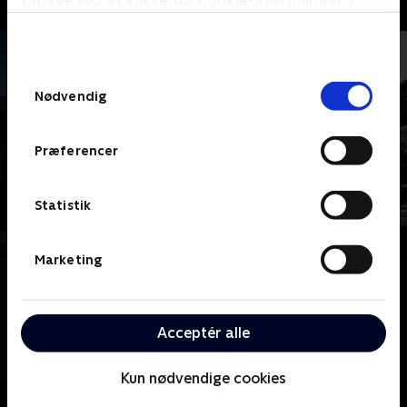
tilbage ved at klikke på ’Cookie-indstillinger’ i
bunden af siden. Læs mere om hvordan TV 2
behandler dine oplysninger i
TV 2s privatlivspolitik
.
Samtykkevalg
Nødvendig
Præferencer
Statistik
Marketing
Om Megafamilie - far, mor og 22 børn
Mød familien Radford, Storbritanniens største
familie. Noel og Sue har 22 børn i alle aldre. Følg med
Acceptér alle
i deres travle liv på godt og ondt.
Kun nødvendige cookies