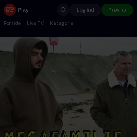
Log ind
Prøv nu
Forside
Live TV
Kategorier