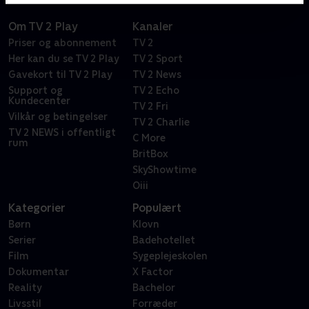
Om TV 2 Play
Kanaler
Priser og abonnement
TV 2
Her kan du se TV 2 Play
TV 2 Sport
Gavekort til TV 2 Play
TV 2 News
Support og
TV 2 Echo
Kundecenter
TV 2 Fri
Vilkår og betingelser
TV 2 Charlie
TV 2 NEWS i offentligt
C More
rum
BritBox
SkyShowtime
Oiii
Kategorier
Populært
Børn
Klovn
Serier
Badehotellet
Film
Sygeplejeskolen
Dokumentar
X Factor
Reality
Bachelor
Livsstil
Forræder