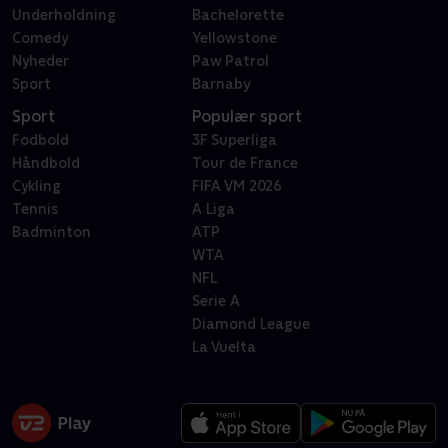
Underholdning
Bachelorette
Comedy
Yellowstone
Nyheder
Paw Patrol
Sport
Barnaby
Sport
Populær sport
Fodbold
3F Superliga
Håndbold
Tour de France
Cykling
FIFA VM 2026
Tennis
A Liga
Badminton
ATP
WTA
NFL
Serie A
Diamond League
La Vuelta