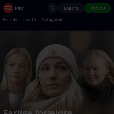
Log ind
Prøv nu
Forside
Live TV
Kategorier
Farlige forældre