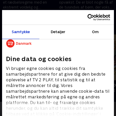
et rædselsregime med en
opvækst. De er blot nogle få af
ekstremt voldelig og
de tusindvis af børn, der vokser
manipulerende mor. Nu
op med tørre tæsk og
5. juni 2023 • 39 min
5. juni 2023 • 40 min
kæmper fire søstre for
ydmygelser
retfærdighed
Andre så også
Samtykke
Detaljer
Om
Dine data og cookies
Vi bruger egne cookies og cookies fra
samarbejdspartnere for at give dig den bedste
oplevelse af TV 2 PLAY, til statistik og til at
Importeret til misbrug
Mareridtet 
målrette annoncer til dig. Vores
Dokumentar • 1 sæsoner
Dokumentar • 1
samarbejdspartnere kan anvende cookie-data til
målrettet markedsføring på egne og andres
platforme. Du kan til- og fravælge cookies
herunder, og du kan altid trække dit samtykke
tilbage ved at klikke på ’Cookie-indstillinger’ i