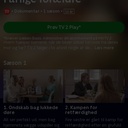
•
Dokumentar
•
1 sæson
•
Prøv TV 2 Play*
*Kræver pakken Basis. Administrer dit abonnement på Mit TV 2.
Hvem hjælper børnene, når de bliver udsat for vold fra deres
mor og far? TV 2 følger i to afsnit nogle af de
...
Læs mere
Sæson 1
1. Ondskab bag lukkede
2. Kampen for
døre
retfærdighed
Alt ser perfekt ud, men bag
Fire søstre er gået til kamp for
hjemmets vægge udspiller sig
retfærdighed efter en grufuld