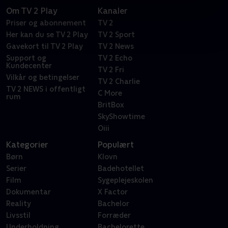
Om TV 2 Play
Kanaler
Priser og abonnement
TV 2
Her kan du se TV 2 Play
TV 2 Sport
Gavekort til TV 2 Play
TV 2 News
Support og
TV 2 Echo
Kundecenter
TV 2 Fri
Vilkår og betingelser
TV 2 Charlie
TV 2 NEWS i offentligt
C More
rum
BritBox
SkyShowtime
Oiii
Kategorier
Populært
Børn
Klovn
Serier
Badehotellet
Film
Sygeplejeskolen
Dokumentar
X Factor
Reality
Bachelor
Livsstil
Forræder
Underholdning
Bachelorette