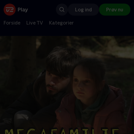
Log ind
Prøv nu
Forside
Live TV
Kategorier