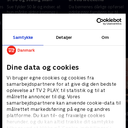
es
Sue fylder 50 år og indser, at
Da børnenes dårlige opførsel
hun måske aldrig kommer i
ødelægger familiens tur til
t
overgangsalderen. Men
Florida, tilmelder Noel dem til
lie
betyder det, at de skal have
et 48-timers overlevelseskursus
endnu et barn?
i Irland.
17. december 2025 • 45 min
18. december 2025 • 44 min
Samtykke
Detaljer
Om
Andre så også
Dine data og cookies
Vi bruger egne cookies og cookies fra
samarbejdspartnere for at give dig den bedste
oplevelse af TV 2 PLAY, til statistik og til at
målrette annoncer til dig. Vores
samarbejdspartnere kan anvende cookie-data til
målrettet markedsføring på egne og andres
Megafamilie - mor, far og 16 børn
De sjældne 
platforme. Du kan til- og fravælge cookies
Dokumentar • 1 sæsoner
Dokumentar • 6
herunder, og du kan altid trække dit samtykke