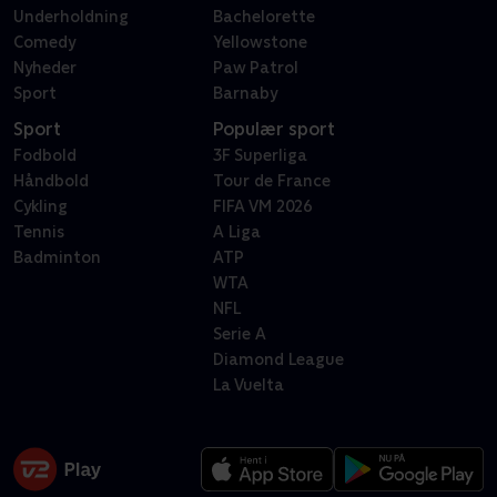
Underholdning
Bachelorette
Comedy
Yellowstone
Nyheder
Paw Patrol
Sport
Barnaby
Sport
Populær sport
Fodbold
3F Superliga
Håndbold
Tour de France
Cykling
FIFA VM 2026
Tennis
A Liga
Badminton
ATP
WTA
NFL
Serie A
Diamond League
La Vuelta