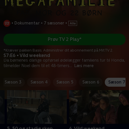
•
Dokumentar
•
7 sæsoner
•
Prøv TV 2 Play*
*Kræver pakken Basis. Administrer dit abonnement på Mit TV 2.
S7:E6 • Vild weekend
Da børnenes dårlige opførsel ødelægger familiens tur til Florida,
tilmelder Noel dem til et 48-timers
...
Læs mere
Sæson 3
Sæson 4
Sæson 5
Sæson 6
Sæson 7
5. 50 og stadig skøn
6. Vild weekend