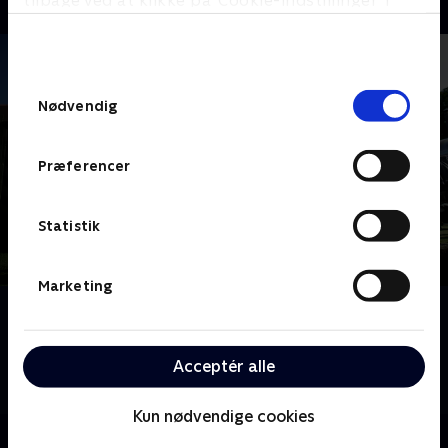
tilbage ved at klikke på ’Cookie-indstillinger’ i
bunden af siden. Læs mere om hvordan TV 2
behandler dine oplysninger i
TV 2s privatlivspolitik
.
Samtykkevalg
Nødvendig
Præferencer
Statistik
Marketing
Om Megafamilie - far, mor og 22 børn
Mød familien Radford, Storbritanniens største
familie. Noel og Sue har 22 børn i alle aldre. Følg med
Acceptér alle
i deres travle liv på godt og ondt.
Kun nødvendige cookies