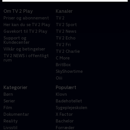
Om TV 2 Play
Kanaler
Priser og abonnement
TV 2
Her kan du se TV 2 Play
TV 2 Sport
Gavekort til TV 2 Play
TV 2 News
Support og
TV 2 Echo
Kundecenter
TV 2 Fri
Vilkår og betingelser
TV 2 Charlie
TV 2 NEWS i offentligt
C More
rum
BritBox
SkyShowtime
Oiii
Kategorier
Populært
Børn
Klovn
Serier
Badehotellet
Film
Sygeplejeskolen
Dokumentar
X Factor
Reality
Bachelor
Livsstil
Forræder