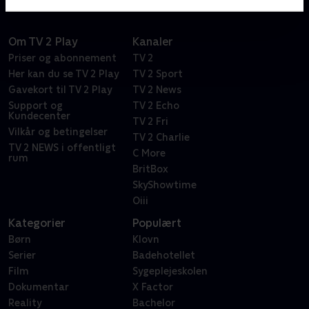
Om TV 2 Play
Kanaler
Priser og abonnement
TV 2
Her kan du se TV 2 Play
TV 2 Sport
Gavekort til TV 2 Play
TV 2 News
Support og
TV 2 Echo
Kundecenter
TV 2 Fri
Vilkår og betingelser
TV 2 Charlie
TV 2 NEWS i offentligt
C More
rum
BritBox
SkyShowtime
Oiii
Kategorier
Populært
Børn
Klovn
Serier
Badehotellet
Film
Sygeplejeskolen
Dokumentar
X Factor
Reality
Bachelor