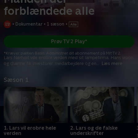
forblændede alle
•
Dokumentar
•
1 sæson
•
Prøv TV 2 Play*
*Kræver pakken Basis. Administrer dit abonnement på Mit TV 2.
Lars Nørholt ville erobre verden med sit lampefirma. Hans vision
og charme fik investorer, medarbejdere og en
...
Læs mere
Sæson 1
1. Lars vil erobre hele
2. Lars og de falske
verden
underskrifter