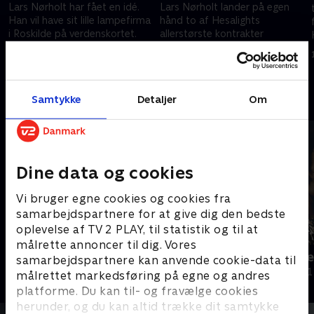
Lars Nørholt har fået en idé.
Lars Nørholt lander på egen
Han vil have sit lille lampefirma
hånd to af Hesalights
i Roskilde på verdenskortet.
allerstørste kontrakter
Lars har store visioner og
nogensinde. Der er bare ét
armbevægelser, men der er
problem: Kontrakterne er
4. oktober 2023 • 31 min
4. oktober 2023 • 30 min
noget galt
falske
Andre så også
Samtykke
Detaljer
Om
Dine data og cookies
Vi bruger egne cookies og cookies fra
samarbejdspartnere for at give dig den bedste
oplevelse af TV 2 PLAY, til statistik og til at
målrette annoncer til dig. Vores
Operation X
Brittas sto
samarbejdspartnere kan anvende cookie-data til
Dokumentar
Dokumentar • 1
målrettet markedsføring på egne og andres
platforme. Du kan til- og fravælge cookies
herunder, og du kan altid trække dit samtykke