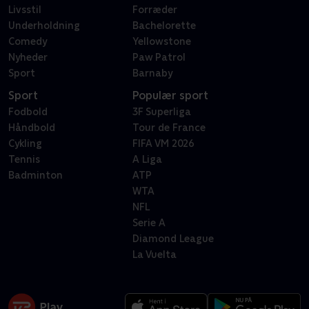
Livsstil
Forræder
Underholdning
Bachelorette
Comedy
Yellowstone
Nyheder
Paw Patrol
Sport
Barnaby
Sport
Populær sport
Fodbold
3F Superliga
Håndbold
Tour de France
Cykling
FIFA VM 2026
Tennis
A Liga
Badminton
ATP
WTA
NFL
Serie A
Diamond League
La Vuelta