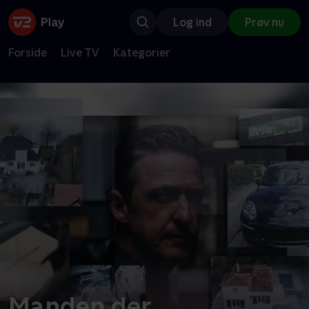
Log ind
Prøv nu
Forside
Live TV
Kategorier
Manden der