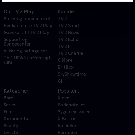
Om TV 2 Play
Kanaler
Priser og abonnement
TV 2
Her kan du se TV 2 Play
TV 2 Sport
Gavekort til TV 2 Play
TV 2 News
Support og
TV 2 Echo
Kundecenter
TV 2 Fri
Vilkår og betingelser
TV 2 Charlie
TV 2 NEWS i offentligt
C More
rum
BritBox
SkyShowtime
Oiii
Kategorier
Populært
Børn
Klovn
Serier
Badehotellet
Film
Sygeplejeskolen
Dokumentar
X Factor
Reality
Bachelor
Livsstil
Forræder