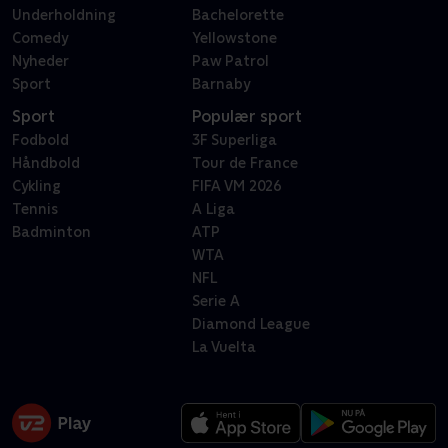
Underholdning
Bachelorette
Comedy
Yellowstone
Nyheder
Paw Patrol
Sport
Barnaby
Sport
Populær sport
Fodbold
3F Superliga
Håndbold
Tour de France
Cykling
FIFA VM 2026
Tennis
A Liga
Badminton
ATP
WTA
NFL
Serie A
Diamond League
La Vuelta