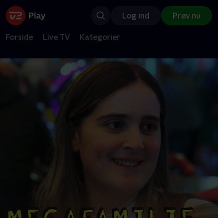
Log ind
Prøv nu
Forside
Live TV
Kategorier