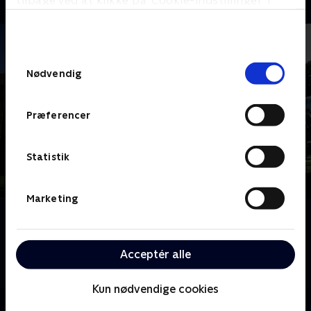
tilbage ved at klikke på ’Cookie-indstillinger’ i
bunden af siden. Læs mere om hvordan TV 2
behandler dine oplysninger i
TV 2s privatlivspolitik
.
Samtykkevalg
Nødvendig
Præferencer
Statistik
Marketing
Om Megafamilie - far, mor og 22 børn
Mød familien Radford, Storbritanniens største
familie. Noel og Sue har 22 børn i alle aldre. Følg med
Acceptér alle
i deres travle liv på godt og ondt.
Kun nødvendige cookies