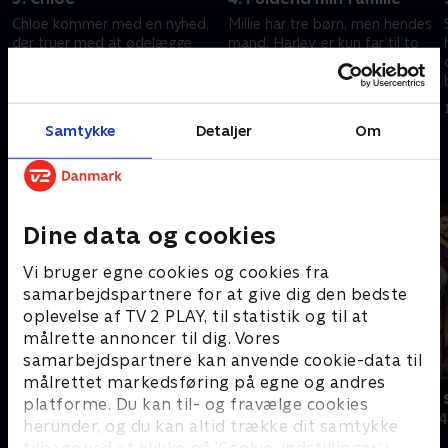
Chloe kommer med en nyhed,
Millie har tre børn, men hendes
der truer med at ødelægge
mand, Harley, er kun far til to
familiens forretning. Og 12-
af dem. Han ønsker derfor at
årige Daisy tager ud for at
adoptere Ophelia, men er Millie
rense Morecambes ikoniske
med på den?
15. december 2025 • 44 min
16. december 2025 • 45 min
strand.
Samtykke
Detaljer
Om
Andre så også
Dine data og cookies
Vi bruger egne cookies og cookies fra
samarbejdspartnere for at give dig den bedste
oplevelse af TV 2 PLAY, til statistik og til at
målrette annoncer til dig. Vores
samarbejdspartnere kan anvende cookie-data til
målrettet markedsføring på egne og andres
Megafamilie - mor, far og 16 børn
24 timer på
platforme. Du kan til- og fravælge cookies
Dokumentar • 1 sæsoner
Dokumentar • 4
herunder, og du kan altid trække dit samtykke