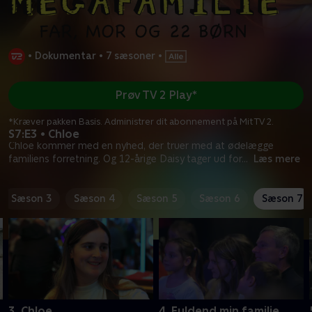
•
Dokumentar
•
7 sæsoner
•
Prøv TV 2 Play*
*Kræver pakken Basis. Administrer dit abonnement på Mit TV 2.
S7:E3 • Chloe
Chloe kommer med en nyhed, der truer med at ødelægge
familiens forretning. Og 12-årige Daisy tager ud for
...
Læs mere
Sæson 3
Sæson 4
Sæson 5
Sæson 6
Sæson 7
3. Chloe
4. Fuldend min familie