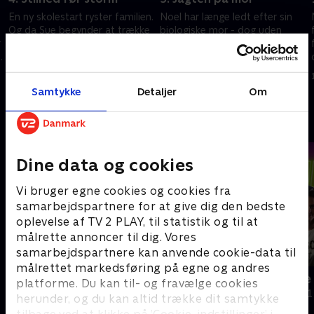
En ny skolestart ryster familien.
Noel har længe ledt efter sin
Og da Sue begynder at trække
biologiske mor - dog uden
r
sig, får Noel en mistanke om,
held. Sue hyrer derfor en
at hun skjuler noget for resten
adoptionsspecialist i et sidste
af familien.
forsøg, hvilket fører til
8. december 2025 • 43 min
9. december 2025 • 44 min
uventede afsløringer.
Samtykke
Detaljer
Om
Andre så også
Dine data og cookies
Vi bruger egne cookies og cookies fra
samarbejdspartnere for at give dig den bedste
oplevelse af TV 2 PLAY, til statistik og til at
målrette annoncer til dig. Vores
samarbejdspartnere kan anvende cookie-data til
målrettet markedsføring på egne og andres
Megafamilie - mor, far og 16 børn
Må jeg være
platforme. Du kan til- og fravælge cookies
Dokumentar • 1 sæsoner
Dokumentar • 1
herunder, og du kan altid trække dit samtykke