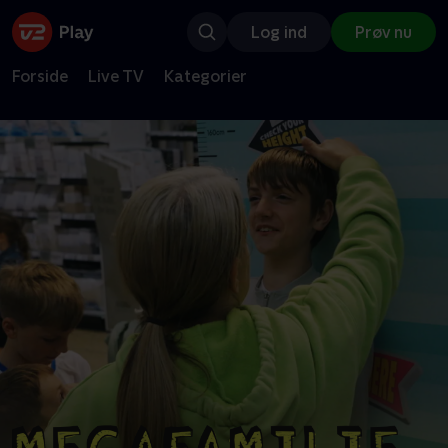
Log ind
Prøv nu
Forside
Live TV
Kategorier