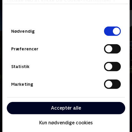
tilbage ved at klikke på ’Cookie-indstillinger’ i
bunden af siden. Læs mere om hvordan TV 2
behandler dine oplysninger i
TV 2s privatlivspolitik
.
Samtykkevalg
Nødvendig
Præferencer
Statistik
Marketing
Om Megafamilie - far, mor og 22 børn
Mød familien Radford, Storbritanniens største
familie. Noel og Sue har 22 børn i alle aldre. Følg med
Acceptér alle
i deres travle liv på godt og ondt.
Kun nødvendige cookies