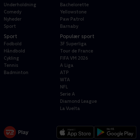
Underholdning
Bachelorette
Comedy
Yellowstone
Nyheder
Paw Patrol
Sport
Barnaby
Sport
Populær sport
Fodbold
3F Superliga
Håndbold
Tour de France
Cykling
FIFA VM 2026
Tennis
A Liga
Badminton
ATP
WTA
NFL
Serie A
Diamond League
La Vuelta