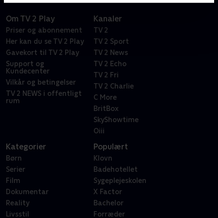
Om TV 2 Play
Kanaler
Priser og abonnement
TV 2
Her kan du se TV 2 Play
TV 2 Sport
Gavekort til TV 2 Play
TV 2 News
Support og
TV 2 Echo
Kundecenter
TV 2 Fri
Vilkår og betingelser
TV 2 Charlie
TV 2 NEWS i offentligt
C More
rum
BritBox
SkyShowtime
Oiii
Kategorier
Populært
Børn
Klovn
Serier
Badehotellet
Film
Sygeplejeskolen
Dokumentar
X Factor
Reality
Bachelor
Livsstil
Forræder