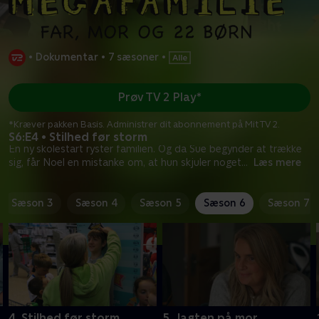
•
Dokumentar
•
7 sæsoner
•
Prøv TV 2 Play*
*Kræver pakken Basis. Administrer dit abonnement på Mit TV 2.
S6:E4 • Stilhed før storm
En ny skolestart ryster familien. Og da Sue begynder at trække
sig, får Noel en mistanke om, at hun skjuler noget
...
Læs mere
Sæson 3
Sæson 4
Sæson 5
Sæson 6
Sæson 7
4. Stilhed før storm
5. Jagten på mor