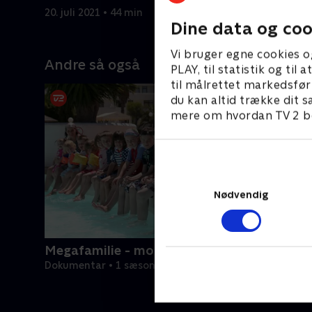
Radford!
små med 
20. juli 2021 • 44 min
20. juli 20
Dine data og coo
Vi bruger egne cookies o
Andre så også
PLAY, til statistik og ti
til målrettet markedsfør
du kan altid trække dit s
mere om hvordan TV 2 be
Nødvendig
Megafamilie - mor, far og 16 børn
Dokumentar • 1 sæsoner