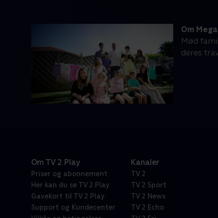
Om Megafa
Mød famili
deres trav
Om TV 2 Play
Kanaler
Priser og abonnement
TV 2
Her kan du se TV 2 Play
TV 2 Sport
Gavekort til TV 2 Play
TV 2 News
Support og Kundecenter
TV 2 Echo