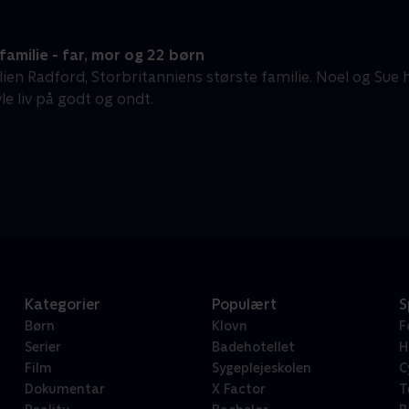
milie - far, mor og 22 børn
en Radford, Storbritanniens største familie. Noel og Sue ha
le liv på godt og ondt.
Kategorier
Populært
S
Børn
Klovn
F
Serier
Badehotellet
H
Film
Sygeplejeskolen
C
Dokumentar
X Factor
T