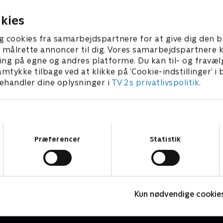
Sue.
21 • 44 min
27. juli 2021 • 43 min
kies
g cookies fra samarbejdspartnere for at give dig den b
l at målrette annoncer til dig. Vores samarbejdspartner
ing på egne og andres platforme. Du kan til- og fravæl
amtykke tilbage ved at klikke på ’Cookie-indstillinger’ i
handler dine oplysninger i
TV 2s privatlivspolitik
.
Samtykkevalg
Præferencer
Statistik
Må jeg være mor?
D
Dokumentar • 1 sæsoner
D
Kun nødvendige cookie