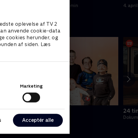
til?
3. august 2021 • 44 min
4. apri
edste oplevelse af TV 2
e kan anvende cookie-data
ge cookies herunder, og
 bunden af siden. Læs
Marketing
e sjældne danskere
24 ti
okumentar • 6 sæsoner
Dokume
s
Acceptér alle