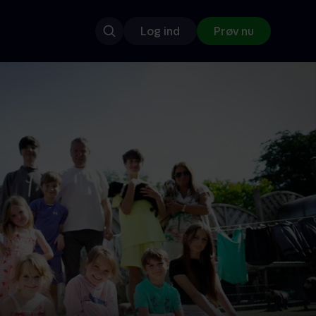
Log ind
Prøv nu