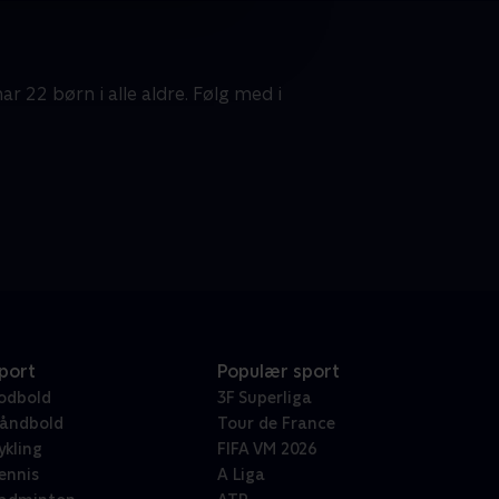
r 22 børn i alle aldre. Følg med i
port
Populær sport
odbold
3F Superliga
åndbold
Tour de France
ykling
FIFA VM 2026
ennis
A Liga