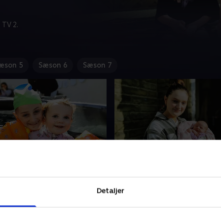
 TV 2.
æson 5
Sæson 6
Sæson 7
t ny skolestart
3. Babyshower
al tilbage til skolen, og for
En ny baby er på vej! Denne
Detaljer
ax er det en helt ny skole!
det dog datteren Millie på 1
lidt kvalitetstid med
gravid. Tillie skal på hospita
e - de store med Noel, de
vækker nogle tanker hos No