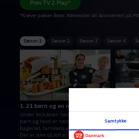
Prøv TV 2 Play*
*Kræver pakken Basis. Administrer dit abonnement på Mit
Sæson 1
Sæson 2
Sæson 3
Sæson 4
S
1. 21 børn og en ny på vej
2. En hel
Under lockdown føder Sue sit 22.
Børnene sk
Samtykke
barn og Noel er nødsaget til at lukke
11-årige M
bageriet, familiens eneste indtægt.
Men først 
Der er ikke så lidt at se til, for familien
forældren