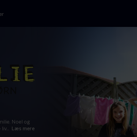
er
ilie. Noel og
liv
...
Læs mere