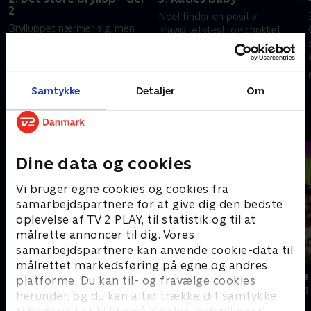
2
Noel finder en positiv
Brylluppet nærmer sig, men
graviditetstest, og chokket
Millie og Harley møder
vokser, da den kommende mor
uventede bump på vejen - fra
afsløres. Samtidig har Noel og
en katastrofal dansetime til
Sue planer om en rejse til
4. december 2025 • 43 min
forsvundne ringe og store
Dubai.
3. december 2025 • 43 min
Samtykke
Detaljer
Om
familieudfordringer.
Andre så også
Dine data og cookies
Vi bruger egne cookies og cookies fra
samarbejdspartnere for at give dig den bedste
oplevelse af TV 2 PLAY, til statistik og til at
målrette annoncer til dig. Vores
samarbejdspartnere kan anvende cookie-data til
målrettet markedsføring på egne og andres
Megafamilie - mor, far og 16 børn
Må jeg være
platforme. Du kan til- og fravælge cookies
Dokumentar • 1 sæsoner
Dokumentar • 1
herunder, og du kan altid trække dit samtykke