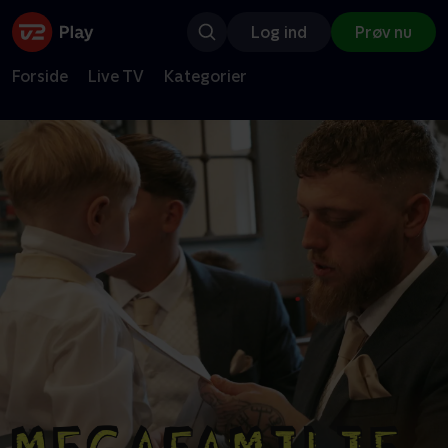
Log ind
Prøv nu
Forside
Live TV
Kategorier