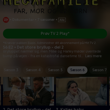
•
Dokumentar
•
7 sæsoner
•
Prøv TV 2 Play*
*Kræver pakken Basis. Administrer dit abonnement på Mit TV 2.
S6:E2 • Det store bryllup - del 2
Brylluppet nærmer sig, men Millie og Harley møder uventede
bump på vejen - fra en katastrofal dansetime til
...
Læs mere
Sæson 3
Sæson 4
Sæson 5
Sæson 6
Sæson 7
2. Det store bryllup - del
3. Katies baby