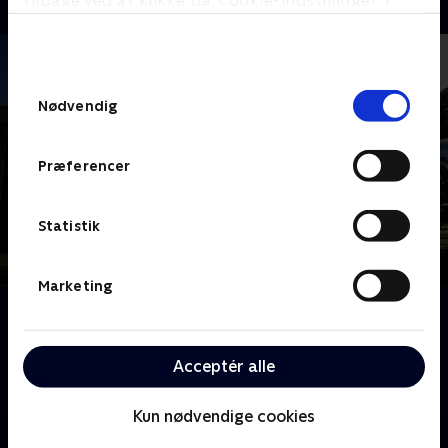
tilbage ved at klikke på ’Cookie-indstillinger’ i
bunden af siden. Læs mere om hvordan TV 2
behandler dine oplysninger i
TV 2s privatlivspolitik
.
Samtykkevalg
Nødvendig
Præferencer
Statistik
Marketing
Om Megafamilie - far, mor og 22 børn
Mød familien Radford, Storbritanniens største
familie. Noel og Sue har 22 børn i alle aldre. Følg med
Acceptér alle
i deres travle liv på godt og ondt.
Kun nødvendige cookies