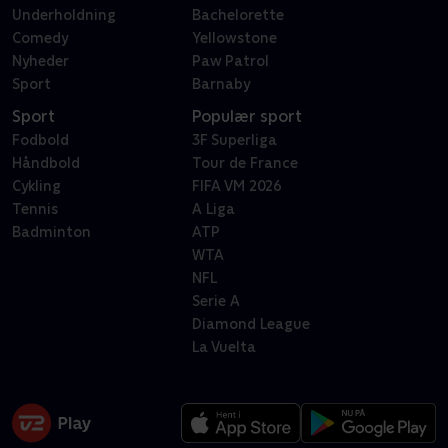
Underholdning
Bachelorette
Comedy
Yellowstone
Nyheder
Paw Patrol
Sport
Barnaby
Sport
Populær sport
Fodbold
3F Superliga
Håndbold
Tour de France
Cykling
FIFA VM 2026
Tennis
A Liga
Badminton
ATP
WTA
NFL
Serie A
Diamond League
La Vuelta