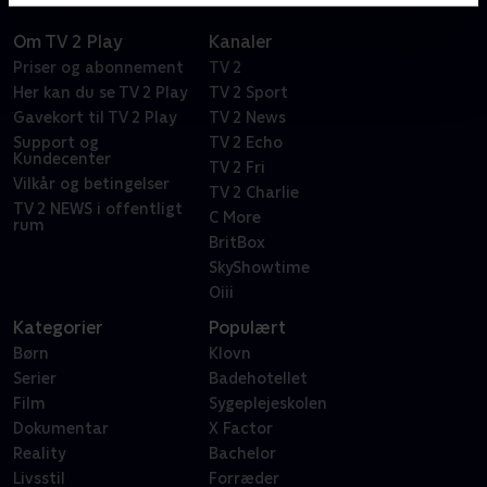
Om TV 2 Play
Kanaler
Priser og abonnement
TV 2
Her kan du se TV 2 Play
TV 2 Sport
Gavekort til TV 2 Play
TV 2 News
Support og
TV 2 Echo
Kundecenter
TV 2 Fri
Vilkår og betingelser
TV 2 Charlie
TV 2 NEWS i offentligt
C More
rum
BritBox
SkyShowtime
Oiii
Kategorier
Populært
Børn
Klovn
Serier
Badehotellet
Film
Sygeplejeskolen
Dokumentar
X Factor
Reality
Bachelor
Livsstil
Forræder