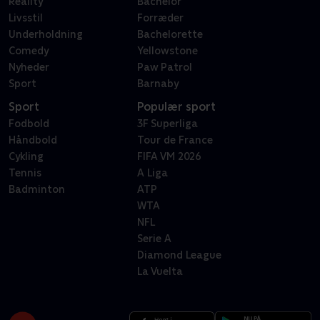
Reality
Bachelor
Livsstil
Forræder
Underholdning
Bachelorette
Comedy
Yellowstone
Nyheder
Paw Patrol
Sport
Barnaby
Sport
Populær sport
Fodbold
3F Superliga
Håndbold
Tour de France
Cykling
FIFA VM 2026
Tennis
A Liga
Badminton
ATP
WTA
NFL
Serie A
Diamond League
La Vuelta