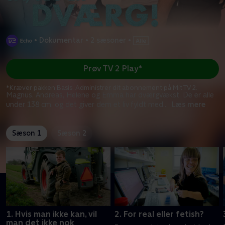
•
Dokumentar
•
2 sæsoner
•
Prøv TV 2 Play*
*Kræver pakken Basis. Administrer dit abonnement på Mit TV 2.
Magnus, Andreas, Helene og Emma har dværgvækst. De er alle
under 138 cm, og det giver dem et liv fyldt med
...
Læs mere
Sæson 1
Sæson 2
1. Hvis man ikke kan, vil
2. For real eller fetish?
man det ikke nok