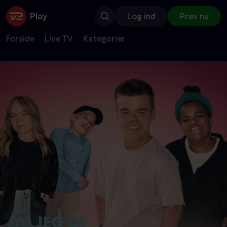
Log ind
Prøv nu
Forside
Live TV
Kategorier