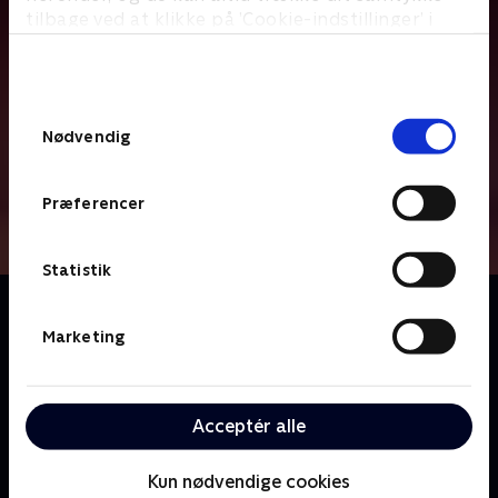
tilbage ved at klikke på ’Cookie-indstillinger’ i
bunden af siden. Læs mere om hvordan TV 2
behandler dine oplysninger i
TV 2s privatlivspolitik
.
Samtykkevalg
Nødvendig
Præferencer
Statistik
Om Ja, jeg er dværg!
Magnus, Andreas, Helene og Emma har dværgvækst.
Marketing
De er alle under 138 cm, og det giver dem et liv fyldt
med udfordringer. Alligevel har de besluttet sig for, at
dværgvæksten ikke skal stoppe dem i at leve et helt
Acceptér alle
normalt ungdomsliv med karrieredrømme, Tinder og
bekymringer om fremtiden.
Kun nødvendige cookies