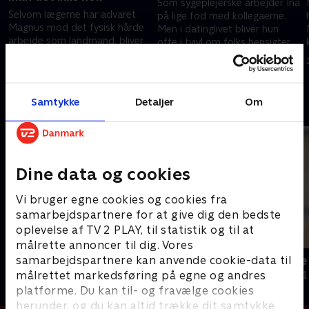
Som sygeplejerske arbejder Ina
Selvom lægerne har advaret
på lige fod med kollegaerne.
Magnus mod det fysisk hårde
Men i datinglivet bliver hun
arbejde som landmand, bliver
ofte i tvivl om folks hensigter,
han ved, for han vil ikke lade
når de henvender sig til hende.
14. august 2023 • 26 min
dværgvæksten begrænse ham.
14. august 2023 • 24 min
Samtykke
Detaljer
Om
Andre så også
Dine data og cookies
Vi bruger egne cookies og cookies fra
samarbejdspartnere for at give dig den bedste
oplevelse af TV 2 PLAY, til statistik og til at
målrette annoncer til dig. Vores
samarbejdspartnere kan anvende cookie-data til
De sjældne danskere
Nadja og de 
målrettet markedsføring på egne og andres
Dokumentar • 6 sæsoner
Dokumentar • 1
platforme. Du kan til- og fravælge cookies
herunder, og du kan altid trække dit samtykke