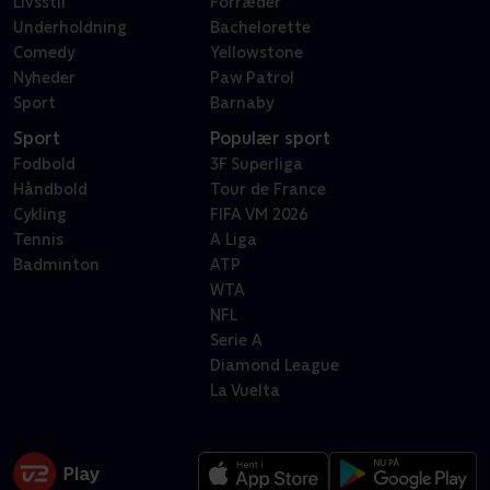
Livsstil
Forræder
Underholdning
Bachelorette
Comedy
Yellowstone
Nyheder
Paw Patrol
Sport
Barnaby
Sport
Populær sport
Fodbold
3F Superliga
Håndbold
Tour de France
Cykling
FIFA VM 2026
Tennis
A Liga
Badminton
ATP
WTA
NFL
Serie A
Diamond League
La Vuelta