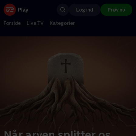
Log ind
Prøv nu
Forside
Live TV
Kategorier
Når arven splitter os