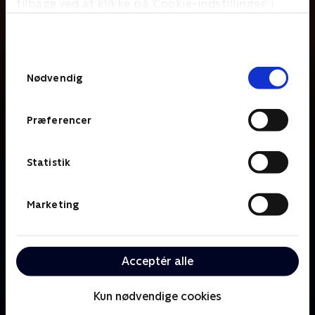
tilbage ved at klikke på ’Cookie-indstillinger’ i
bunden af siden. Læs mere om hvordan TV 2
behandler dine oplysninger i
TV 2s privatlivspolitik
.
Samtykkevalg
Nødvendig
Præferencer
Statistik
Om Når arven splitter os
Hvem får huset? Hvordan sikrer vi hinanden? Hvad
Marketing
med sammenbragte børn? Hvem skal arve mest og
hvad gør vi når striden opstår? Det har kun hver
tiende dansker taget stilling til. Det til trods for, at
Acceptér alle
det kan betyde økonomisk ruin og interne
familiestridigheder, for dem vi elsker allermest, når vi
er døde. I denne programserie skal vi ind og røre ved
Kun nødvendige cookies
de allermest private emner. Død, arv, forventninger,