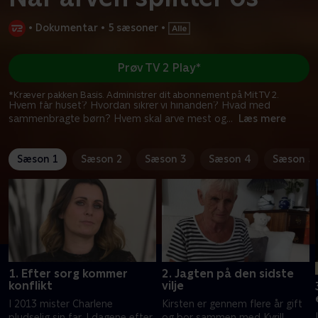
•
Dokumentar
•
5 sæsoner
•
Prøv TV 2 Play*
*Kræver pakken Basis. Administrer dit abonnement på Mit TV 2.
Hvem får huset? Hvordan sikrer vi hinanden? Hvad med
sammenbragte børn? Hvem skal arve mest og
...
Læs mere
Sæson 1
Sæson 2
Sæson 3
Sæson 4
Sæson 5
1. Efter sorg kommer
2. Jagten på den sidste
konflikt
vilje
I 2013 mister Charlene
Kirsten er gennem flere år gift
pludselig sin far. I dagene efter
og bor sammen med Kyrill.