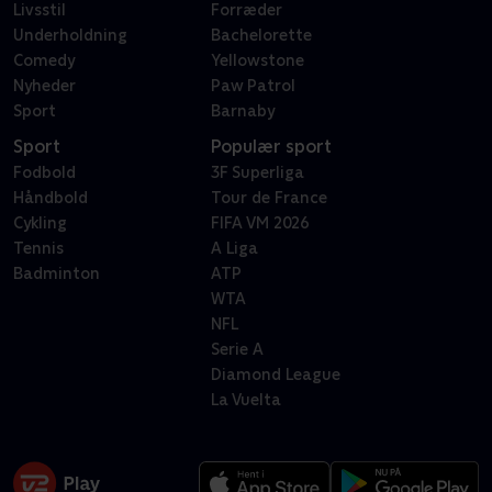
Livsstil
Forræder
Underholdning
Bachelorette
Comedy
Yellowstone
Nyheder
Paw Patrol
Sport
Barnaby
Sport
Populær sport
Fodbold
3F Superliga
Håndbold
Tour de France
Cykling
FIFA VM 2026
Tennis
A Liga
Badminton
ATP
WTA
NFL
Serie A
Diamond League
La Vuelta