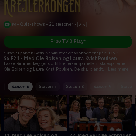
•
Quiz-shows
•
21 sæsoner
•
Prøv TV 2 Play*
*Kræver pakken Basis. Administrer dit abonnement på Mit TV 2.
S6:E21 • Med Ole Boisen og Laura Kvist Poulsen
Lasse Rimmer lægger op til krejlerkamp mellem skuespillerne
Ole Boisen og Laura Kvist Poulsen. De skal blandt
...
Læs mere
5
Sæson 6
Sæson 7
Sæson 8
Sæson 9
Sæson 
21. Med Ole Boisen og
22. Med Pernille Schrøder