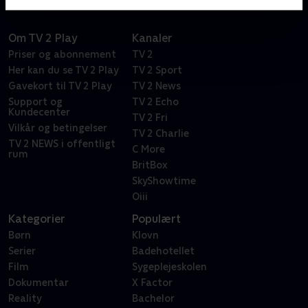
Om TV 2 Play
Kanaler
Priser og abonnement
TV 2
Her kan du se TV 2 Play
TV 2 Sport
Gavekort til TV 2 Play
TV 2 News
Support og
TV 2 Echo
Kundecenter
TV 2 Fri
Vilkår og betingelser
TV 2 Charlie
TV 2 NEWS i offentligt
C More
rum
BritBox
SkyShowtime
Oiii
Kategorier
Populært
Børn
Klovn
Serier
Badehotellet
Film
Sygeplejeskolen
Dokumentar
X Factor
Reality
Bachelor