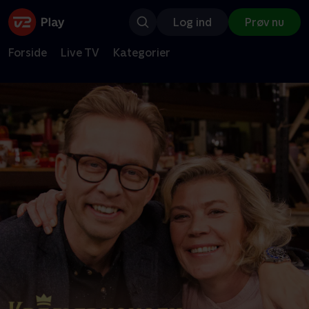
Log ind
Prøv nu
Forside
Live TV
Kategorier