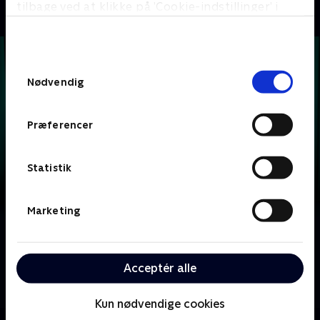
tilbage ved at klikke på ’Cookie-indstillinger’ i
bunden af siden. Læs mere om hvordan TV 2
behandler dine oplysninger i
TV 2s privatlivspolitik
.
Samtykkevalg
Nødvendig
Præferencer
Statistik
Marketing
Om Krejlerkongen
Lasse Rimmer er vært, når to hold kendte danskere
Acceptér alle
skal bluffe, gætte, købe og sælge sig igennem en
masse loppefund i håbet om at tjene flest penge.
Kun nødvendige cookies