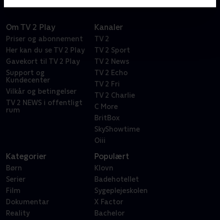
Om TV 2 Play
Kanaler
Priser og abonnement
TV 2
Her kan du se TV 2 Play
TV 2 Sport
Gavekort til TV 2 Play
TV 2 News
Support og
TV 2 Echo
Kundecenter
TV 2 Fri
Vilkår og betingelser
TV 2 Charlie
TV 2 NEWS i offentligt
C More
rum
BritBox
SkyShowtime
Oiii
Kategorier
Populært
Børn
Klovn
Serier
Badehotellet
Film
Sygeplejeskolen
Dokumentar
X Factor
Reality
Bachelor