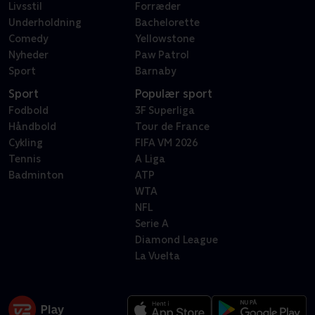
Livsstil
Forræder
Underholdning
Bachelorette
Comedy
Yellowstone
Nyheder
Paw Patrol
Sport
Barnaby
Sport
Populær sport
Fodbold
3F Superliga
Håndbold
Tour de France
Cykling
FIFA VM 2026
Tennis
A Liga
Badminton
ATP
WTA
NFL
Serie A
Diamond League
La Vuelta