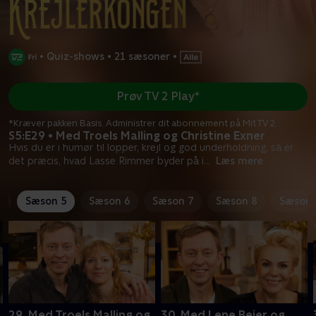
•
Quiz-shows
•
21 sæsoner
•
Prøv TV 2 Play*
*Kræver pakken Basis. Administrer dit abonnement på Mit TV 2.
S5:E29 • Med Troels Malling og Christine Exner
Hvis du er i humør til lopper, krejl og god underholdning, så er
det præcis, hvad Lasse Rimmer byder på i
...
Læs mere
4
Sæson 5
Sæson 6
Sæson 7
Sæson 8
Sæson 
29. Med Troels Malling og
30. Med Lene Beier og