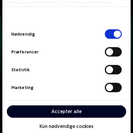
tilbage ved at klikke på ’Cookie-indstillinger’ i
bunden af siden. Læs mere om hvordan TV 2
behandler dine oplysninger i
TV 2s privatlivspolitik
.
Samtykkevalg
Nødvendig
Præferencer
Statistik
Marketing
Om Krejlerkongen
Lasse Rimmer er vært, når to hold kendte danskere
Acceptér alle
skal bluffe, gætte, købe og sælge sig igennem en
masse loppefund i håbet om at tjene flest penge.
Kun nødvendige cookies