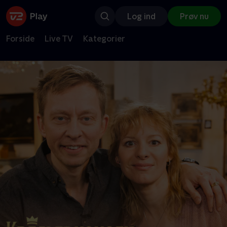
Log ind
Prøv nu
Forside
Live TV
Kategorier