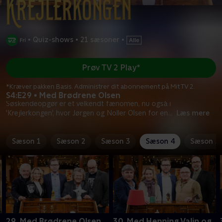
•
Quiz-shows
•
21 sæsoner
•
Prøv TV 2 Play*
*Kræver pakken Basis. Administrer dit abonnement på Mit TV 2.
S4:E29 • Med Brødrene Olsen
Søskendeopgør er et velkendt fænomen, nu også i
'Krejlerkongen', hvor Jørgen og Noller Olsen for en
...
Læs mere
Sæson 1
Sæson 2
Sæson 3
Sæson 4
Sæson 5
29. Med Brødrene Olsen
30. Med Henning Valin og