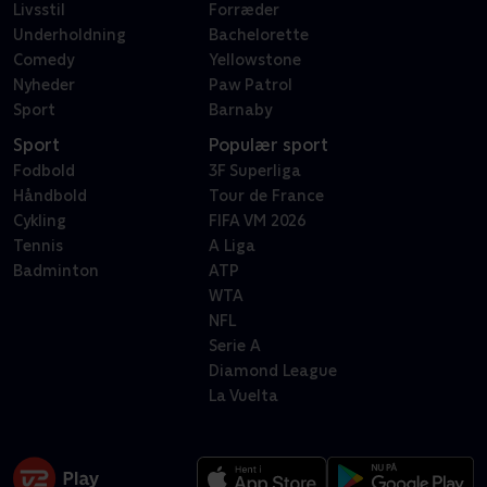
Livsstil
Forræder
Underholdning
Bachelorette
Comedy
Yellowstone
Nyheder
Paw Patrol
Sport
Barnaby
Sport
Populær sport
Fodbold
3F Superliga
Håndbold
Tour de France
Cykling
FIFA VM 2026
Tennis
A Liga
Badminton
ATP
WTA
NFL
Serie A
Diamond League
La Vuelta