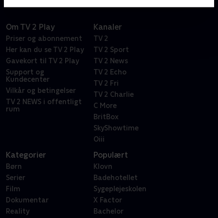
Om TV 2 Play
Kanaler
Priser og abonnement
TV 2
Her kan du se TV 2 Play
TV 2 Sport
Gavekort til TV 2 Play
TV 2 News
Support og
TV 2 Echo
Kundecenter
TV 2 Fri
Vilkår og betingelser
TV 2 Charlie
TV 2 NEWS i offentligt
C More
rum
BritBox
SkyShowtime
Oiii
Kategorier
Populært
Børn
Klovn
Serier
Badehotellet
Film
Sygeplejeskolen
Dokumentar
X Factor
Reality
Bachelor