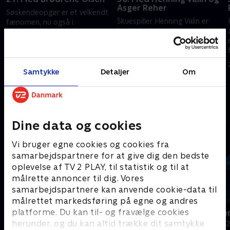
Asger Reher
Søskendeopgør er et velkendt
Skuespiller Henning Valin er
fænomen, nu også i
kendt fra talrige tv-serier, og
'Krejlerkongen', hvor Jørgen og
Asger Reher er særligt kendt
Noller Olsen for en gangs skyld
som en fjerdedel af Ørkenens
ikke er sammen, men på hvert
20. marts 2017 • 29 min
Sønner. Om nogen af dem
sit hold. .
8. juni 2023 • 29 min
også er kendt for at have
Samtykke
Detaljer
Om
talent for at krejle, er en helt
anden sag. Annette Heick og
Andre så også
Brian Mørk er holdkaptajner.
Dine data og cookies
Vi bruger egne cookies og cookies fra
samarbejdspartnere for at give dig den bedste
oplevelse af TV 2 PLAY, til statistik og til at
målrette annoncer til dig. Vores
samarbejdspartnere kan anvende cookie-data til
målrettet markedsføring på egne og andres
platforme. Du kan til- og fravælge cookies
24 stjerners julikalender
Hvem vil vær
herunder, og du kan altid trække dit samtykke
TV-Shows • 1 sæsoner
Quiz-shows • 1