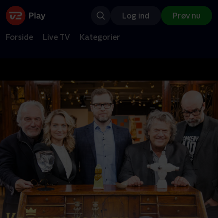
Log ind
Prøv nu
Forside
Live TV
Kategorier