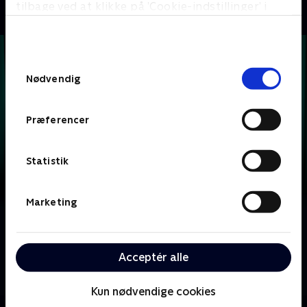
tilbage ved at klikke på ’Cookie-indstillinger’ i
bunden af siden. Læs mere om hvordan TV 2
behandler dine oplysninger i
TV 2s privatlivspolitik
.
Samtykkevalg
Nødvendig
Præferencer
Statistik
Marketing
Om Krejlerkongen
Lasse Rimmer er vært, når to hold kendte danskere
Acceptér alle
skal bluffe, gætte, købe og sælge sig igennem en
masse loppefund i håbet om at tjene flest penge.
Kun nødvendige cookies