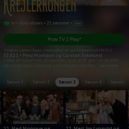
•
Quiz-shows
•
21 sæsoner
•
Prøv TV 2 Play*
*Kræver pakken Basis. Administrer dit abonnement på Mit TV 2.
S3:E21 • Med Monique og Carsten Eskelund
Elsker du loppefund, antikviteter og et godt grin? Så se med,
når sangerinden Monique og komikeren Carsten
...
Læs mere
Sæson 1
Sæson 2
Sæson 3
Sæson 4
Sæson 5
21. Med Monique og
22. Med Jim Lyngvild og