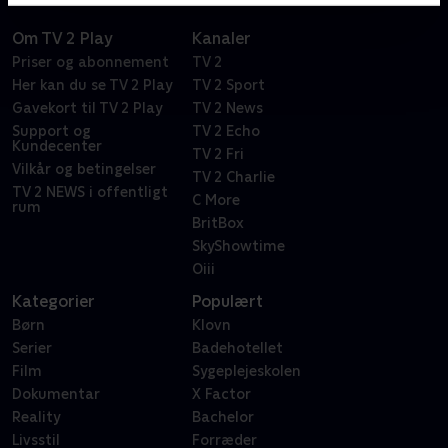
Om TV 2 Play
Kanaler
Priser og abonnement
TV 2
Her kan du se TV 2 Play
TV 2 Sport
Gavekort til TV 2 Play
TV 2 News
Support og
TV 2 Echo
Kundecenter
TV 2 Fri
Vilkår og betingelser
TV 2 Charlie
TV 2 NEWS i offentligt
C More
rum
BritBox
SkyShowtime
Oiii
Kategorier
Populært
Børn
Klovn
Serier
Badehotellet
Film
Sygeplejeskolen
Dokumentar
X Factor
Reality
Bachelor
Livsstil
Forræder