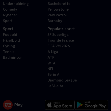
Underholdning
Bachelorette
Comedy
Yellowstone
Nyheder
Paw Patrol
Sport
Barnaby
Sport
Populær sport
Fodbold
3F Superliga
Håndbold
Tour de France
Cykling
FIFA VM 2026
Tennis
A Liga
Badminton
ATP
WTA
NFL
Serie A
Diamond League
La Vuelta