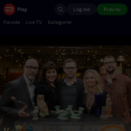
Log ind
Prøv nu
Forside
Live TV
Kategorier