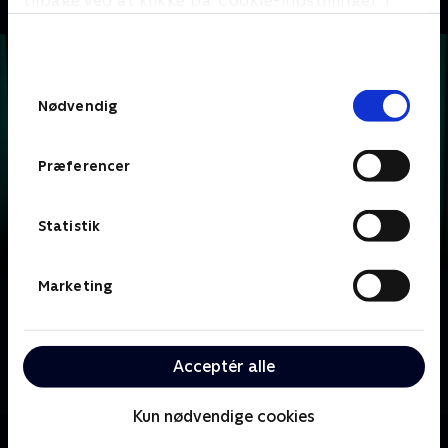
tilbage ved at klikke på ’Cookie-indstillinger’ i
bunden af siden. Læs mere om hvordan TV 2
behandler dine oplysninger i
TV 2s privatlivspolitik
.
Samtykkevalg
Nødvendig
Præferencer
Statistik
Marketing
Om Krejlerkongen
Lasse Rimmer er vært, når to hold kendte danskere
skal bluffe, gætte, købe og sælge sig igennem en
Acceptér alle
masse loppefund i håbet om at tjene flest penge.
Kun nødvendige cookies