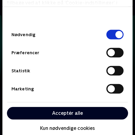
tilbage ved at klikke på ’Cookie-indstillinger’ i
bunden af siden. Læs mere om hvordan TV 2
behandler dine oplysninger i
TV 2s privatlivspolitik
.
Samtykkevalg
Nødvendig
Præferencer
Statistik
Marketing
Om Krejlerkongen
Lasse Rimmer er vært, når to hold kendte danskere
Acceptér alle
skal bluffe, gætte, købe og sælge sig igennem en
masse loppefund i håbet om at tjene flest penge.
Kun nødvendige cookies