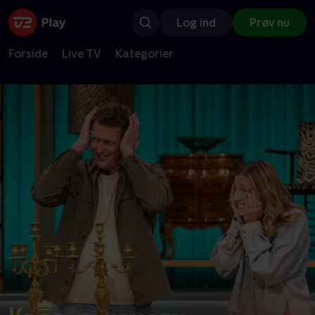
Log ind
Prøv nu
Forside
Live TV
Kategorier