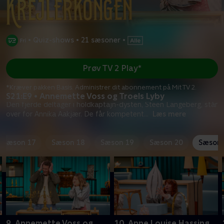
•
Quiz-shows
•
21 sæsoner
•
Prøv TV 2 Play*
*Kræver pakken Basis. Administrer dit abonnement på Mit TV 2.
S21:E9 • Annemette Voss og Troels Lyby
Den fjerde deltager i holdkaptajn-dysten, Steen Langeberg, står
over for Annika Aakjær. De får kompetent
...
Læs mere
Sæson 17
Sæson 18
Sæson 19
Sæson 20
Sæson 
9. Annemette Voss og
10. Anne Louise Hassing