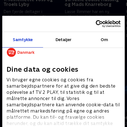
Troels Lyby
og Mads Knarreborg
Den fjerde deltager i
Lasse Rimmer har en ny,
holdkaptajn-dysten, Steen
udfordrende krejlerleg i ærmet.
Langeberg, står over for Annika
Spørgsmålet er bare, om Anne
Aakjær. De får kompetent
Louise Hassing og Mads
krejlerstøtte fra Annemette
Knarreborg kan finde nålen i
16. februar 2026 • 30 min
16. februar 2026 • 29 min
Voss og Troels Lyby.
høstakken?
Samtykke
Detaljer
Om
Andre så også
Dine data og cookies
Vi bruger egne cookies og cookies fra
samarbejdspartnere for at give dig den bedste
oplevelse af TV 2 PLAY, til statistik og til at
målrette annoncer til dig. Vores
samarbejdspartnere kan anvende cookie-data til
målrettet markedsføring på egne og andres
platforme. Du kan til- og fravælge cookies
24 stjerners julikalender
Hvem vil vær
herunder, og du kan altid trække dit samtykke
TV-Shows • 1 sæsoner
Quiz-shows • 1