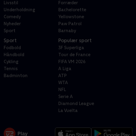
Livsstil
Forræder
Underholdning
Bachelorette
Comedy
Yellowstone
Nyheder
Paw Patrol
Sport
Barnaby
Sport
Populær sport
Fodbold
3F Superliga
Håndbold
Tour de France
Cykling
FIFA VM 2026
Tennis
A Liga
Badminton
ATP
WTA
NFL
Serie A
Diamond League
La Vuelta