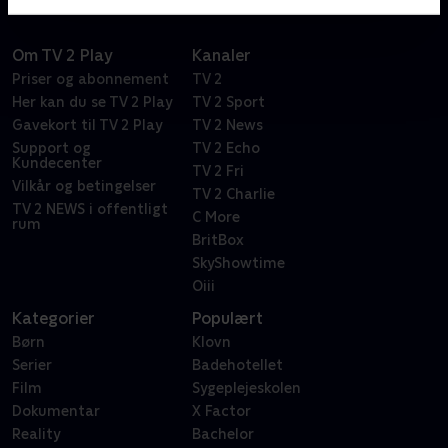
Om TV 2 Play
Kanaler
Priser og abonnement
TV 2
Her kan du se TV 2 Play
TV 2 Sport
Gavekort til TV 2 Play
TV 2 News
Support og
TV 2 Echo
Kundecenter
TV 2 Fri
Vilkår og betingelser
TV 2 Charlie
TV 2 NEWS i offentligt
C More
rum
BritBox
SkyShowtime
Oiii
Kategorier
Populært
Børn
Klovn
Serier
Badehotellet
Film
Sygeplejeskolen
Dokumentar
X Factor
Reality
Bachelor