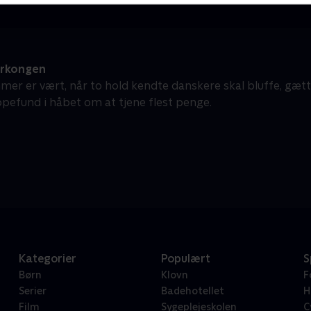
erkongen
mer er vært, når to hold kendte danskere skal bluffe, gæt
pefund i håbet om at tjene flest penge.
Kategorier
Populært
S
Børn
Klovn
F
Serier
Badehotellet
H
Film
Sygeplejeskolen
C