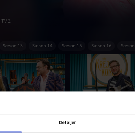
 TV 2.
Sæson 13
Sæson 14
Sæson 15
Sæson 16
Sæson
ik Lykkegaard og Karina
20. Ugefinale
Det er tid til ugefinalen, så s
Detaljer
mer har købt en skilift, men
rutinerede holdkaptajner Mi
t har han givet for den?
og Troels Malling må smøg