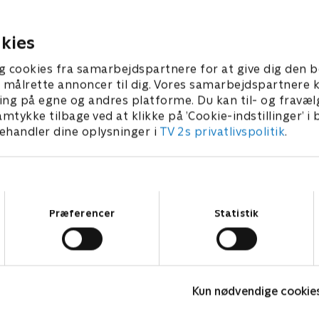
get andet skal Henrik
ærmerne op, når Lasse Ri
d og Karina Frimodt
sælger ud af godterne.
5. september 2024 • 29 min
t regne ud.
kies
er 2024 • 29 min
g cookies fra samarbejdspartnere for at give dig den b
l at målrette annoncer til dig. Vores samarbejdspartner
ing på egne og andres platforme. Du kan til- og fravæl
amtykke tilbage ved at klikke på ’Cookie-indstillinger’ i
handler dine oplysninger i
TV 2s privatlivspolitik
.
Samtykkevalg
Præferencer
Statistik
Hvem vil være millionær? Classic
L
Kun nødvendige cookie
Quiz-shows • 12 sæsoner
Q