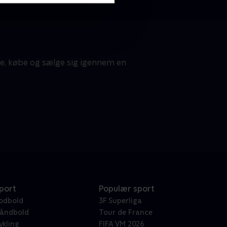
te, købe og sælge sig igennem en
port
Populær sport
odbold
3F Superliga
åndbold
Tour de France
ykling
FIFA VM 2026