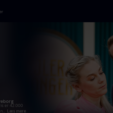
er
reborg
is er 42.000
en
...
Læs mere