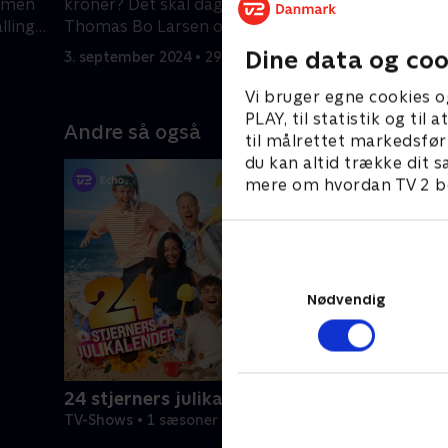
ammen
kroner? Det skal dagens gæster,
Det og me
lling
Thomas Bo Larsen og Mads
Lykkegaar
Knarreborg, forsøge at gætte.
forsøge a
Dine data og coo
3. september 2024 • 29 min
4. septemb
Vi bruger egne cookies o
PLAY, til statistik og ti
Andre så også
til målrettet markedsfør
du kan altid trække dit s
mere om hvordan TV 2 be
Nødvendig
24 stjerners julikalender
TV-Shows • 1 sæsoner