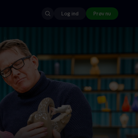
Log ind
Prøv nu