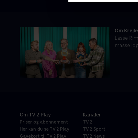
Om Krejl
Lasse Rim
masse lop
Om TV 2 Play
Kanaler
Priser og abonnement
TV 2
Her kan du se TV 2 Play
TV 2 Sport
Gavekort til TV 2 Play
TV 2 News