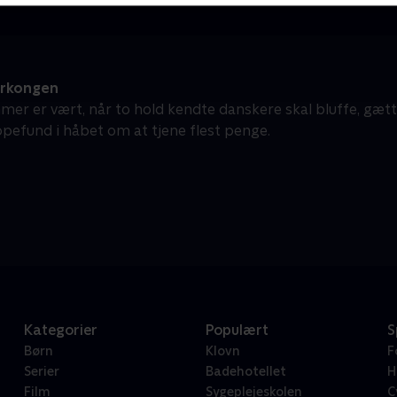
erkongen
mer er vært, når to hold kendte danskere skal bluffe, gæt
pefund i håbet om at tjene flest penge.
Kategorier
Populært
S
Børn
Klovn
F
Serier
Badehotellet
H
Film
Sygeplejeskolen
C