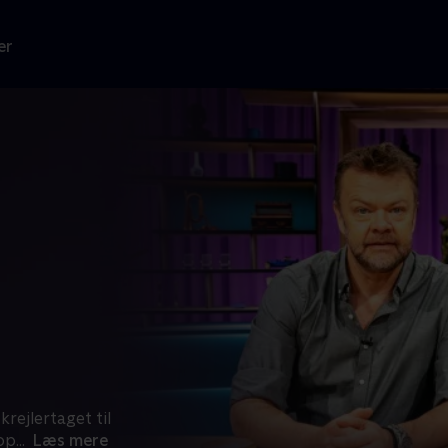
er
rejlertaget til
 op
...
Læs mere