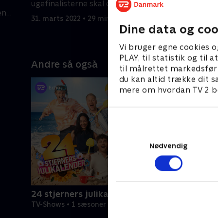
med krejl
ugefinalisterne skal op i de lidt højere
en
hjælp af h
luftlag.
31. marts 2022 • 29 min
id og
Baastrup 
Dine data og coo
4. april 20
Vi bruger egne cookies o
PLAY, til statistik og ti
Andre så også
til målrettet markedsfør
du kan altid trække dit s
mere om hvordan TV 2 be
Nødvendig
24 stjerners julikalender
TV-Shows • 1 sæsoner