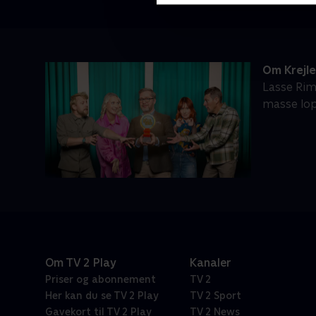
Om Krejl
Lasse Rim
masse lop
Om TV 2 Play
Kanaler
Priser og abonnement
TV 2
Her kan du se TV 2 Play
TV 2 Sport
Gavekort til TV 2 Play
TV 2 News