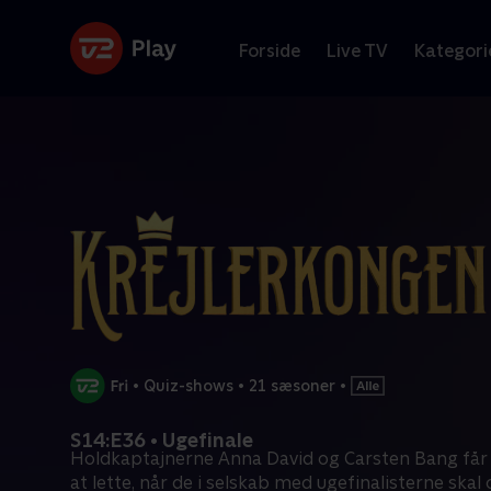
Forside
Live TV
Kategori
•
Quiz-shows
•
21 sæsoner
•
S14:E36 • Ugefinale
Holdkaptajnerne Anna David og Carsten Bang får k
at lette, når de i selskab med ugefinalisterne skal