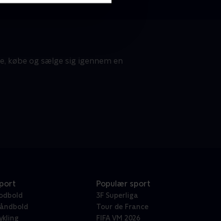
te, købe og sælge sig igennem en
port
Populær sport
odbold
3F Superliga
åndbold
Tour de France
ykling
FIFA VM 2026