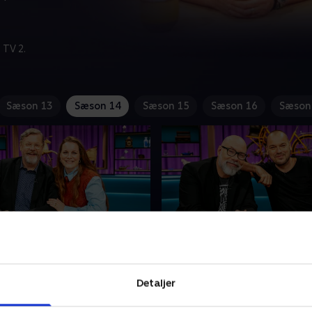
 TV 2.
Sæson 13
Sæson 14
Sæson 15
Sæson 16
Sæson
 Bo Jacobsen og Louisa
38. Med Allan Olsen og 
En hel Jack Russell-hundefam
Detaljer
ke Louisa Lorang og Bo
hvad er den værd? Det skal
har skiftet køkkenet ud
skuespiller Allan Olsen og m