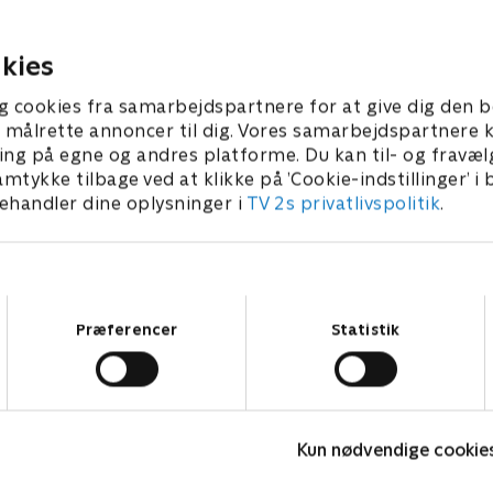
erkonge-studiet, og de får
Chief One gætte, godt bakk
ver sin holdkaptajn; Lise
holdkaptajnerne.
5. april 2022 • 29 min
og Brian Mørk.
kies
22 • 29 min
g cookies fra samarbejdspartnere for at give dig den b
l at målrette annoncer til dig. Vores samarbejdspartner
ing på egne og andres platforme. Du kan til- og fravæl
amtykke tilbage ved at klikke på ’Cookie-indstillinger’ i
handler dine oplysninger i
TV 2s privatlivspolitik
.
Samtykkevalg
Præferencer
Statistik
Hvem vil være millionær? Classic
L
Kun nødvendige cookie
Quiz-shows • 12 sæsoner
Q