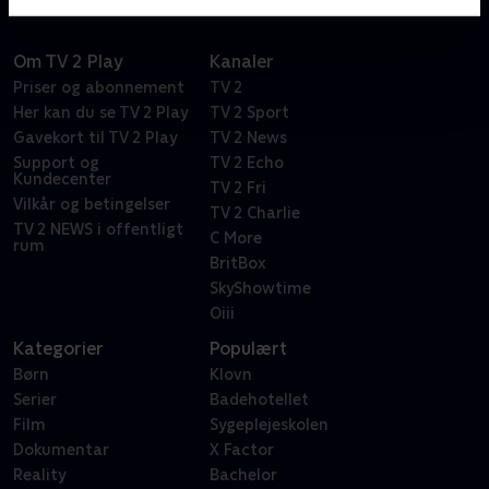
Om TV 2 Play
Kanaler
Priser og abonnement
TV 2
Her kan du se TV 2 Play
TV 2 Sport
Gavekort til TV 2 Play
TV 2 News
Support og
TV 2 Echo
Kundecenter
TV 2 Fri
Vilkår og betingelser
TV 2 Charlie
TV 2 NEWS i offentligt
C More
rum
BritBox
SkyShowtime
Oiii
Kategorier
Populært
Børn
Klovn
Serier
Badehotellet
Film
Sygeplejeskolen
Dokumentar
X Factor
Reality
Bachelor