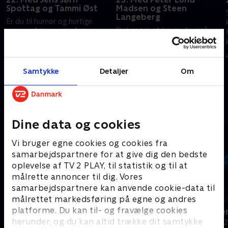
Spottag og Tammi Øst
Madsen og Steen
Langeberg
Er du til humør og hurtige
Det er om at bruge de små
penge, så kig med, når Lasse
grå, når hjerneforsker Peter
Rimmer inviterer skuespillerne
Lund Madsen skal forsøge at
og ægteparret Jens Jørn
slå tv-vært Steen Langeberg.
Spottag og Tammi Øst
2. marts 2021 • 29 min
Holdkaptajner er: Anna
velkommen i ’Krejlerkongen’.
Samtykke
Detaljer
Om
3. marts 2021 • 30 min
Stokholm og Andreas Bo.
Andre så også
Dine data og cookies
Vi bruger egne cookies og cookies fra
samarbejdspartnere for at give dig den bedste
oplevelse af TV 2 PLAY, til statistik og til at
målrette annoncer til dig. Vores
samarbejdspartnere kan anvende cookie-data til
målrettet markedsføring på egne og andres
platforme. Du kan til- og fravælge cookies
24 stjerners julikalender
Hvem vil vær
herunder, og du kan altid trække dit samtykke
TV-Shows • 1 sæsoner
Quiz-shows • 1