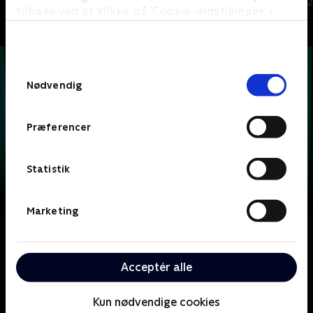
TV-Shows • 1 sæsoner
Quiz-shows • 1
tilbage ved at klikke på ’Cookie-indstillinger’ i
bunden af siden. Læs mere om hvordan TV 2
behandler dine oplysninger i
TV 2s privatlivspolitik
.
Samtykkevalg
Nødvendig
Præferencer
Statistik
Marketing
Om Krejlerkongen
Lasse Rimmer er vært, når to hold kendte danskere
Acceptér alle
skal bluffe, gætte, købe og sælge sig igennem en
masse loppefund i håbet om at tjene flest penge.
Kun nødvendige cookies