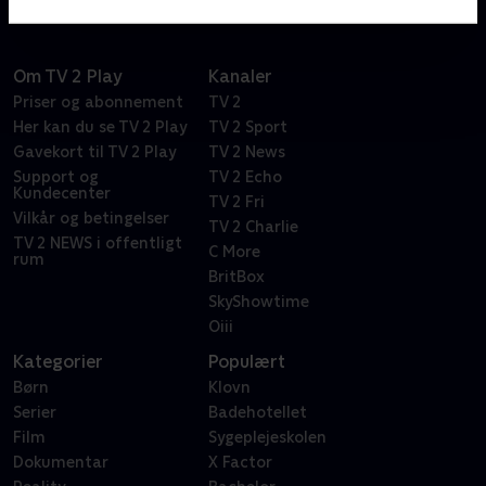
Om TV 2 Play
Kanaler
Priser og abonnement
TV 2
Her kan du se TV 2 Play
TV 2 Sport
Gavekort til TV 2 Play
TV 2 News
Support og
TV 2 Echo
Kundecenter
TV 2 Fri
Vilkår og betingelser
TV 2 Charlie
TV 2 NEWS i offentligt
C More
rum
BritBox
SkyShowtime
Oiii
Kategorier
Populært
Børn
Klovn
Serier
Badehotellet
Film
Sygeplejeskolen
Dokumentar
X Factor