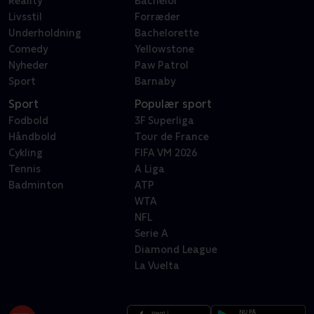
Reality
Bachelor
Livsstil
Forræder
Underholdning
Bachelorette
Comedy
Yellowstone
Nyheder
Paw Patrol
Sport
Barnaby
Sport
Populær sport
Fodbold
3F Superliga
Håndbold
Tour de France
Cykling
FIFA VM 2026
Tennis
A Liga
Badminton
ATP
WTA
NFL
Serie A
Diamond League
La Vuelta