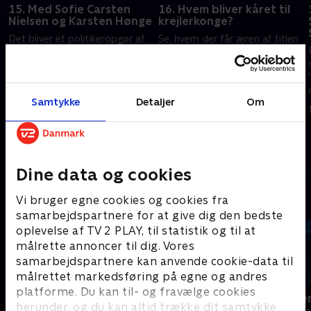
15. Med Sofie Carsten
16. Hvem bliver kåret til
Nielsen og Karsten Hønge
krejlerkonge?
Det bliver et politikeropgør af
Se, hvem der får æren af titlen
den mere kuriøse slags, når
som ugens krejlerkonge. Lasse
Sofie Carsten Nielsen fra
Rimmer sidder bag roret, imens
Radikale Venstre og SF’er
Andreas Bo og Anne-Grethe
Karsten Hønge kæmper om en
Bjarup Riis er holdkaptajner
12. februar 2020 • 29 min
13. februar 2020 • 29 min
Samtykke
Detaljer
Om
plads i ugefinalen.
Andre så også
Dine data og cookies
Vi bruger egne cookies og cookies fra
samarbejdspartnere for at give dig den bedste
oplevelse af TV 2 PLAY, til statistik og til at
målrette annoncer til dig. Vores
samarbejdspartnere kan anvende cookie-data til
målrettet markedsføring på egne og andres
platforme. Du kan til- og fravælge cookies
24 stjerners julikalender
Hvem vil vær
herunder, og du kan altid trække dit samtykke