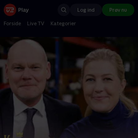
Log ind
Prøv nu
Forside
Live TV
Kategorier