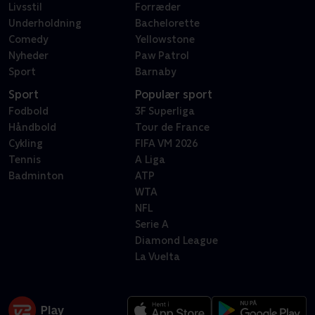
Livsstil
Forræder
Underholdning
Bachelorette
Comedy
Yellowstone
Nyheder
Paw Patrol
Sport
Barnaby
Sport
Populær sport
Fodbold
3F Superliga
Håndbold
Tour de France
Cykling
FIFA VM 2026
Tennis
A Liga
Badminton
ATP
WTA
NFL
Serie A
Diamond League
La Vuelta