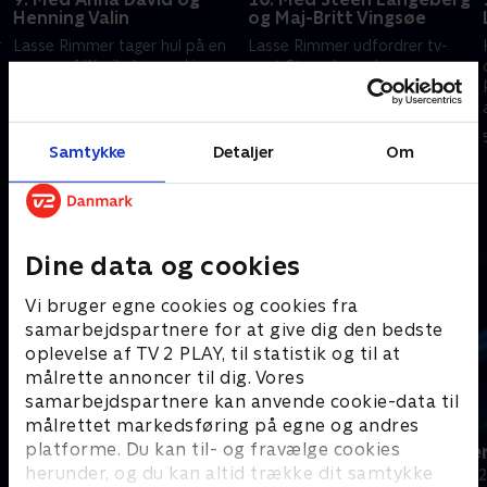
Henning Valin
og Maj-Britt Vingsøe
r
Lasse Rimmer tager hul på en
Lasse Rimmer udfordrer tv-
ny uge af 'Krejlerkongen' i
vært Steen Langeberg og
selskab med skuespiller
radiovært Maj-Britt Vingsøe i
e
Henning Valin, sanger Anna
den stolte kunst at prissætte
David og holdkaptajnerne
krejl. De får hjælp af Brian
3. februar 2020 • 29 min
4. februar 2020 • 29 min
Brian Lykke og Line Kruse.
Lykke og Line Kruse
Samtykke
Detaljer
Om
Andre så også
Dine data og cookies
Vi bruger egne cookies og cookies fra
samarbejdspartnere for at give dig den bedste
oplevelse af TV 2 PLAY, til statistik og til at
målrette annoncer til dig. Vores
samarbejdspartnere kan anvende cookie-data til
målrettet markedsføring på egne og andres
platforme. Du kan til- og fravælge cookies
24 stjerners julikalender
Hvem vil vær
herunder, og du kan altid trække dit samtykke
TV-Shows • 1 sæsoner
Quiz-shows • 1