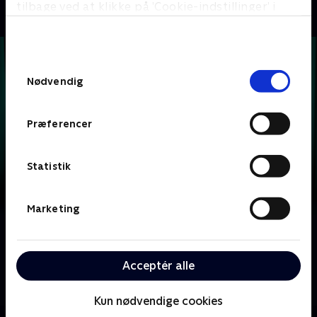
tilbage ved at klikke på ’Cookie-indstillinger’ i
bunden af siden. Læs mere om hvordan TV 2
behandler dine oplysninger i
TV 2s privatlivspolitik
.
Samtykkevalg
Nødvendig
Præferencer
Statistik
Marketing
Om Krejlerkongen
Lasse Rimmer er vært, når to hold kendte danskere
Acceptér alle
skal bluffe, gætte, købe og sælge sig igennem en
masse loppefund i håbet om at tjene flest penge.
Kun nødvendige cookies