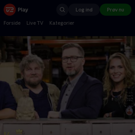
Log ind
Prøv nu
Forside
Live TV
Kategorier