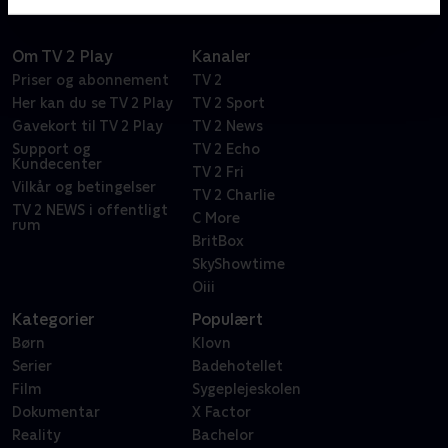
Om TV 2 Play
Kanaler
Priser og abonnement
TV 2
Her kan du se TV 2 Play
TV 2 Sport
Gavekort til TV 2 Play
TV 2 News
Support og
TV 2 Echo
Kundecenter
TV 2 Fri
Vilkår og betingelser
TV 2 Charlie
TV 2 NEWS i offentligt
C More
rum
BritBox
SkyShowtime
Oiii
Kategorier
Populært
Børn
Klovn
Serier
Badehotellet
Film
Sygeplejeskolen
Dokumentar
X Factor
Reality
Bachelor