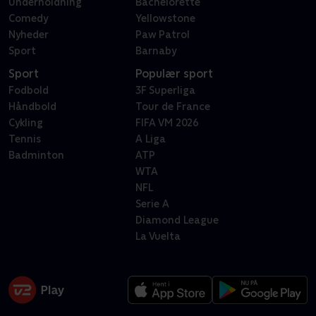
Underholdning
Bachelorette
Comedy
Yellowstone
Nyheder
Paw Patrol
Sport
Barnaby
Sport
Populær sport
Fodbold
3F Superliga
Håndbold
Tour de France
Cykling
FIFA VM 2026
Tennis
A Liga
Badminton
ATP
WTA
NFL
Serie A
Diamond League
La Vuelta