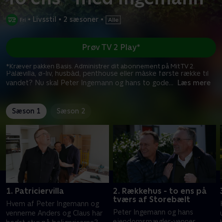
•
Livsstil
•
2 sæsoner
•
Prøv TV 2 Play*
*Kræver pakken Basis. Administrer dit abonnement på Mit TV 2.
Palævilla, ø-liv, husbåd, penthouse eller måske første række til
vandet? Nu skal Peter Ingemann og hans to gode
...
Læs mere
Sæson 1
Sæson 2
1. Patriciervilla
2. Rækkehus - to ens på
tværs af Storebælt
Hvem af Peter Ingemann og
Peter Ingemann og hans
vennerne Anders og Claus har
ejendomsmægler-venner