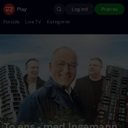
Log ind
Prøv nu
Forside
Live TV
Kategorier
To ens - med Ingemann