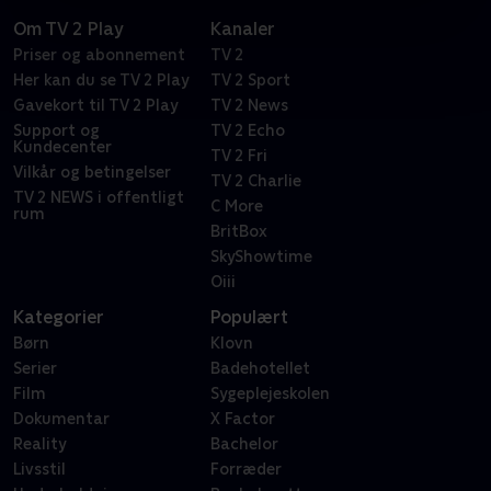
Om TV 2 Play
Kanaler
Priser og abonnement
TV 2
Her kan du se TV 2 Play
TV 2 Sport
Gavekort til TV 2 Play
TV 2 News
Support og
TV 2 Echo
Kundecenter
TV 2 Fri
Vilkår og betingelser
TV 2 Charlie
TV 2 NEWS i offentligt
C More
rum
BritBox
SkyShowtime
Oiii
Kategorier
Populært
Børn
Klovn
Serier
Badehotellet
Film
Sygeplejeskolen
Dokumentar
X Factor
Reality
Bachelor
Livsstil
Forræder