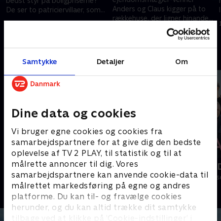
bedst styr på boligpriserne?
Anders og Claus kigger på to
De ser to patriciervillaer, som
rækkehuse, der ligner hinanden
ligger i hver sin del af landet.
11. august 2021 • 27 min
til forveksling - men ligger
Hvad gør det ved prisen?
11. august 2021 • 27 min
forskellige steder i landet.
Andre så også
Samtykke
Detaljer
Om
Dine data og cookies
Vi bruger egne cookies og cookies fra
samarbejdspartnere for at give dig den bedste
oplevelse af TV 2 PLAY, til statistik og til at
målrette annoncer til dig. Vores
Beliggenhed, beliggenhed,
Sæt pris på
samarbejdspartnere kan anvende cookie-data til
beliggenhed
Livsstil • 10 sæ
målrettet markedsføring på egne og andres
Livsstil • 18 sæsoner
platforme. Du kan til- og fravælge cookies
herunder, og du kan altid trække dit samtykke
tilbage ved at klikke på ’Cookie-indstillinger’ i