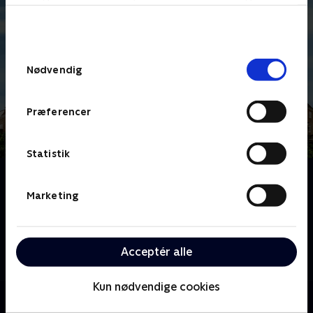
bunden af siden. Læs mere om hvordan TV 2
behandler dine oplysninger i
TV 2s privatlivspolitik
.
Samtykkevalg
Nødvendig
Præferencer
Statistik
Om To ens - med Ingemann
Palævilla, ø-liv, husbåd, penthouse eller måske første
Marketing
række til vandet? Nu skal Peter Ingemann og hans to
gode ejendomsmægler-venner, Anders Gerner Frost
og Claus Dreyer, rundt i Danmark for at gætte priser
Acceptér alle
på huse, der opfylder den samme boligdrøm.
Kun nødvendige cookies