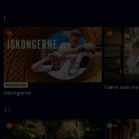
I
Ny episode
I lære som me
Iskongerne
J