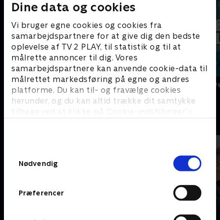
Dine data og cookies
Vi bruger egne cookies og cookies fra
samarbejdspartnere for at give dig den bedste
oplevelse af TV 2 PLAY, til statistik og til at
målrette annoncer til dig. Vores
samarbejdspartnere kan anvende cookie-data til
målrettet markedsføring på egne og andres
Ny serie
Alle gør det v
platforme. Du kan til- og fravælge cookies
Aarhus Airport
herunder, og du kan altid trække dit samtykke
tilbage ved at klikke på ’Cookie-indstillinger’ i
B
bunden af siden. Læs mere om hvordan TV 2
behandler dine oplysninger i
TV 2s privatlivspolitik
.
Samtykkevalg
Nødvendig
Præferencer