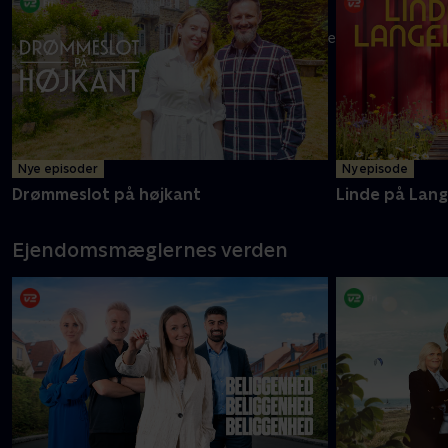
Melvin og mor Carolyne er klar med endnu flere oplevelser i
det ganske land
Mere info
Nye episoder
Ny episode
Drømmeslot på højkant
Linde på Lan
Ejendomsmæglernes verden