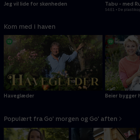
Jeg vil lide for skønheden
Tabu - med R
S4:E1 • De plasti
Kom med i haven
Haveglæder
Beier bygger 
Populært fra Go' morgen og Go' aften