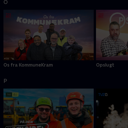
O
Os fra KommuneKram
Opslugt
P