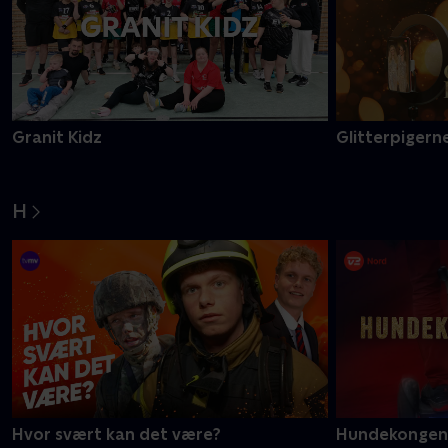
Granit Kidz
Glitterpigerne
H
Hvor svært kan det være?
Hundekongen