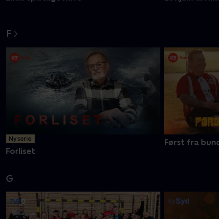
F
Ny serie
Først fra bun
Forliset
G