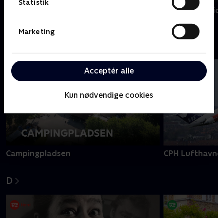
Statistik
Borgen for begyndere
Bonden og bi
Marketing
C
Acceptér alle
Kun nødvendige cookies
Campingpladsen
CPH Lufthavn
D