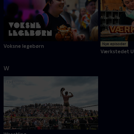
Nye episoder
Voksne legebørn
Værkstedet U
W