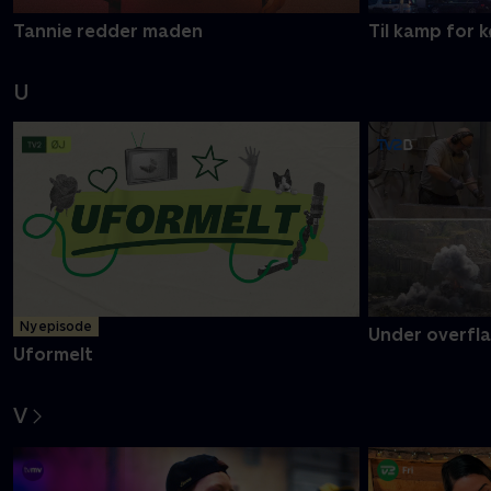
Tannie redder maden
Til kamp for
U
Ny episode
Under overfl
Uformelt
V