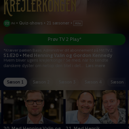
•
Quiz-shows
•
21 sæsoner
•
Prøv TV 2 Play*
*Kræver pakken Basis. Administrer dit abonnement på Mit TV 2.
S1:E20 • Med Henning Valin og Gordon Kennedy
Hvem bliver ugens krejlerkonge? Se med, når to kendte
danskere dyster om netop den titel i det
...
Læs mere
Sæson 1
Sæson 2
Sæson 3
Sæson 4
Sæson 5
20. Med Henning Valin og
21. Med Henrik