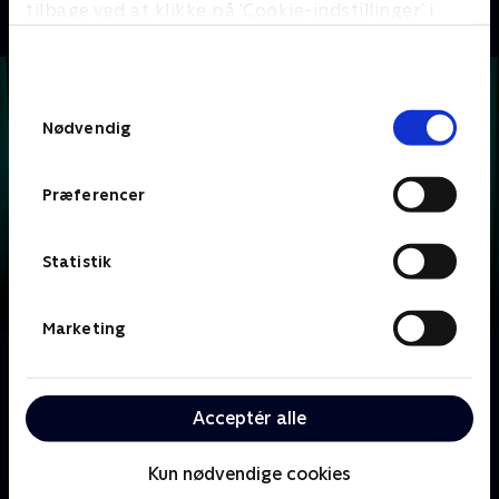
tilbage ved at klikke på ’Cookie-indstillinger’ i
bunden af siden. Læs mere om hvordan TV 2
behandler dine oplysninger i
TV 2s privatlivspolitik
.
Samtykkevalg
Nødvendig
Præferencer
Statistik
Marketing
Om Krejlerkongen
Lasse Rimmer er vært, når to hold kendte danskere
Acceptér alle
skal bluffe, gætte, købe og sælge sig igennem en
masse loppefund i håbet om at tjene flest penge.
Kun nødvendige cookies