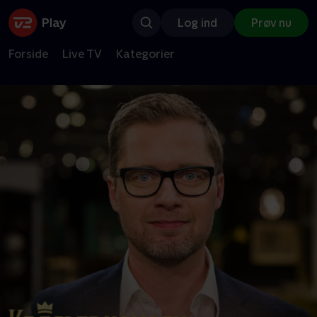
Log ind
Prøv nu
Forside
Live TV
Kategorier