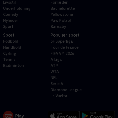
Livsstil
Forræder
Underholdning
Bachelorette
Comedy
Yellowstone
Nyheder
Paw Patrol
Sport
Barnaby
Sport
Populær sport
Fodbold
3F Superliga
Håndbold
Tour de France
Cykling
FIFA VM 2026
Tennis
A Liga
Badminton
ATP
WTA
NFL
Serie A
Diamond League
La Vuelta