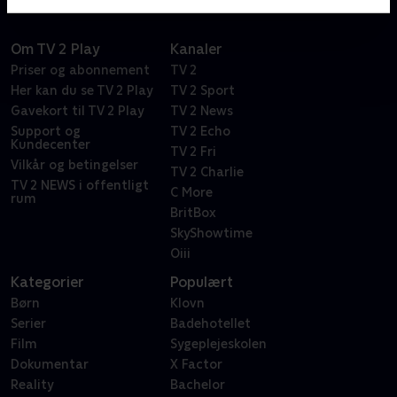
Om TV 2 Play
Kanaler
Priser og abonnement
TV 2
Her kan du se TV 2 Play
TV 2 Sport
Gavekort til TV 2 Play
TV 2 News
Support og
TV 2 Echo
Kundecenter
TV 2 Fri
Vilkår og betingelser
TV 2 Charlie
TV 2 NEWS i offentligt
C More
rum
BritBox
SkyShowtime
Oiii
Kategorier
Populært
Børn
Klovn
Serier
Badehotellet
Film
Sygeplejeskolen
Dokumentar
X Factor
Reality
Bachelor