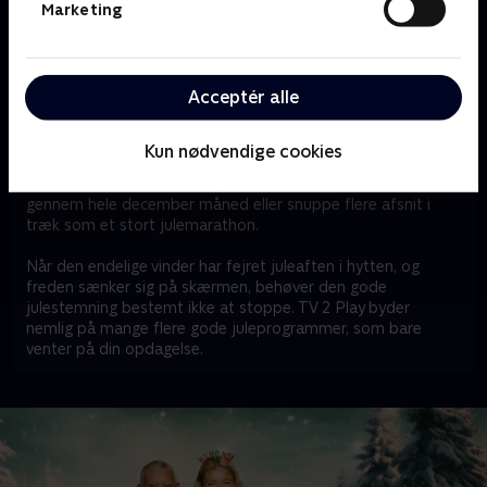
ekstra sjovt at følge med i gennem hele december måned.
Marketing
Tænd for decemberhyggen med alle TV 2 Play-pakker
Lyder ‘24 stjerners julekalender’ som et program for dig?
Acceptér alle
Så er det heldigvis let at komme i gang med at streame og
at invitere Melvin og hans mange gæster indenfor på din
skærm. Du kan nemlig streame ‘24 stjerners julekalender’
Kun nødvendige cookies
med både Basis, Favorit og Favorit + Sport. Du kan enten
åbne en enkelt låge om dagen som en hyggelig tradition
gennem hele december måned eller snuppe flere afsnit i
træk som et stort julemarathon.
Når den endelige vinder har fejret juleaften i hytten, og
freden sænker sig på skærmen, behøver den gode
julestemning bestemt ikke at stoppe. TV 2 Play byder
nemlig på mange flere gode juleprogrammer, som bare
venter på din opdagelse.