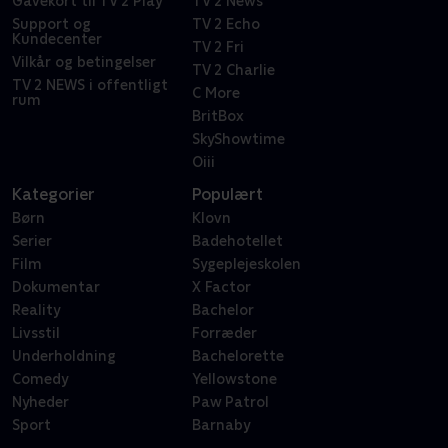
Gavekort til TV 2 Play
TV 2 News
Support og
TV 2 Echo
Kundecenter
TV 2 Fri
Vilkår og betingelser
TV 2 Charlie
TV 2 NEWS i offentligt
C More
rum
BritBox
SkyShowtime
Oiii
Kategorier
Populært
Børn
Klovn
Serier
Badehotellet
Film
Sygeplejeskolen
Dokumentar
X Factor
Reality
Bachelor
Livsstil
Forræder
Underholdning
Bachelorette
Comedy
Yellowstone
Nyheder
Paw Patrol
Sport
Barnaby