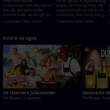
Hvem skal forlade
Der er lagt op til ægteskabeligt
konkurrencen som den første?
drama, når Keld og Hilda står
Ikke alle deltagere holder
ansigt til ansigt i en kamp om
hovedet koldt, da det går op
overlevelse, hvor kun én kan gå
for dem, at de skal optræde
sejrrigt fra dysten
1. december 2024 • 26 min
2. december 2024 • 23 min
for selveste Christopher
Andre så også
24 stjerners julikalender
Danmarks d
TV-Shows • 1 sæsoner
TV-Shows • 1 s