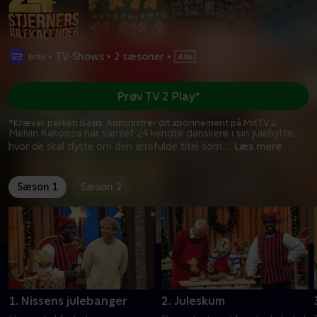
•
TV-Shows
•
2 sæsoner
•
Prøv TV 2 Play*
*Kræver pakken Basis. Administrer dit abonnement på Mit TV 2.
Melvin Kakooza har samlet 24 kendte danskere i sin julehytte,
hvor de skal dyste om den ærefulde titel som
...
Læs mere
Sæson 1
Sæson 2
1. Nissens julebanger
2. Juleskum