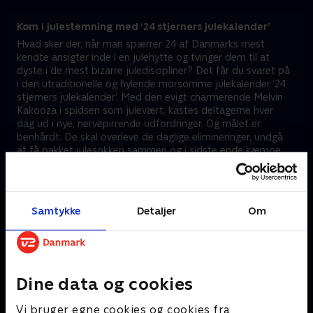
Kom i julestemning med ‘24 stjerners julekalender’
Hvad sker der, når man spærrer 24 af Danmarks mest
kendte ansigter inde i en julehytte og tvinger dem til at
dyste i de mest bizarre julediscipliner? Det får du svaret på
i den utraditionelle og hylende morsomme julekalender ‘24
stjerners julekalender’. Med den evigt charmerende Melvin
Kakooza i spidsen som julevært, kastes deltagerne hver
dag ud i nye, nervepirrende udfordringer. Og målet er
benhårdt: De skal overleve de daglige elimineringer, undgå
at få pakket julesokken sammen og i sidste ende kæmpe
sig hele vejen til juleaften for at snuppe det store trofæ
som 'Årets julestjerne'.
Gennem de mange sjove afsnit af ‘24 stjerners
Samtykke
Detaljer
Om
julekalender’ oplever du et sandt overflødighedshorn af
kreative juleritualer og traditioner, der bliver vendt
fuldstændig på hovedet. Deltagerne skal bevise deres
værd i alt fra hektiske bagedyster og kreative klippe-
klistre-udfordringer til nervepirrende julequizzer og fysiske
Dine data og cookies
forhindringsbaner.
Vi bruger egne cookies og cookies fra
Når det endelig bliver juleaften i ‘24 stjerners julekalender’,