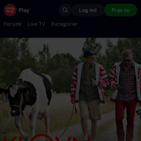
Log ind
Prøv nu
Forside
Live TV
Kategorier