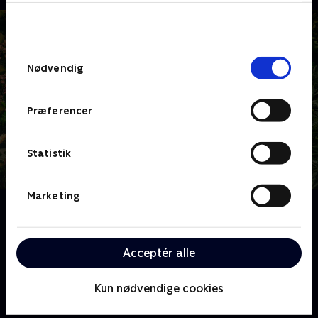
bunden af siden. Læs mere om hvordan TV 2
behandler dine oplysninger i
TV 2s privatlivspolitik
.
Samtykkevalg
Nødvendig
Præferencer
Statistik
Marketing
Om Klovn
Se den danske komedieserie, der følger de to venner
Frank Hvam og Casper Christensen, som spiller
Acceptér alle
overdrevne versioner af sig selv.
Kun nødvendige cookies