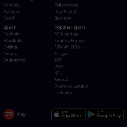
Comedy
Yellowstone
Nyheder
Paw Patrol
Sport
Barnaby
Sport
Populær sport
Fodbold
3F Superliga
Håndbold
Tour de France
Cykling
FIFA VM 2026
Tennis
A Liga
Badminton
ATP
WTA
NFL
Serie A
Diamond League
La Vuelta