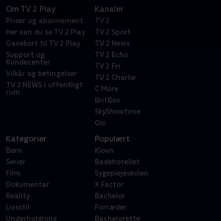
Om TV 2 Play
Kanaler
Priser og abonnement
TV 2
Her kan du se TV 2 Play
TV 2 Sport
Gavekort til TV 2 Play
TV 2 News
Support og
TV 2 Echo
Kundecenter
TV 2 Fri
Vilkår og betingelser
TV 2 Charlie
TV 2 NEWS i offentligt
C More
rum
BritBox
SkyShowtime
Oiii
Kategorier
Populært
Børn
Klovn
Serier
Badehotellet
Film
Sygeplejeskolen
Dokumentar
X Factor
Reality
Bachelor
Livsstil
Forræder
Underholdning
Bachelorette