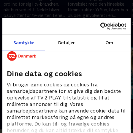
ord ind for sig i tv-branchen,
forvekslet med den kinesiske
når hun ved et tilfælde bliver
filminstruktør Yi Sun, bliver hun
babysitter for tv-værten Lene
pludselig involveret i en
Beiers søn, Theo. .
desperat skuespillers jagt på
19. juli 2021 • 22 min
26. juli 2021 • 21 min
en rolle. .
Andre så også
Samtykke
Detaljer
Om
Dine data og cookies
Vi bruger egne cookies og cookies fra
samarbejdspartnere for at give dig den bedste
oplevelse af TV 2 PLAY, til statistik og til at
Blå bog for evigt
Nynne
målrette annoncer til dig. Vores
samarbejdspartnere kan anvende cookie-data til
Komedie • 1 sæsoner
Komedie • 1 sæ
målrettet markedsføring på egne og andres
platforme. Du kan til- og fravælge cookies
herunder, og du kan altid trække dit samtykke