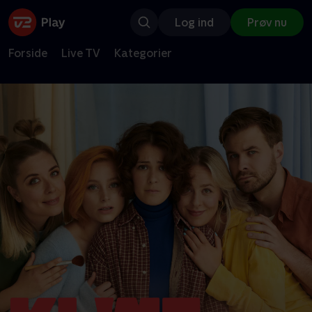
Log ind
Prøv nu
Forside
Live TV
Kategorier