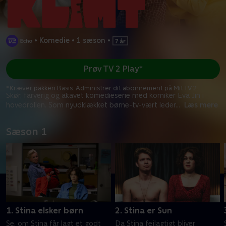
•
Komedie
•
1 sæson
•
Prøv TV 2 Play*
*Kræver pakken Basis. Administrer dit abonnement på Mit TV 2.
Skør, farverig og akavet komedieserie med komiker Eva Jin i
hovedrollen. Som nyudklækket børne-tv-vært leder
...
Læs mere
Sæson 1
1. Stina elsker børn
2. Stina er Sun
Se, om Stina får lagt et godt
Da Stina fejlagtigt bliver