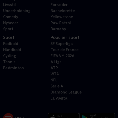
Livsstil
Forræder
Underholdning
Bachelorette
Comedy
Yellowstone
Nyheder
Paw Patrol
Sport
Barnaby
Sport
Populær sport
Fodbold
3F Superliga
Håndbold
Tour de France
Cykling
FIFA VM 2026
Tennis
A Liga
Badminton
ATP
WTA
NFL
Serie A
Diamond League
La Vuelta