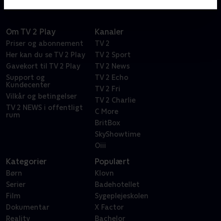
Om TV 2 Play
Kanaler
Priser og abonnement
TV 2
Her kan du se TV 2 Play
TV 2 Sport
Gavekort til TV 2 Play
TV 2 News
Support og
TV 2 Echo
Kundecenter
TV 2 Fri
Vilkår og betingelser
TV 2 Charlie
TV 2 NEWS i offentligt
C More
rum
BritBox
SkyShowtime
Oiii
Kategorier
Populært
Børn
Klovn
Serier
Badehotellet
Film
Sygeplejeskolen
Dokumentar
X Factor
Reality
Bachelor