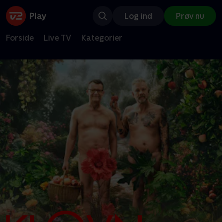
Log ind
Prøv nu
Forside
Live TV
Kategorier