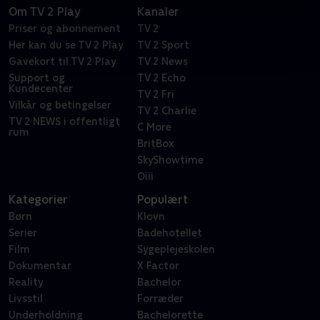
Om TV 2 Play
Kanaler
Priser og abonnement
TV 2
Her kan du se TV 2 Play
TV 2 Sport
Gavekort til TV 2 Play
TV 2 News
Support og
TV 2 Echo
Kundecenter
TV 2 Fri
Vilkår og betingelser
TV 2 Charlie
TV 2 NEWS i offentligt
C More
rum
BritBox
SkyShowtime
Oiii
Kategorier
Populært
Børn
Klovn
Serier
Badehotellet
Film
Sygeplejeskolen
Dokumentar
X Factor
Reality
Bachelor
Livsstil
Forræder
Underholdning
Bachelorette