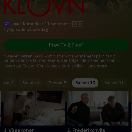
•
Komedie
•
11 sæsoner
•
Ny episode på søndag
Prøv TV 2 Play*
*Kræver pakken Basis. Administrer dit abonnement på Mit TV 2.
Se den danske komedieserie, der følger de to venner Frank
Hvam og Casper Christensen, som spiller
...
Læs mere
æson 7
Sæson 8
Sæson 9
Sæson 10
Sæson 11
1. Vågekoner
2. Frederikshvile