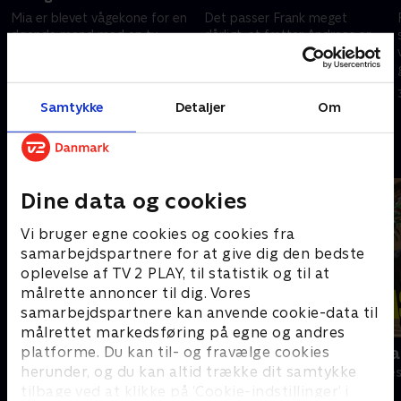
Mia er blevet vågekone for en
Det passer Frank meget
døende mand med en tv-
dårligt, at fætter Andreas er
pakke, som Frank interesser sig
flyttet midlertidigt ind. Casper
mere for end vågekone-
indvier Frank i et gravplads-
projektet. Og så dukker Franks
projekt, hvor Heino også spiller
20. juli 2025 • 38 min
27. juli 2025 • 35 min
scorebog op.
en rolle.
Samtykke
Detaljer
Om
Andre så også
Dine data og cookies
Vi bruger egne cookies og cookies fra
samarbejdspartnere for at give dig den bedste
oplevelse af TV 2 PLAY, til statistik og til at
målrette annoncer til dig. Vores
samarbejdspartnere kan anvende cookie-data til
målrettet markedsføring på egne og andres
De bedste år
Langt fra La
platforme. Du kan til- og fravælge cookies
herunder, og du kan altid trække dit samtykke
Komedie • 2 sæsoner
Komedie • 5 sæ
tilbage ved at klikke på ’Cookie-indstillinger’ i