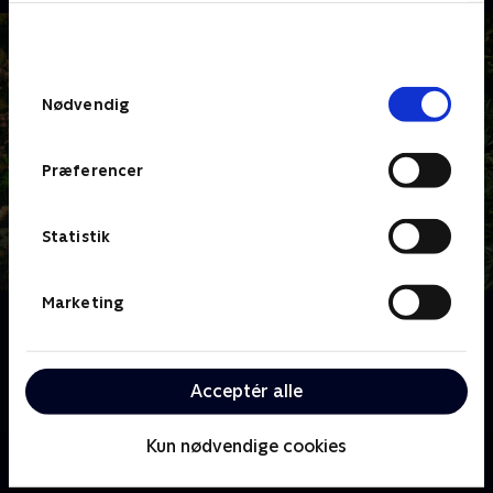
bunden af siden. Læs mere om hvordan TV 2
behandler dine oplysninger i
TV 2s privatlivspolitik
.
Samtykkevalg
Nødvendig
Præferencer
Statistik
Marketing
Om Klovn
Se den danske komedieserie, der følger de to venner
Frank Hvam og Casper Christensen, som spiller
Acceptér alle
overdrevne versioner af sig selv.
Kun nødvendige cookies