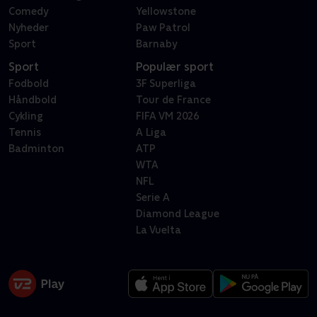
Comedy
Yellowstone
Nyheder
Paw Patrol
Sport
Barnaby
Sport
Populær sport
Fodbold
3F Superliga
Håndbold
Tour de France
Cykling
FIFA VM 2026
Tennis
A Liga
Badminton
ATP
WTA
NFL
Serie A
Diamond League
La Vuelta