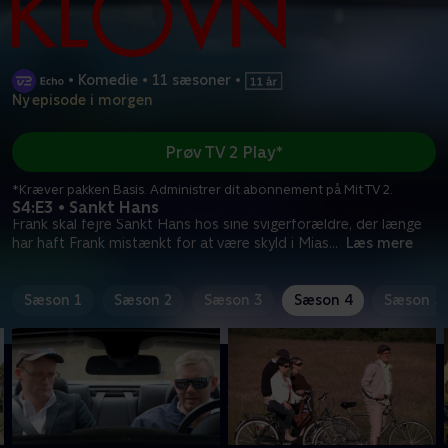
•
Komedie
•
11 sæsoner
•
Ny episode i morgen
Prøv TV 2 Play*
*Kræver pakken Basis. Administrer dit abonnement på Mit TV 2.
S4:E3 • Sankt Hans
Frank skal fejre Sankt Hans hos sine svigerforældre, der længe
har haft Frank mistænkt for at være skyld i Mias
...
Læs mere
Sæson 1
Sæson 2
Sæson 3
Sæson 4
Sæson 5