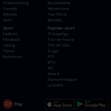
Underholdning
Bachelorette
Comedy
Yellowstone
Nyheder
Paw Patrol
Sport
Barnaby
Sport
Populær sport
Fodbold
3F Superliga
Håndbold
Tour de France
Cykling
FIFA VM 2026
Tennis
A Liga
Badminton
ATP
WTA
NFL
Serie A
Diamond League
La Vuelta