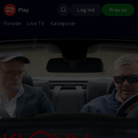
Log ind
Prøv nu
Forside
Live TV
Kategorier