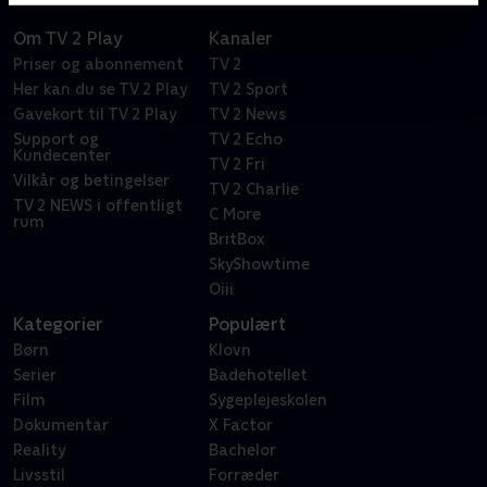
Om TV 2 Play
Kanaler
Priser og abonnement
TV 2
Her kan du se TV 2 Play
TV 2 Sport
Gavekort til TV 2 Play
TV 2 News
Support og
TV 2 Echo
Kundecenter
TV 2 Fri
Vilkår og betingelser
TV 2 Charlie
TV 2 NEWS i offentligt
C More
rum
BritBox
SkyShowtime
Oiii
Kategorier
Populært
Børn
Klovn
Serier
Badehotellet
Film
Sygeplejeskolen
Dokumentar
X Factor
Reality
Bachelor
Livsstil
Forræder