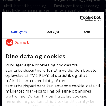
Juleslik hører til højtiden, og
Ernst rejser tilbage i tiden og
Ernst byder på mange smage
henter inspiration fra den
og former. For de knap så
gamle, svenske jul og laver
sukkertrængende serveres der
blandt andet en fin og hyggelig
indretningstips til hjemmet.
stearinlysekrone.
23. november 2021 • 42 min
23. november 2021 • 42 min
Samtykke
Detaljer
Om
Andre så også
Dine data og cookies
Vi bruger egne cookies og cookies fra
samarbejdspartnere for at give dig den bedste
oplevelse af TV 2 PLAY, til statistik og til at
målrette annoncer til dig. Vores
samarbejdspartnere kan anvende cookie-data til
målrettet markedsføring på egne og andres
Sommer med Ernst
Jul i Tivoli
platforme. Du kan til- og fravælge cookies
Livsstil • 4 sæsoner
Livsstil • 1 sæs
herunder, og du kan altid trække dit samtykke