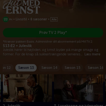
•
Livsstil
•
8 sæsoner
•
Prøv TV 2 Play*
*Kræver pakken Basis. Administrer dit abonnement på Mit TV 2.
S13:E2 • Juleslik
Juleslik hører til højtiden, og Ernst byder på mange smage og
former. For de knap så sukkertrængende serveres
...
Læs mere
son 12
Sæson 13
Sæson 14
Sæson 15
Sæson 16
2. Juleslik
3. Lysekrone og julepølser