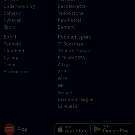
Underholdning
Bachelorette
Comedy
Yellowstone
Nyheder
Paw Patrol
Sport
Barnaby
Sport
Populær sport
Fodbold
3F Superliga
Håndbold
Tour de France
Cykling
FIFA VM 2026
Tennis
A Liga
Badminton
ATP
WTA
NFL
Serie A
Diamond League
La Vuelta