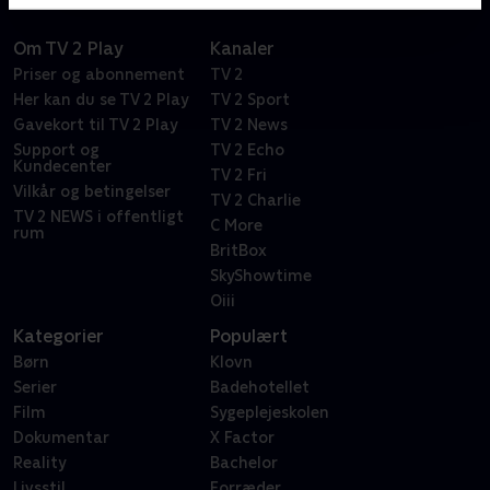
Om TV 2 Play
Kanaler
Priser og abonnement
TV 2
Her kan du se TV 2 Play
TV 2 Sport
Gavekort til TV 2 Play
TV 2 News
Support og
TV 2 Echo
Kundecenter
TV 2 Fri
Vilkår og betingelser
TV 2 Charlie
TV 2 NEWS i offentligt
C More
rum
BritBox
SkyShowtime
Oiii
Kategorier
Populært
Børn
Klovn
Serier
Badehotellet
Film
Sygeplejeskolen
Dokumentar
X Factor
Reality
Bachelor
Livsstil
Forræder