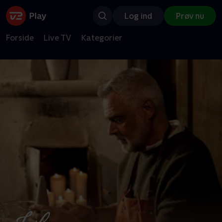
Log ind
Prøv nu
Forside
Live TV
Kategorier