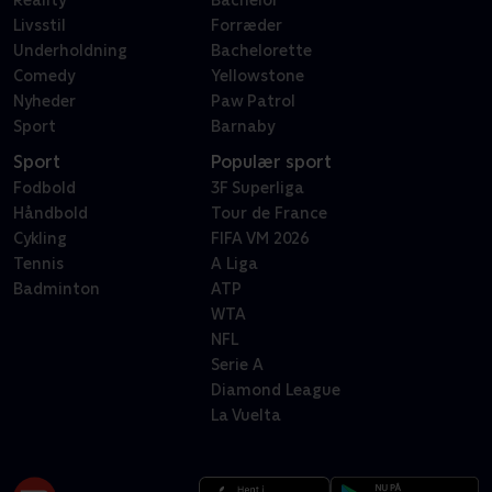
Reality
Bachelor
Livsstil
Forræder
Underholdning
Bachelorette
Comedy
Yellowstone
Nyheder
Paw Patrol
Sport
Barnaby
Sport
Populær sport
Fodbold
3F Superliga
Håndbold
Tour de France
Cykling
FIFA VM 2026
Tennis
A Liga
Badminton
ATP
WTA
NFL
Serie A
Diamond League
La Vuelta