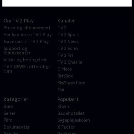
Om TV 2 Play
Kanaler
Priser og abonnement
TV 2
Her kan du se TV 2 Play
TV 2 Sport
Gavekort til TV 2 Play
TV 2 News
Support og
TV 2 Echo
Kundecenter
TV 2 Fri
Vilkår og betingelser
TV 2 Charlie
TV 2 NEWS i offentligt
C More
rum
BritBox
SkyShowtime
Oiii
Kategorier
Populært
Børn
Klovn
Serier
Badehotellet
Film
Sygeplejeskolen
Dokumentar
X Factor