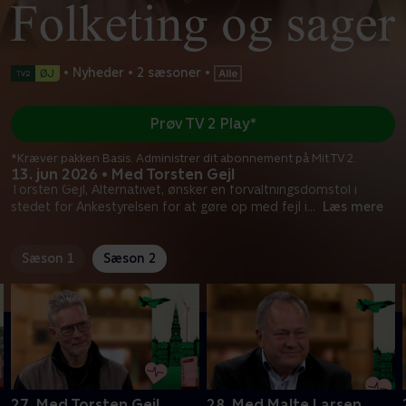
•
Nyheder
•
2 sæsoner
•
Prøv TV 2 Play*
*Kræver pakken Basis. Administrer dit abonnement på Mit TV 2.
13. jun 2026 • Med Torsten Gejl
Torsten Gejl, Alternativet, ønsker en forvaltningsdomstol i
stedet for Ankestyrelsen for at gøre op med fejl i
...
Læs mere
Sæson 1
Sæson 2
27. Med Torsten Gejl
28. Med Malte Larsen