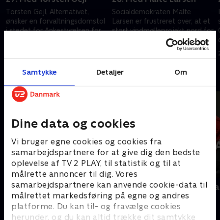
Torsten Gejl, Alternativet,
Socialdemokraten Malte
ønsker en forvaltningsdomstol
Larsen er frustreret over, at et
i stedet for Ankestyrelsen for
stort vindmølleprojekt nord for
at gøre op med fejl i
Randers er blevet nedstemt i
kommuners behandling af
byrådet.
13. juni 2026 • 10 min
20. juni 2026 • 10 min
personsager.
Samtykke
Detaljer
Om
Andre så også
Dine data og cookies
Vi bruger egne cookies og cookies fra
samarbejdspartnere for at give dig den bedste
oplevelse af TV 2 PLAY, til statistik og til at
målrette annoncer til dig. Vores
samarbejdspartnere kan anvende cookie-data til
Interview med dronning Margrethe
Folketingsva
målrettet markedsføring på egne og andres
- 100-året for Genforeningen
Nyheder
platforme. Du kan til- og fravælge cookies
2020 • Nyheder • 38 min
herunder, og du kan altid trække dit samtykke