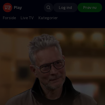
Log ind
Prøv nu
Forside
Live TV
Kategorier