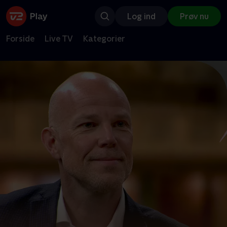
Log ind
Prøv nu
Forside
Live TV
Kategorier