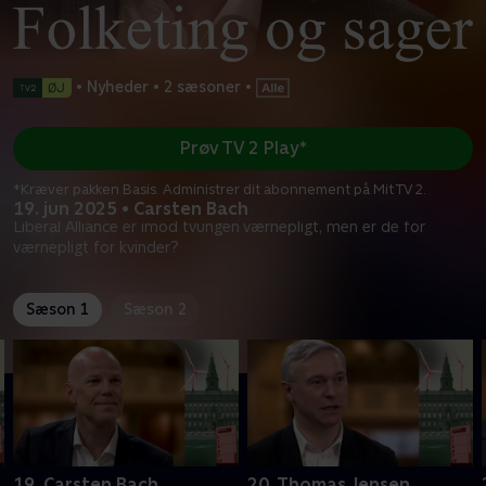
•
Nyheder
•
2 sæsoner
•
Prøv TV 2 Play*
*Kræver pakken Basis. Administrer dit abonnement på Mit TV 2.
19. jun 2025 • Carsten Bach
Liberal Alliance er imod tvungen værnepligt, men er de for
værnepligt for kvinder?
Sæson 1
Sæson 2
19. Carsten Bach
20. Thomas Jensen