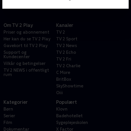
Om TV 2 Play
Kanaler
Priser og abonnement
TV 2
Her kan du se TV 2 Play
TV 2 Sport
Gavekort til TV 2 Play
TV 2 News
Support og
TV 2 Echo
Kundecenter
TV 2 Fri
Vilkår og betingelser
TV 2 Charlie
TV 2 NEWS i offentligt
C More
rum
BritBox
SkyShowtime
Oiii
Kategorier
Populært
Børn
Klovn
Serier
Badehotellet
Film
Sygeplejeskolen
Dokumentar
X Factor