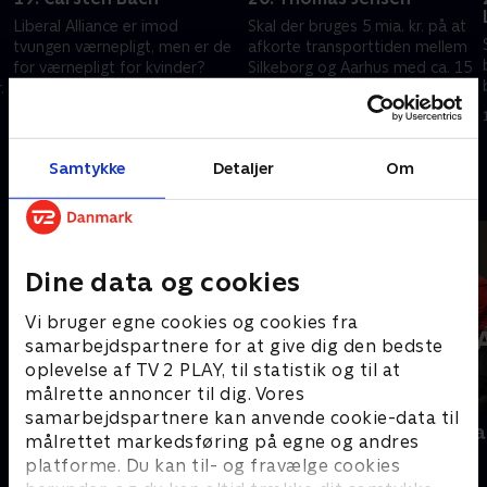
Liberal Alliance er imod
Skal der bruges 5 mia. kr. på at
tvungen værnepligt, men er de
afkorte transporttiden mellem
for værnepligt for kvinder?
Silkeborg og Aarhus med ca. 15
.
minutter?
19. juni 2025 • 10 min
19. juni 2025 • 10 min
Samtykke
Detaljer
Om
Andre så også
Dine data og cookies
Vi bruger egne cookies og cookies fra
samarbejdspartnere for at give dig den bedste
oplevelse af TV 2 PLAY, til statistik og til at
målrette annoncer til dig. Vores
samarbejdspartnere kan anvende cookie-data til
Interview med dronning Margrethe
Folketingsva
målrettet markedsføring på egne og andres
- 100-året for Genforeningen
Nyheder
platforme. Du kan til- og fravælge cookies
2020 • Nyheder • 38 min