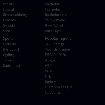
Reality
Bachelor
Livsstil
Forræder
Underholdning
Bachelorette
Comedy
Yellowstone
Nyheder
Paw Patrol
Sport
Barnaby
Sport
Populær sport
Fodbold
3F Superliga
Håndbold
Tour de France
Cykling
FIFA VM 2026
Tennis
A Liga
Badminton
ATP
WTA
NFL
Serie A
Diamond League
La Vuelta