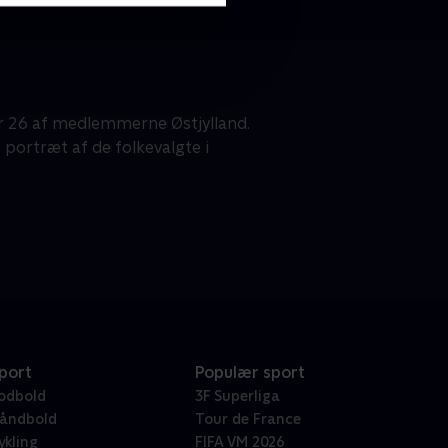
r 26 af medlemmerne Østjylland.
 portræt af de folkevalgte i
port
Populær sport
odbold
3F Superliga
åndbold
Tour de France
ykling
FIFA VM 2026