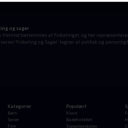
ting og sager
fremtid bestemmes af Folketinget, og her repræsentere
serien 'Folketing og Sager' tegner et politisk og personligt
.
Kategorier
Populært
S
Børn
Klovn
F
Serier
Badehotellet
H
Film
Sygeplejeskolen
C