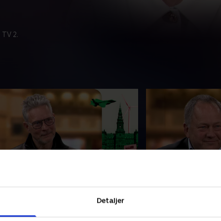
 TV 2.
7. Med Torsten Gejl
28. Med Malte L
orsten Gejl, Alternativet, ønsker en
Socialdemokraten M
Detaljer
orvaltningsdomstol i stedet for
frustreret over, at e
nkestyrelsen for at gøre op med fejl
vindmølleprojekt no