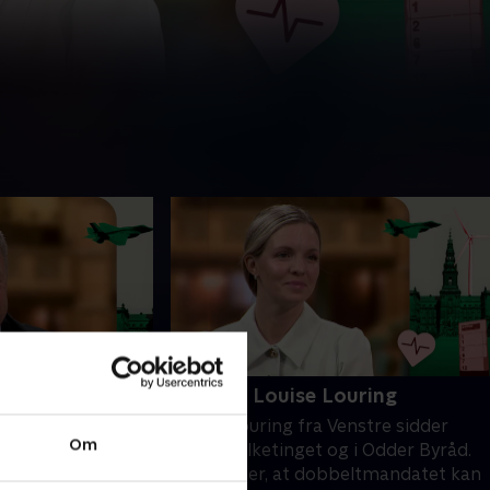
arsen
29. Med Louise Louring
alte Larsen er
Louise Louring fra Venstre sidder
Om
t stort
både i Folketinget og i Odder Byråd.
rd for Randers er
Hun mener, at dobbeltmandatet kan