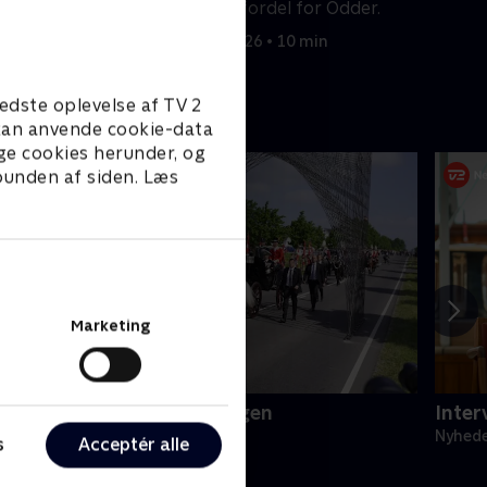
yrådet.
være en fordel for Odder.
27. juni 2026 • 10 min
edste oplevelse af TV 2
e kan anvende cookie-data
ge cookies herunder, og
 bunden af siden. Læs
Marketing
ronningen og genforeningen
Inter
yheder
Nyhed
s
Acceptér alle