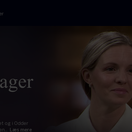
er
et og i Odder
en
...
Læs mere