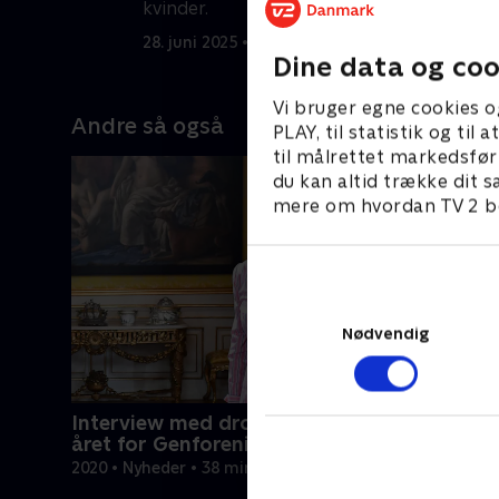
kvinder.
i
p
28. juni 2025 • 10 min
1
Dine data og coo
Vi bruger egne cookies o
Andre så også
PLAY, til statistik og ti
til målrettet markedsfør
du kan altid trække dit s
mere om hvordan TV 2 be
Nødvendig
Interview med dronning Margrethe - 100-
året for Genforeningen
2020 • Nyheder • 38 min