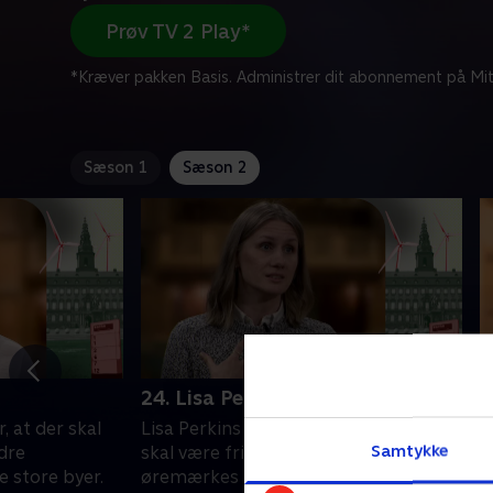
Prøv TV 2 Play*
*Kræver pakken Basis. Administrer dit abonnement på Mit
Sæson 1
Sæson 2
24. Lisa Perkins
2
, at der skal
Lisa Perkins (LA) mener, at barslen
T
Samtykke
edre
skal være fri – og at den ikke skal
f
 store byer.
øremærkes til hverken mænd eller
A