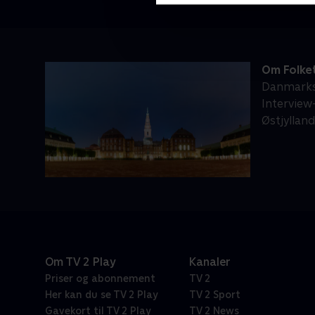
Om Folke
Danmarks 
Interview-
Østjylland
Om TV 2 Play
Kanaler
Priser og abonnement
TV 2
Her kan du se TV 2 Play
TV 2 Sport
Gavekort til TV 2 Play
TV 2 News