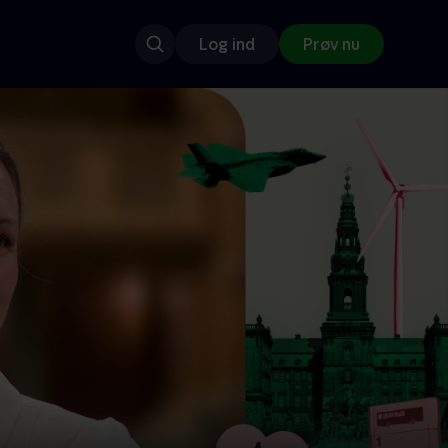
Log ind
Prøv nu