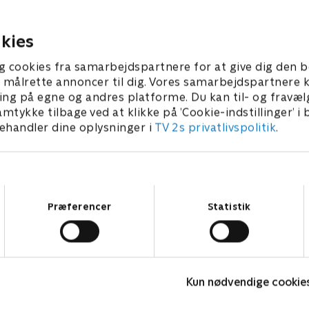
 kommuners behandling af
blevet nedstemt i b
ersonsager.
3. juni 2026 • 10 min
20. juni 2026 • 10 min
kies
g cookies fra samarbejdspartnere for at give dig den b
l at målrette annoncer til dig. Vores samarbejdspartner
ing på egne og andres platforme. Du kan til- og fravæl
amtykke tilbage ved at klikke på ’Cookie-indstillinger’ i
handler dine oplysninger i
TV 2s privatlivspolitik
.
Samtykkevalg
Præferencer
Statistik
Folketingsvalg - debatter
D
Nyheder
N
Kun nødvendige cookie