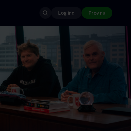
Log ind
Prøv nu