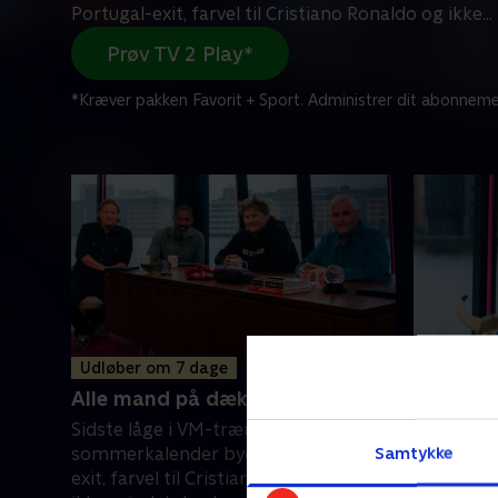
Portugal-exit, farvel til Cristiano Ronaldo og ikke
...
Prøv TV 2 Play*
*Kræver pakken Favorit + Sport. Administrer dit abonneme
Udløber om 7 dage
Udløber 
Alle mand på dæk
Med Pat
Sidste låge i VM-trænernes 24 lange
Magiske N
Samtykke
sommerkalender byder på Portugal-
England s
exit, farvel til Cristiano Ronaldo og
venter et