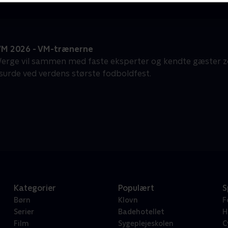
VM 2026 - VM-trænerne
erge vil sammen med faste eksperter og kendte gæster zo
surde ved verdens største fodboldfest.
Kategorier
Populært
S
Børn
Klovn
F
Serier
Badehotellet
H
Film
Sygeplejeskolen
C