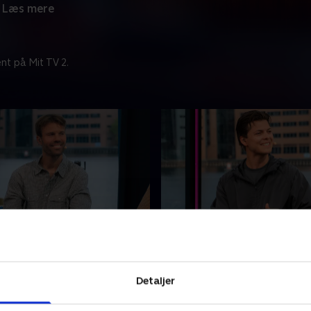
Læs mere
nt på Mit TV 2.
om 7 dage
Udløber om 7 dage
rick Mortensen
Med Alex Høgh Anderse
orge sender Brasilien hjem,
Bryggen bliver denne morg
Detaljer
lår Mexico i stort drama. Nu
indtaget af Alex Høgh Ande
 kvartfinalemøde mellem de
med Werge og Heino vender