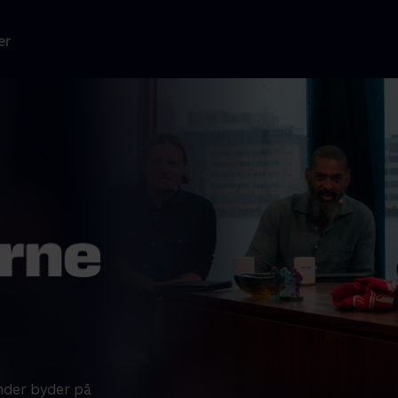
er
nder byder på