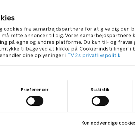
inger og de engelske løver.
blodigt opgør mellem Para
Frankrig og ser frem mod 
 • 52 min
5. juli 2026 • 53 min
brag mod Brasilien.
kies
g cookies fra samarbejdspartnere for at give dig den b
l at målrette annoncer til dig. Vores samarbejdspartner
ing på egne og andres platforme. Du kan til- og fravæl
amtykke tilbage ved at klikke på ’Cookie-indstillinger’ i
handler dine oplysninger i
TV 2s privatlivspolitik
.
Samtykkevalg
Præferencer
Statistik
24 stjerners julikalender
L
Kun nødvendige cookie
TV-Shows • 1 sæsoner
L