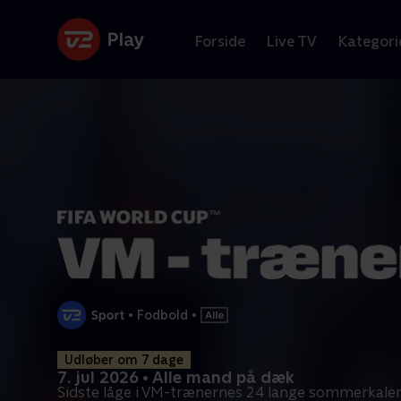
Forside
Live TV
Kategori
•
Fodbold
•
Udløber om 7 dage
7. jul 2026 • Alle mand på dæk
Sidste låge i VM-trænernes 24 lange sommerkale