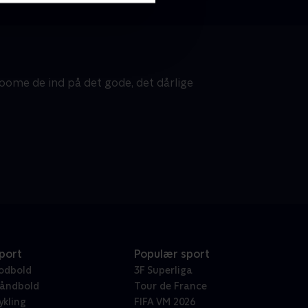
ome de ind på det gode, det dårlige
port
Populær sport
odbold
3F Superliga
åndbold
Tour de France
ykling
FIFA VM 2026