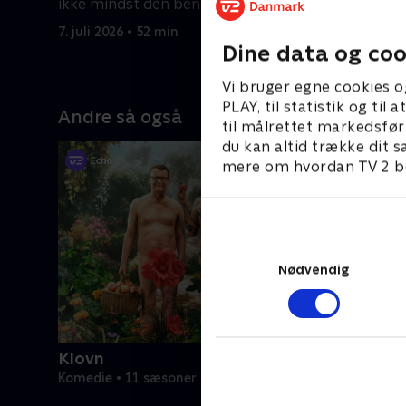
ikke mindst den benådede Balogun
norske vik
og resten af USA-holdet.
7. juli 2026 • 52 min
6. juli 2026
Dine data og coo
Vi bruger egne cookies o
PLAY, til statistik og ti
Andre så også
til målrettet markedsfør
du kan altid trække dit s
mere om hvordan TV 2 be
Nødvendig
Klovn
Komedie • 11 sæsoner